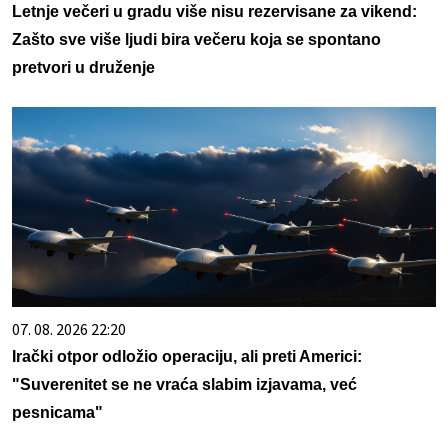
Letnje večeri u gradu više nisu rezervisane za vikend:
Zašto sve više ljudi bira večeru koja se spontano
pretvori u druženje
07. 08. 2026 22:20
Irački otpor odložio operaciju, ali preti Americi:
"Suverenitet se ne vraća slabim izjavama, već
pesnicama"