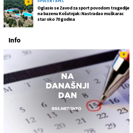
UPUĆEN I APEL
0
Oglasio se Zavod za sport povodom tragedije
na bazenu Košutnjak: Nastradao muškarac
star oko 70 godina
Info
0