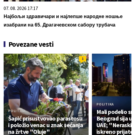
07. 08. 2026 17:17
Најбољи здравичари и најлепше народне ношње
изабрани на 65. Драгачевском сабору трубача
Povezane vesti
1
POLITIKA
Mali podelio sn
POLITIKA
Šapić prisustvovao parastosu
Beograd sija u 
i položio venac u znak sećanja
UAE; "Neraskid
na žrtve "Oluje"
iskreno prijate