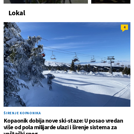
Lokal
4
ŠIRENJE KOPAONIKA
Kopaonik dobija nove ski-staze: U posao vredan
više od pola milijarde ulazi i širenje sistema za
veštački sneg