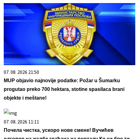
07. 08. 2026 21:50
MUP objavio najnovije podatke: Požar u Šumarku
progutao preko 700 hektara, stotine spasilaca brani
objekte i meštane!
07. 08. 2026 11:11
Почела чистка, ускоро нове смене! Вучићев
одговор на жалбе грађана на порталу Ко си бре ти,