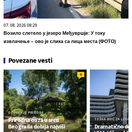
07. 08. 2026 08:29
Возило слетело у језеро Међувршје: У току
извлачење – ово је слика са лица места (ФОТО)
Povezane vesti
0
OČUVANJE PRIRODE
Prirodna oaza u srcu
TEŠKA NOĆ ZA LEKA
Beograda dobija najviši
Dramatično de