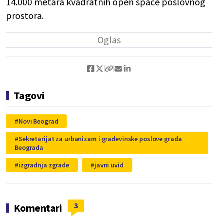
14.000 metara kvadratnih open space poslovnog
prostora.
Tagovi
Novi Beograd
Sekretarijat za urbanizam i građevinske poslove grada
Beograda
izgradnja zgrade
javni uvid
3
Komentari