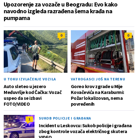
Upozorenje za vozače u Beogradu: Evo kako
navodno izgleda razrađena šema krađa na
pumpama
0
0
U TOKU IZVLAČENJE VOZILA
VATROGASCI JOŠ NA TERENU
Auto sleteo u jezero
Goreo krov zgrade u Mije
Međuvršje kod Čačka: Vozač
Kovačevića na Karaburmi:
uspeo da se izbavi
Požar lokalizovan, nema
FOTO/VIDEO
povređenih
SUKOB POLICIJE I GRAĐANA
1
Incident u Leskovcu: Sukob policije i građana
zbog kontrole vozača električnog skutera
VIDEO