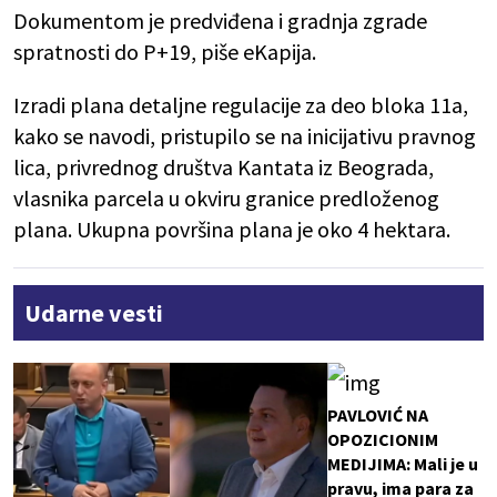
Dokumentom je predviđena i gradnja zgrade
spratnosti do P+19, piše eKapija.
Izradi plana detaljne regulacije za deo bloka 11a,
kako se navodi, pristupilo se na inicijativu pravnog
lica, privrednog društva Kantata iz Beograda,
vlasnika parcela u okviru granice predloženog
plana. Ukupna površina plana je oko 4 hektara.
Udarne vesti
PAVLOVIĆ NA
OPOZICIONIM
MEDIJIMA: Mali je u
pravu, ima para za