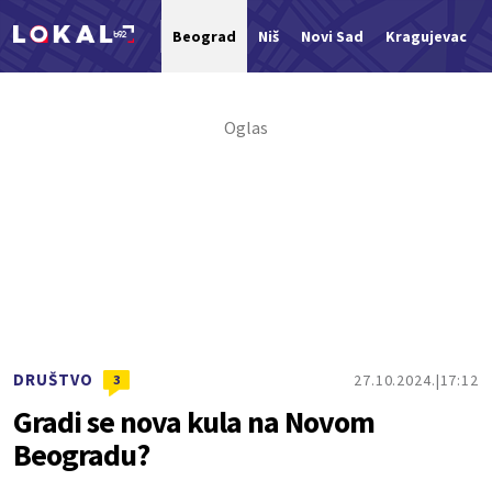
Beograd
Niš
Novi Sad
Kragujevac
Nova vest
DRUŠTVO
27.10.2024.
17:12
3
Gradi se nova kula na Novom
Beogradu?