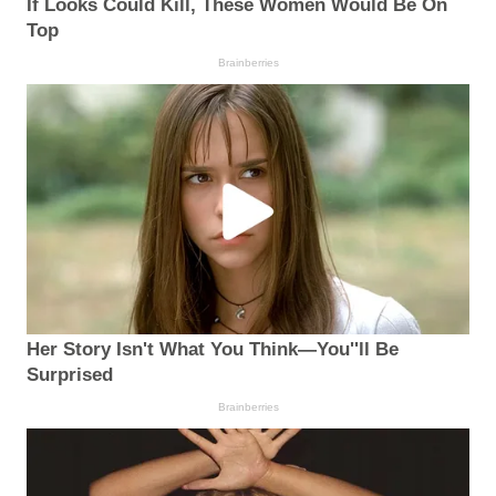
If Looks Could Kill, These Women Would Be On
Top
Brainberries
Her Story Isn't What You Think—You''ll Be
Surprised
Brainberries