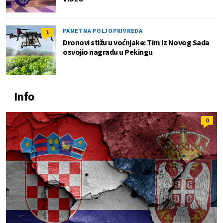
PAMETNA POLJOPRIVREDA
1
Dronovi stižu u voćnjake: Tim iz Novog Sada
osvojio nagradu u Pekingu
Info
0