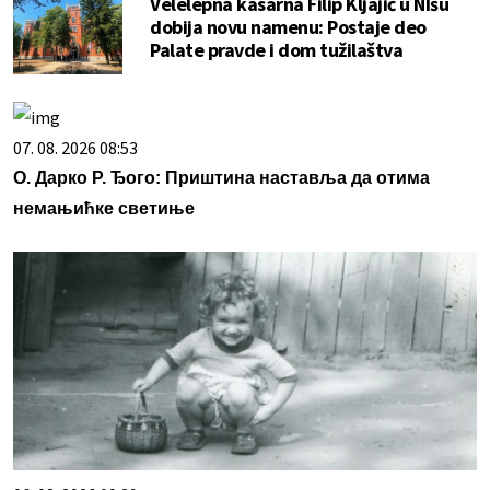
Velelepna kasarna Filip Kljajić u NIšu
dobija novu namenu: Postaje deo
Palate pravde i dom tužilaštva
07. 08. 2026 08:53
О. Дарко Р. Ђого: Приштина наставља да отима
немањићке светиње