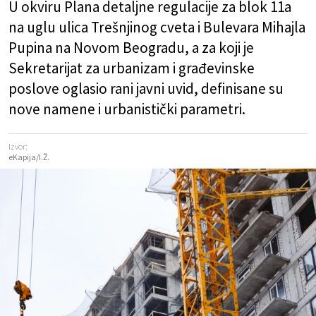
U okviru Plana detaljne regulacije za blok 11a
na uglu ulica Trešnjinog cveta i Bulevara Mihajla
Pupina na Novom Beogradu, a za koji je
Sekretarijat za urbanizam i građevinske
poslove oglasio rani javni uvid, definisane su
nove namene i urbanistički parametri.
Izvor:
eKapija/I.Ž.