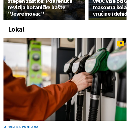
stepen zaštite: Pokrenuta
VMA: Više od 6
revizija botaničke bašte
masovna kolab
"Jevremovac"
vrućine i dehidr
Lokal
0
OPREZ NA PUMPAMA