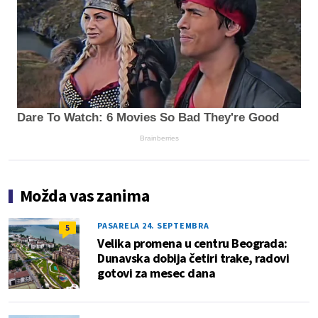
Dare To Watch: 6 Movies So Bad They're Good
Brainberries
Možda vas zanima
PASARELA 24. SEPTEMBRA
5
Velika promena u centru Beograda:
Dunavska dobija četiri trake, radovi
gotovi za mesec dana