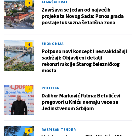
ALMAŠKI KRAJ
3
Završava se jedan od najvećih
projekata Novog Sada: Ponos grada
postaje luksuzna šetališna zona
EKONOMIJA
4
Potpuno novi koncept i nesvakidašnji
sadržaji: Objavljeni detalji
rekonstrukcije Starog železničkog
mosta
POLITIKA
1
Dalibor Marković Palma: Betulićevi
pregovori u Kniću nemaju veze sa
Jedinstvenom Srbijom
RASPISAN TENDER
0