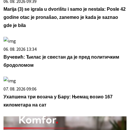
06. 08. 2026 09:39
Marija (3) se igrala u dvorištu i samo je nestala: Posle 42
godine otac je pronašao, zanemeo je kada je saznao
gde je bila
06. 08. 2026 13:34
Вучевић: Ђилас је свестан да је пред политичким
бродоломом
07. 08. 2026 09:06
Ухапшена три возача у Бару: Њемац возио 167
километара на сат