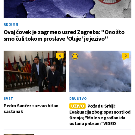
REGION
Ovaj čovek je zagrmeo usred Zagreba: "Ono što
smo čuli tokom proslave 'Oluje' je jezivo"
0
0
SVET
DRUŠTVO
Pedro Sančez sazvao hitan
UŽIVO
Požari u Srbiji:
sastanak
Evakuacija zbog opasnosti od
širenja; "Mole se građani da
ostanu pribrani" VIDEO