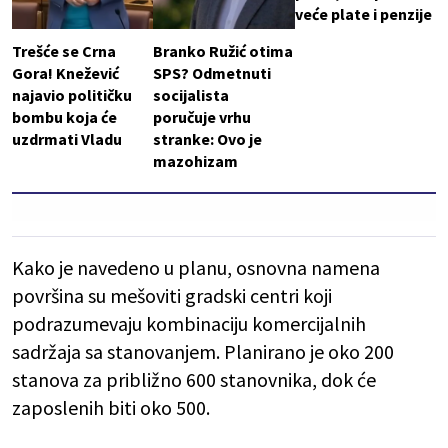
veće plate i penzije
Trešće se Crna
Branko Ružić otima
Gora! Knežević
SPS? Odmetnuti
najavio političku
socijalista
bombu koja će
poručuje vrhu
uzdrmati Vladu
stranke: Ovo je
mazohizam
Kako je navedeno u planu, osnovna namena
površina su mešoviti gradski centri koji
podrazumevaju kombinaciju komercijalnih
sadržaja sa stanovanjem. Planirano je oko 200
stanova za približno 600 stanovnika, dok će
zaposlenih biti oko 500.