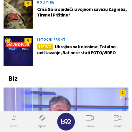
POLITIKA
0
Crna Gora sledeća u vojnom savezu Zagreba,
Tirane i Prištine?
ISTOČNI FRONT
6
UŽIVO
Ukrajina na kolenima; Totalno
uništavanje; Rat neće stati FOTO/VIDEO
Biz
1
✕
Novo
Sport
Video
Menu