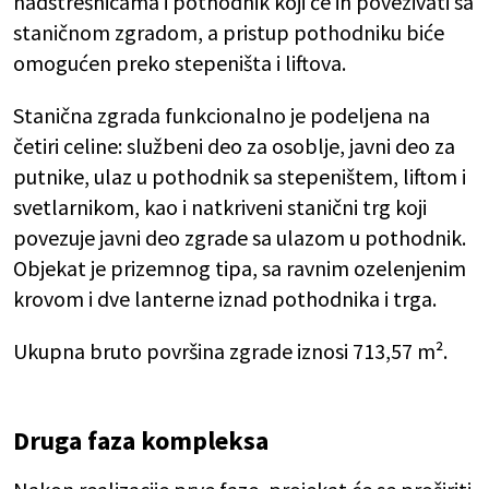
nadstrešnicama i pothodnik koji će ih povezivati sa
staničnom zgradom, a pristup pothodniku biće
omogućen preko stepeništa i liftova.
Stanična zgrada funkcionalno je podeljena na
četiri celine: službeni deo za osoblje, javni deo za
putnike, ulaz u pothodnik sa stepeništem, liftom i
svetlarnikom, kao i natkriveni stanični trg koji
povezuje javni deo zgrade sa ulazom u pothodnik.
Objekat je prizemnog tipa, sa ravnim ozelenjenim
krovom i dve lanterne iznad pothodnika i trga.
Ukupna bruto površina zgrade iznosi 713,57 m².
Druga faza kompleksa