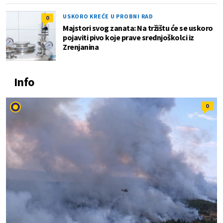
USKORO KREĆE U PROBNI RAD
0
Majstori svog zanata: Na tržištu će se uskoro
pojaviti pivo koje prave srednjoškolci iz
Zrenjanina
Info
0