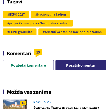
Tagovi
EXPO 2027
Nacionalni stadion
pruga Zemun polje - Nacionalni stadion
EXPO gradilište
železnička stanica Nacionalni stadion
15
Komentari
Pogledaj komentare
Pošalji komentar
Možda vas zanima
NOVI USLOVI
11
Želite da živite ili radite u Sloveniji?