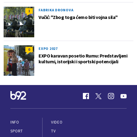
FABRIKA DRONOVA
1
Vučić: "Zbog toga ćemo biti vojna sila"
EXPO 2027
0
EXPO karavan posetio Rumu: Predstavljeni
kulturni, istorijski i sportski potencijali
INFO
VIDEO
SPORT
TV