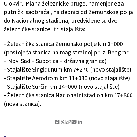
U okviru Plana železničke pruge, namenjene za
putnički saobraćaj, na deonici od Zemunskog polja
do Nacionalnog stadiona, predviđene su dve
železničke stanice i tri stajališta:
- Železnička stanica Zemunsko polje km 0+000
(postojeća stanica na magistralnoj pruzi Beograd
– Novi Sad – Subotica – državna granica)
- Stajalište Singidunum km 7+270 (novo stajalište)
- Stajalište Aerodrom km 11+030 (novo stajalište)
- Stajalište Surčin km 14+000 (novo stajalište)
- Železnička stanica Nacionalni stadion km 17+800
(nova stanica).