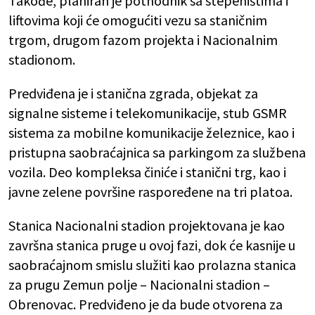
Takođe, planiran je pothodnik sa stepeništima i
liftovima koji će omogućiti vezu sa staničnim
trgom, drugom fazom projekta i Nacionalnim
stadionom.
Predviđena je i stanična zgrada, objekat za
signalne sisteme i telekomunikacije, stub GSMR
sistema za mobilne komunikacije železnice, kao i
pristupna saobraćajnica sa parkingom za službena
vozila. Deo kompleksa činiće i stanični trg, kao i
javne zelene površine raspoređene na tri platoa.
Stanica Nacionalni stadion projektovana je kao
završna stanica pruge u ovoj fazi, dok će kasnije u
saobraćajnom smislu služiti kao prolazna stanica
za prugu Zemun polje – Nacionalni stadion –
Obrenovac. Predviđeno je da bude otvorena za