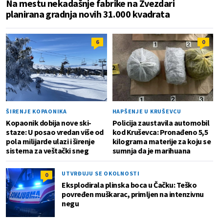
Na mestu nekadašnje fabrike na Zvezdari
planirana gradnja novih 31.000 kvadrata
6
0
ŠIRENJE KOPAONIKA
HAPŠENJE U KRUŠEVCU
Kopaonik dobija nove ski-
Policija zaustavila automobil
staze: U posao vredan više od
kod Kruševca: Pronađeno 5,5
pola milijarde ulazi i širenje
kilograma materije za koju se
sistema za veštački sneg
sumnja da je marihuana
UTVRĐUJU SE OKOLNOSTI
0
Eksplodirala plinska boca u Čačku: Teško
povređen muškarac, primljen na intenzivnu
negu