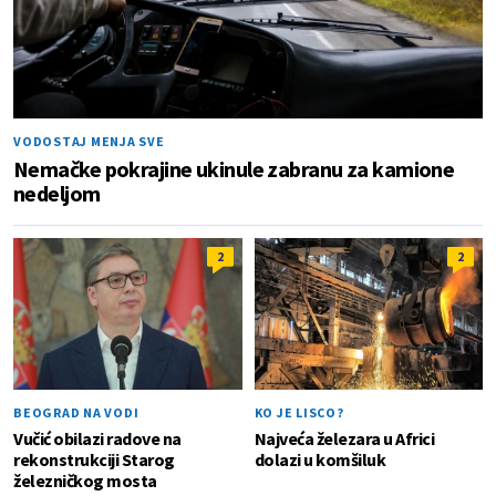
VODOSTAJ MENJA SVE
Nemačke pokrajine ukinule zabranu za kamione
nedeljom
2
2
BEOGRAD NA VODI
KO JE LISCO?
Vučić obilazi radove na
Najveća železara u Africi
rekonstrukciji Starog
dolazi u komšiluk
železničkog mosta