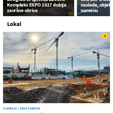
Kompleks EXPO 2027 dobija
nasleđe, objekt
završne obrise
namenu
Lokal
6
3 LAMELE I 280 STANOVA