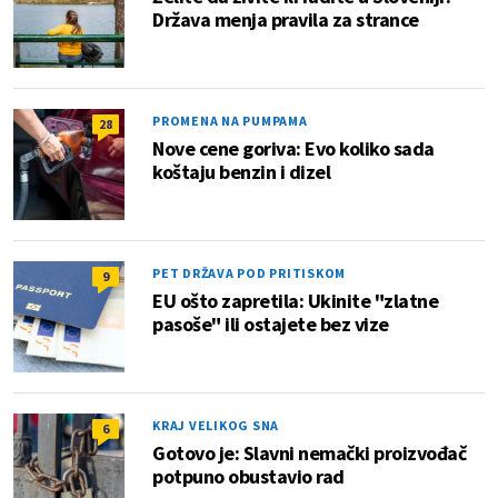
Država menja pravila za strance
PROMENA NA PUMPAMA
28
Nove cene goriva: Evo koliko sada
koštaju benzin i dizel
PET DRŽAVA POD PRITISKOM
9
EU ošto zapretila: Ukinite "zlatne
pasoše" ili ostajete bez vize
KRAJ VELIKOG SNA
6
Gotovo je: Slavni nemački proizvođač
potpuno obustavio rad