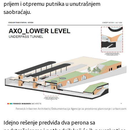
prijem i otpremu putnika u unutrašnjem
saobraćaju.
Fenwick Iribarren Architects/Dokumentacija Agencije za prostorno planiranje i urbanizam
Idejno rešenje predviđa dva perona sa