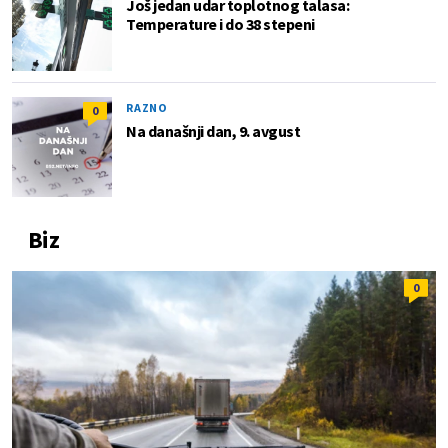
Još jedan udar toplotnog talasa:
Temperature i do 38 stepeni
RAZNO
0
Na današnji dan, 9. avgust
Biz
0