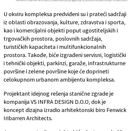
Fenwick Iribarren Architects/Dokumentacija Agencije za prostorno planiranje i urbanizam
U okviru kompleksa predviđeni su i prateći sadržaji
iz oblasti obrazovanja, kulture, zdravstva i sporta,
kao i komercijalni objekti poput ugostiteljskih i
trgovačkih prostora, poslovnih sadržaja,
turističkih kapaciteta i multifunkcionalnih
prostora. Takođe, biće izgrađeni servisni, logistički
i tehnički objekti, parkinzi, garaže, infrastrukturne
površine i zelene površine koje će doprineti
celokupnom urbanom ambijentu kompleksa.
Projektant idejnog rešenja stanične zgrade je
kompanija VS INFRA DESIGN D.O.O, dok je
koncept dizajna izradio arhitektonski biro Fenwick
Iribarren Architects.