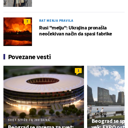
RAT MENJA PRAVILA
7
Rusi "melju": Ukrajina pronašla
neočekivan način da spasi fabrike
Povezane vesti
1
EXPO 2027
Beograd se spr
SVET STIŽE ZA 288 DANA
Beograd se sprema za svet:
vek: EXPO ostav