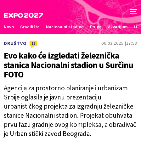
Novo
Gradilišta
Nacionalni stadion
Pruga
Akvarijum
Uče
DRUŠTVO
06.03.2025.
17:53
15
Evo kako će izgledati železnička
stanica Nacionalni stadion u Surčinu
FOTO
Agencija za prostorno planiranje i urbanizam
Srbije oglasila je javnu prezentaciju
urbanističkog projekta za izgradnju železničke
stanice Nacionalni stadion. Projekat obuhvata
prvu fazu gradnje ovog kompleksa, a obrađivač
je Urbanistički zavod Beograda.