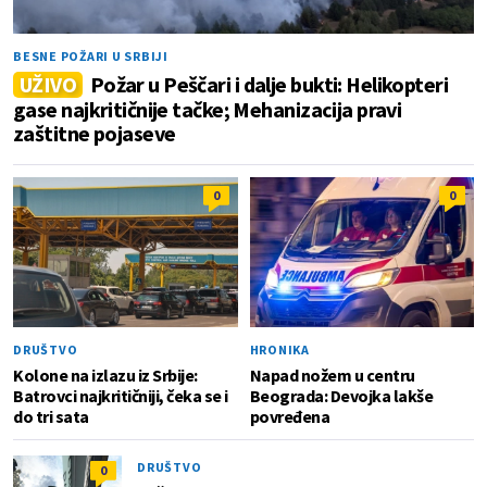
BESNE POŽARI U SRBIJI
UŽIVO
Požar u Peščari i dalje bukti: Helikopteri
gase najkritičnije tačke; Mehanizacija pravi
zaštitne pojaseve
0
0
DRUŠTVO
HRONIKA
Kolone na izlazu iz Srbije:
Napad nožem u centru
Batrovci najkritičniji, čeka se i
Beograda: Devojka lakše
do tri sata
povređena
DRUŠTVO
0