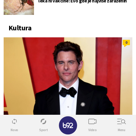
leka ni vakcine: Evo gde je najviše zaraženih
Kultura
0
✕
FILM/TV
Novo
Sport
Video
Menu