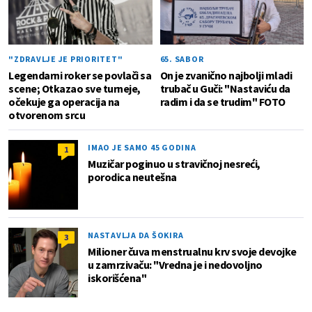
"ZDRAVLJE JE PRIORITET"
65. SABOR
Legendarni roker se povlači sa
On je zvanično najbolji mladi
scene; Otkazao sve turneje,
trubač u Guči: "Nastaviću da
očekuje ga operacija na
radim i da se trudim" FOTO
otvorenom srcu
IMAO JE SAMO 45 GODINA
1
Muzičar poginuo u stravičnoj nesreći,
porodica neutešna
NASTAVLJA DA ŠOKIRA
3
Milioner čuva menstrualnu krv svoje devojke
u zamrzivaču: "Vredna je i nedovoljno
iskorišćena"