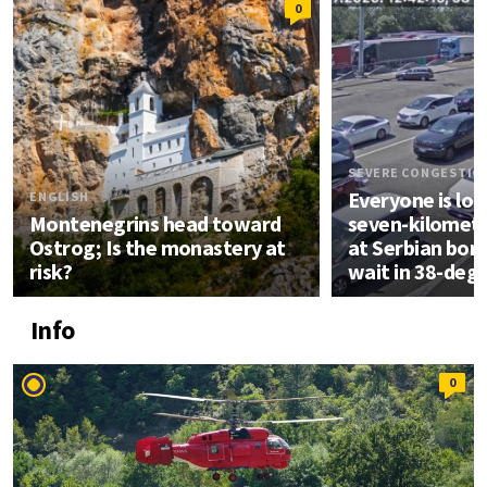
0
SEVERE CONGESTIO
Everyone is loo
ENGLISH
Montenegrins head toward
seven-kilomet
Ostrog; Is the monastery at
at Serbian bord
risk?
wait in 38-deg
Info
0