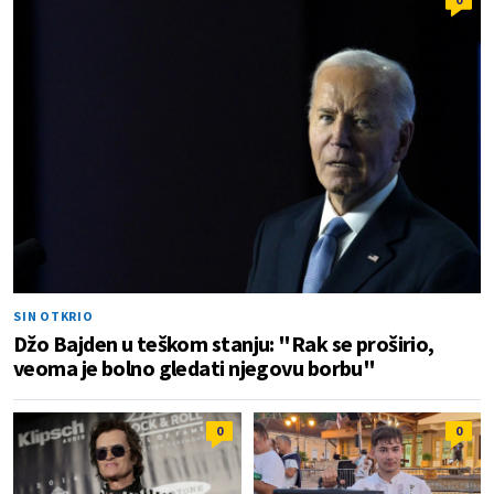
SIN OTKRIO
Džo Bajden u teškom stanju: "Rak se proširio,
veoma je bolno gledati njegovu borbu"
0
0