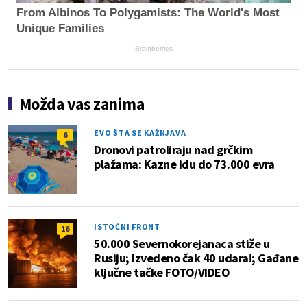
From Albinos To Polygamists: The World's Most
Unique Families
Brainberries
Možda vas zanima
EVO ŠTA SE KAŽNJAVA
6
Dronovi patroliraju nad grčkim
plažama: Kazne idu do 73.000 evra
ISTOČNI FRONT
16
50.000 Severnokorejanaca stiže u
Rusiju; Izvedeno čak 40 udara!; Gađane
ključne tačke FOTO/VIDEO