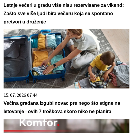
Letnje večeri u gradu više nisu rezervisane za vikend:
Zašto sve više ljudi bira večeru koja se spontano
pretvori u druženje
15. 07. 2026 07:44
Većina građana izgubi novac pre nego što stigne na
letovanje - ovih 7 troškova skoro niko ne planira