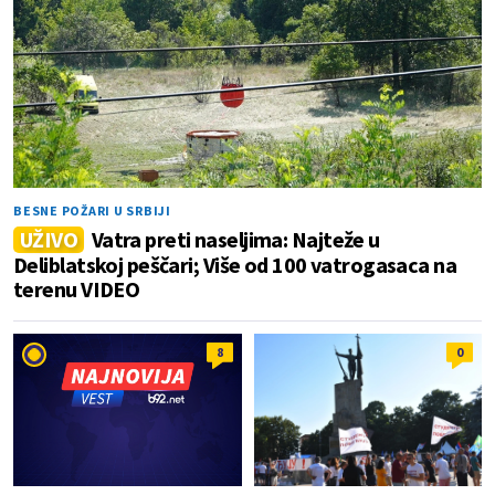
BESNE POŽARI U SRBIJI
UŽIVO
Vatra preti naseljima: Najteže u
Deliblatskoj peščari; Više od 100 vatrogasaca na
terenu VIDEO
8
0