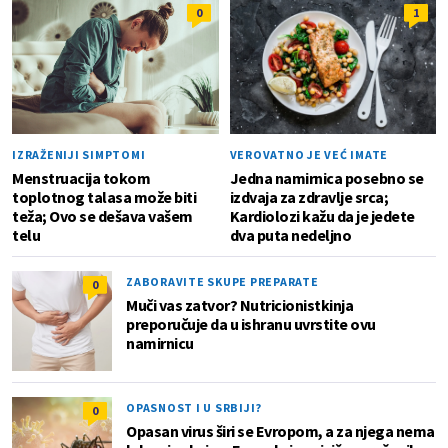
0
1
IZRAŽENIJI SIMPTOMI
VEROVATNO JE VEĆ IMATE
Menstruacija tokom
Jedna namirnica posebno se
toplotnog talasa može biti
izdvaja za zdravlje srca;
teža; Ovo se dešava vašem
Kardiolozi kažu da je jedete
telu
dva puta nedeljno
ZABORAVITE SKUPE PREPARATE
0
Muči vas zatvor? Nutricionistkinja
preporučuje da u ishranu uvrstite ovu
namirnicu
OPASNOST I U SRBIJI?
0
Opasan virus širi se Evropom, a za njega nema