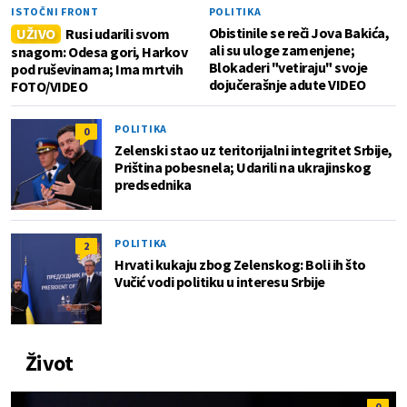
ISTOČNI FRONT
POLITIKA
Obistinile se reči Jova Bakića,
UŽIVO
Rusi udarili svom
ali su uloge zamenjene;
snagom: Odesa gori, Harkov
Blokaderi "vetiraju" svoje
pod ruševinama; Ima mrtvih
dojučerašnje adute VIDEO
FOTO/VIDEO
POLITIKA
0
Zelenski stao uz teritorijalni integritet Srbije,
Priština pobesnela; Udarili na ukrajinskog
predsednika
POLITIKA
2
Hrvati kukaju zbog Zelenskog: Boli ih što
Vučić vodi politiku u interesu Srbije
Život
0