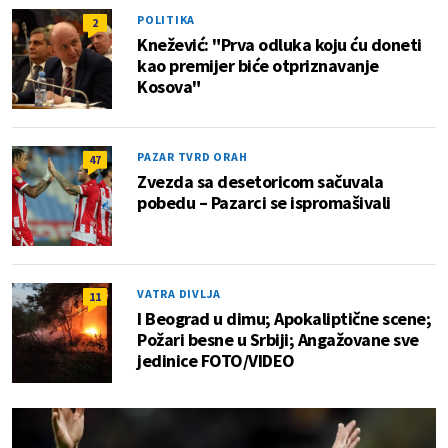
POLITIKA
2
Knežević: "Prva odluka koju ću doneti
kao premijer biće otpriznavanje
Kosova"
PAZAR TVRD ORAH
47
Zvezda sa desetoricom sačuvala
pobedu – Pazarci se ispromašivali
VATRA DIVLJA
11
I Beograd u dimu; Apokaliptične scene;
Požari besne u Srbiji; Angažovane sve
jedinice FOTO/VIDEO