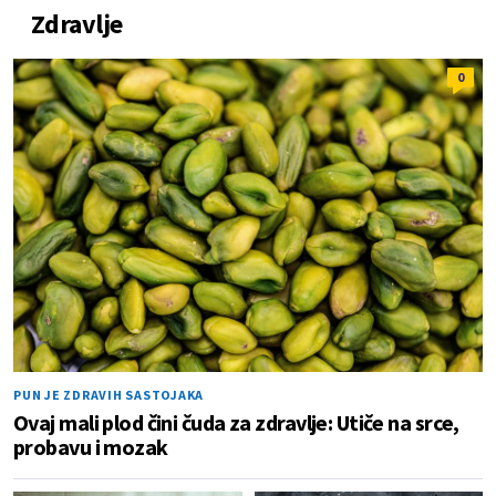
Zdravlje
0
PUN JE ZDRAVIH SASTOJAKA
Ovaj mali plod čini čuda za zdravlje: Utiče na srce,
probavu i mozak