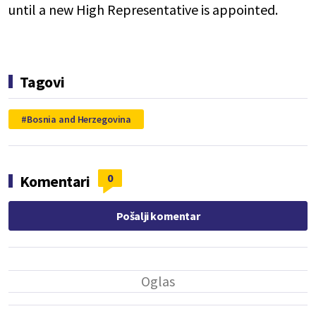
until a new High Representative is appointed.
Tagovi
Bosnia and Herzegovina
0
Komentari
Pošalji komentar