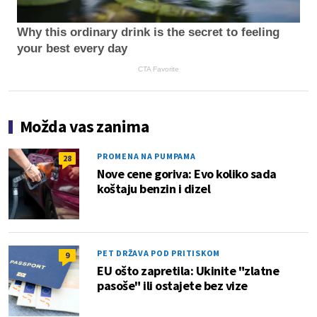
Why this ordinary drink is the secret to feeling
your best every day
CTA Favorite
Možda vas zanima
PROMENA NA PUMPAMA
28
Nove cene goriva: Evo koliko sada
koštaju benzin i dizel
PET DRŽAVA POD PRITISKOM
9
EU ošto zapretila: Ukinite "zlatne
pasoše" ili ostajete bez vize