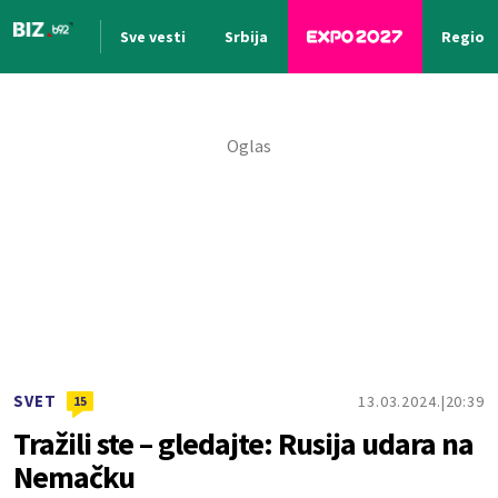
Sve vesti
Srbija
Region
Nova vest
SVET
13.03.2024.
20:39
15
Tražili ste – gledajte: Rusija udara na
Nemačku