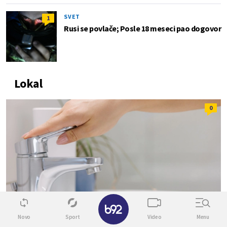
SVET
1
Rusi se povlače; Posle 18 meseci pao dogovor
Lokal
0
✕
Novo
Sport
Video
Menu