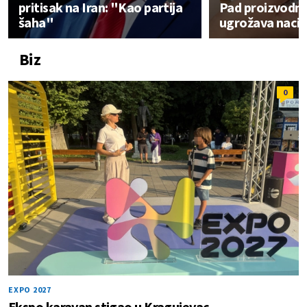
pritisak na Iran: "Kao partija
Pad proizvodnj
šaha"
ugrožava nacio
Biz
0
EXPO 2027
Ekspo karavan stigao u Kragujevac