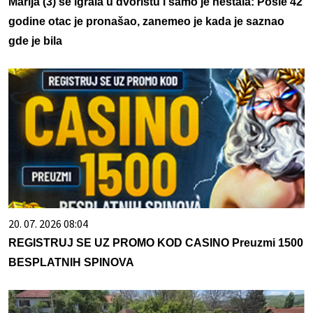
Marija (3) se igrala u dvorištu i samo je nestala: Posle 42
godine otac je pronašao, zanemeo je kada je saznao
gde je bila
20. 07. 2026 08:04
REGISTRUJ SE UZ PROMO KOD CASINO Preuzmi 1500
BESPLATNIH SPINOVA