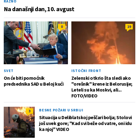
RAZNO
Na današnji dan, 10. avgust
0
19
SVET
ISTOČNI FRONT
On će biti pomoćnik
Zelenski otkrio šta sledi ako
predsednika SAD u Beloj kući
"orešnik" krene iz Belorusije;
Leteli su ka Moskvi, ali...
FOTO/VIDEO
BESNE POŽARI U SRBIJI
3
Situacija u Deliblatskoj peščari bolja; Stolovi
još uvek gore; "Kad svi beže od vatre, oni idu
ka njoj" VIDEO