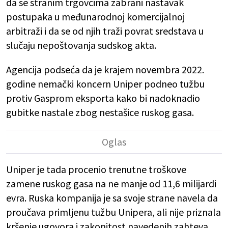
da se stranim trgovcima zabrani nastavak
postupaka u međunarodnoj komercijalnoj
arbitraži i da se od njih traži povrat sredstava u
slučaju nepoštovanja sudskog akta.
Agencija podseća da je krajem novembra 2022.
godine nemački koncern Uniper podneo tužbu
protiv Gasprom eksporta kako bi nadoknadio
gubitke nastale zbog nestašice ruskog gasa.
Uniper je tada procenio trenutne troškove
zamene ruskog gasa na ne manje od 11,6 milijardi
evra. Ruska kompanija je sa svoje strane navela da
proučava primljenu tužbu Unipera, ali nije priznala
kršenje ugovora i zakonitost navedenih zahteva