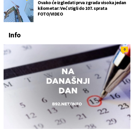
Ovako će izgledati prva zgrada visoka jedan
kilometar: Već stigli do 107. sprata
FOTO/VIDEO
Info
0