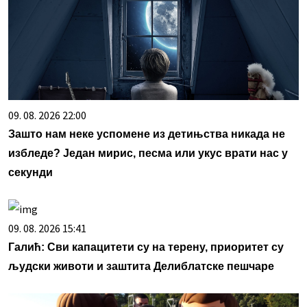
09. 08. 2026 22:00
Зашто нам неке успомене из детињства никада не
избледе? Један мирис, песма или укус врати нас у
секунди
09. 08. 2026 15:41
Галић: Сви капацитети су на терену, приоритет су
људски животи и заштита Делиблатске пешчаре