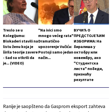
Treslo se u
"Na ivici smo
ВУЧИЋ О
Kolegijumu:
mnogo većeg rata"
ПРЕДСТОЈЕЋИМ
Blokaderi stavili na
Dramatično
ИЗБОРИМА: На
listu ženu koja je
upozorenje Vučića:
биралиша у
širila teorije zavere
Postoji samo jedan
октобру или
- Sad su otkrili da
način...
новембру, ако
je... (VIDEO)
"Студентска
листа" победи,
признаћу
резултате
Ranije je saopšteno da Gasprom eksport zahteva