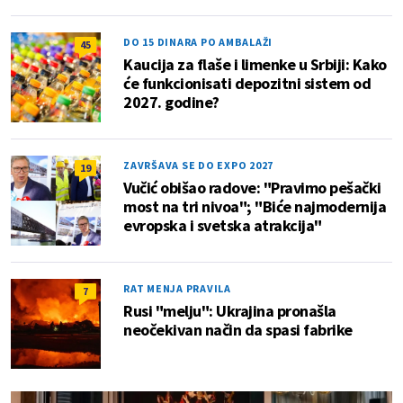
DO 15 DINARA PO AMBALAŽI
45
Kaucija za flaše i limenke u Srbiji: Kako
će funkcionisati depozitni sistem od
2027. godine?
ZAVRŠAVA SE DO EXPO 2027
19
Vučić obišao radove: "Pravimo pešački
most na tri nivoa"; "Biće najmodernija
evropska i svetska atrakcija"
RAT MENJA PRAVILA
7
Rusi "melju": Ukrajina pronašla
neočekivan način da spasi fabrike