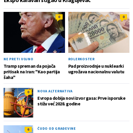
0
0
NE PRETI VOJNO
ROLERKOSTER
Tramp spreman da pojača
Pad proizvodnje u nuklearki
pritisak na Iran: "Kao partija
ugrožava nacionalnu valutu
šaha"
NOVA ALTERNATIVA
0
Evropa dobija novi izvor gasa: Prve isporuke
stižu već 2028. godine
ČUDO OD GRAĐEVINE
6