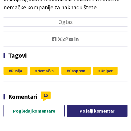
nemačke kompanije za naknadu štete.
Tagovi
Rusija
Nemačka
Gasprom
Uniper
15
Komentari
Pogledaj komentare
Pošalji komentar