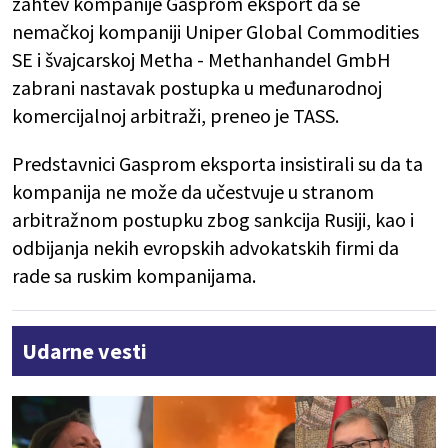
zahtev kompanije Gasprom eksport da se
nemačkoj kompaniji Uniper Global Commodities
SE i švajcarskoj Metha - Methanhandel GmbH
zabrani nastavak postupka u međunarodnoj
komercijalnoj arbitraži, preneo je TASS.
Predstavnici Gasprom eksporta insistirali su da ta
kompanija ne može da učestvuje u stranom
arbitražnom postupku zbog sankcija Rusiji, kao i
odbijanja nekih evropskih advokatskih firmi da
rade sa ruskim kompanijama.
Udarne vesti