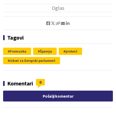
Tagovi
Francuska
Španija
protest
izbori za Evropski parlament
0
Komentari
Pošalji komentar