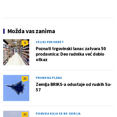
Možda vas zanima
VELIKI PREOKRET
0
Poznati trgovinski lanac zatvara 50
prodavnica: Deo radnika već dobio
otkaz
PROMENA PLANA
31
Zemlja BRIKS-a odustaje od ruskih Su-
57
PONUDA KOJA SE NE ODBIJA
12