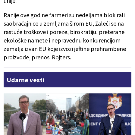
unije.
Ranije ove godine farmeri su nedeljama blokirali
saobraćajnice u zemljama širom EU, žaleći se na
rastuće troškove i poreze, birokratiju, preterane
ekološke namete i nepravednu konkurencijom
zemalja izvan EU koje izvozi jeftine prehrambene
proizvode, prenosi Rojters.
Udarne vesti