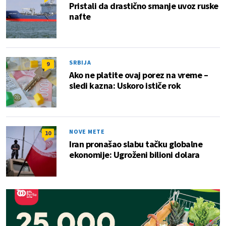
Pristali da drastično smanje uvoz ruske
nafte
SRBIJA
9
Ako ne platite ovaj porez na vreme –
sledi kazna: Uskoro ističe rok
NOVE METE
10
Iran pronašao slabu tačku globalne
ekonomije: Ugroženi bilioni dolara