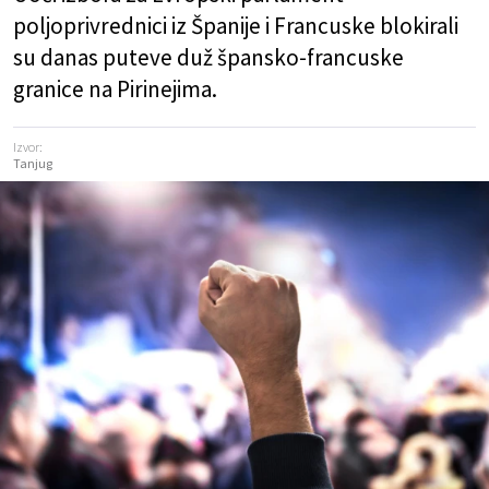
poljoprivrednici iz Španije i Francuske blokirali
su danas puteve duž špansko-francuske
granice na Pirinejima.
Izvor:
Tanjug