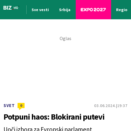
Sve vesti
Srbija
Region
Nova vest
SVET
03.06.2024.
19:37
0
Potpuni haos: Blokirani putevi
Uoči izbora za Evropski parlament