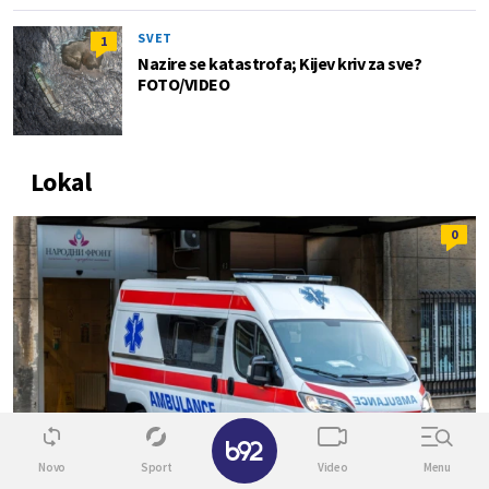
SVET
1
Nazire se katastrofa; Kijev kriv za sve?
FOTO/VIDEO
Lokal
0
✕
Novo
Sport
Video
Menu