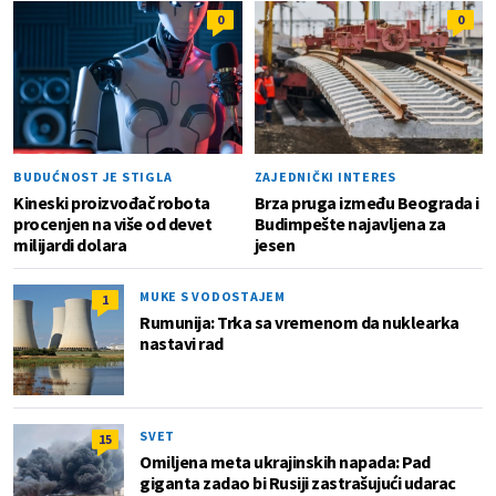
0
0
BUDUĆNOST JE STIGLA
ZAJEDNIČKI INTERES
Kineski proizvođač robota
Brza pruga između Beograda i
procenjen na više od devet
Budimpešte najavljena za
milijardi dolara
jesen
MUKE S VODOSTAJEM
1
Rumunija: Trka sa vremenom da nuklearka
nastavi rad
SVET
15
Omiljena meta ukrajinskih napada: Pad
giganta zadao bi Rusiji zastrašujući udarac