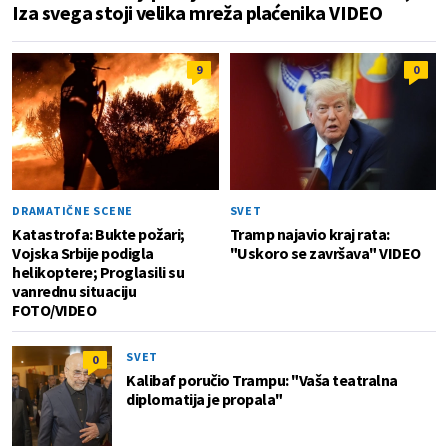
Iza svega stoji velika mreža plaćenika VIDEO
9
0
DRAMATIČNE SCENE
SVET
Katastrofa: Bukte požari;
Tramp najavio kraj rata:
Vojska Srbije podigla
"Uskoro se završava" VIDEO
helikoptere; Proglasili su
vanrednu situaciju
FOTO/VIDEO
SVET
0
Kalibaf poručio Trampu: "Vaša teatralna
diplomatija je propala"