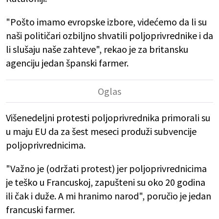
"Pošto imamo evropske izbore, videćemo da li su
naši političari ozbiljno shvatili poljoprivrednike i da
li slušaju naše zahteve", rekao je za britansku
agenciju jedan španski farmer.
Višenedeljni protesti poljoprivrednika primorali su
u maju EU da za šest meseci produži subvencije
poljoprivrednicima.
"Važno je (održati protest) jer poljoprivrednicima
je teško u Francuskoj, zapušteni su oko 20 godina
ili čak i duže. A mi hranimo narod", poručio je jedan
francuski farmer.