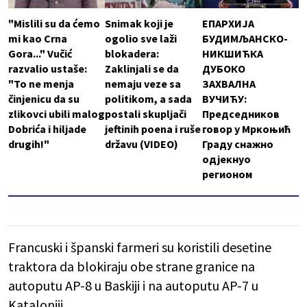
"Mislili su da ćemo
Snimak koji je
ЕПАРХИЈА
mi kao Crna
ogolio sve laži
БУДИМЉАНСКО-
Gora..." Vučić
blokadera:
НИКШИЋКА
razvalio ustaše:
Zaklinjali se da
ДУБОКО
"To ne menja
nemaju veze sa
ЗАХВАЛНА
činjenicu da su
politikom, a sada
ВУЧИЋУ:
zlikovci ubili malog
postali skupljači
Председников
Dobrića i hiljade
jeftinih poena i ruše
говор у Мркоњић
drugih!"
državu (VIDEO)
Граду снажно
одјекнуо
регионом
Francuski i španski farmeri su koristili desetine
traktora da blokiraju obe strane granice na
autoputu AP-8 u Baskiji i na autoputu AP-7 u
Kataloniji.