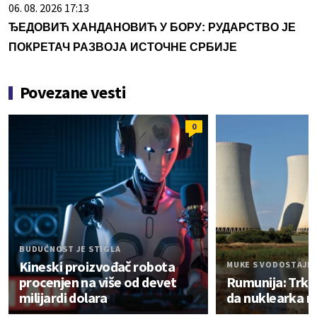
06. 08. 2026 17:13
ЂЕДОВИЋ ХАНДАНОВИЋ У БОРУ: РУДАРСТВО ЈЕ
ПОКРЕТАЧ РАЗВОЈА ИСТОЧНЕ СРБИЈЕ
Povezane vesti
0
BUDUĆNOST JE STIGLA
Kineski proizvođač robota
MUKE S VODOSTAJE
procenjen na više od devet
Rumunija: Trk
milijardi dolara
da nuklearka n