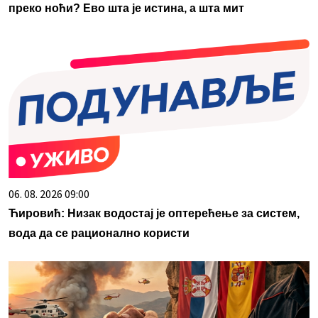
преко ноћи? Ево шта је истина, а шта мит
06. 08. 2026 09:00
Ћировић: Низак водостај је оптерећење за систем,
вода да се рационално користи