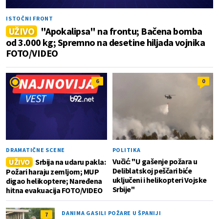
ISTOČNI FRONT
UŽIVO
"Apokalipsa" na frontu; Bačena bomba
od 3.000 kg; Spremno na desetine hiljada vojnika
FOTO/VIDEO
6
0
DRAMATIČNE SCENE
POLITIKA
Vučić: "U gašenje požara u
UŽIVO
Srbija na udaru pakla:
Deliblatskoj peščari biće
Požari haraju zemljom; MUP
uključeni i helikopteri Vojske
digao helikoptere; Naređena
Srbije"
hitna evakuacija FOTO/VIDEO
DANIMA GASILI POŽARE U ŠPANIJI
7