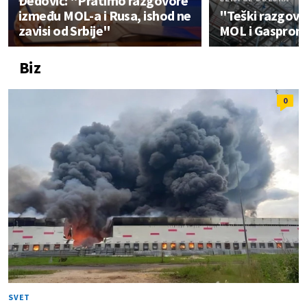
Đedović: "Pratimo razgovore
između MOL-a i Rusa, ishod ne
"Teški razgovo
zavisi od Srbije"
MOL i Gaspromn
Biz
0
SVET