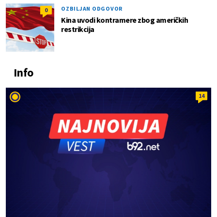
OZBILJAN ODGOVOR
0
Kina uvodi kontramere zbog američkih
restrikcija
Info
14