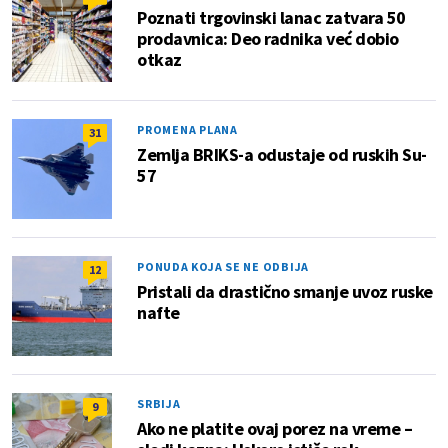
Poznati trgovinski lanac zatvara 50
prodavnica: Deo radnika već dobio
otkaz
PROMENA PLANA
31
Zemlja BRIKS-a odustaje od ruskih Su-
57
PONUDA KOJA SE NE ODBIJA
12
Pristali da drastično smanje uvoz ruske
nafte
SRBIJA
9
Ako ne platite ovaj porez na vreme –