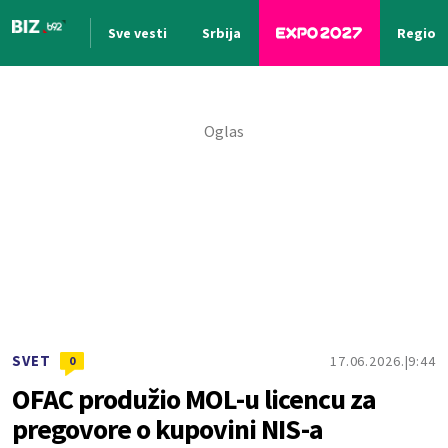
Sve vesti
Srbija
Region
Nova vest
SVET
17.06.2026.
9:44
0
OFAC produžio MOL-u licencu za
pregovore o kupovini NIS-a