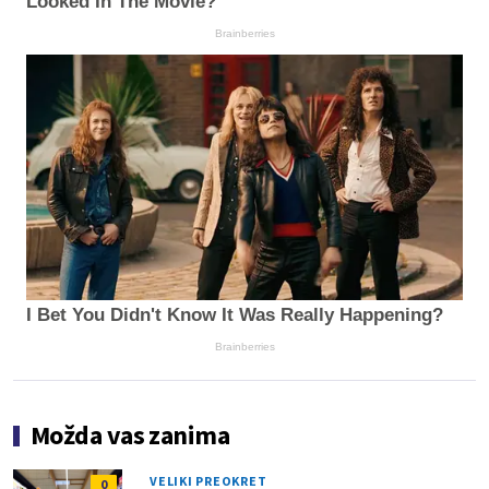
Looked In The Movie?
Brainberries
I Bet You Didn't Know It Was Really Happening?
Brainberries
Možda vas zanima
VELIKI PREOKRET
0