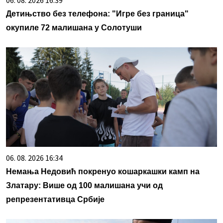
06. 08. 2026 16:39
Детињство без телефона: "Игре без граница"
окупиле 72 малишана у Солотуши
06. 08. 2026 16:34
Немања Недовић покренуо кошаркашки камп на
Златару: Више од 100 малишана учи од
репрезентативца Србије