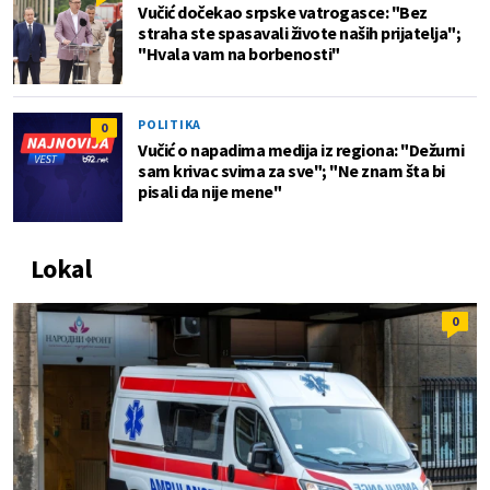
Vučić dočekao srpske vatrogasce: "Bez
straha ste spasavali živote naših prijatelja";
"Hvala vam na borbenosti"
POLITIKA
0
Vučić o napadima medija iz regiona: "Dežurni
sam krivac svima za sve"; "Ne znam šta bi
pisali da nije mene"
Lokal
0