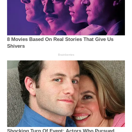
8 Movies Based On Real Stories That Give Us
Shivers
Brainberries
Shocking Turn Of Event: Actors Who Pursued