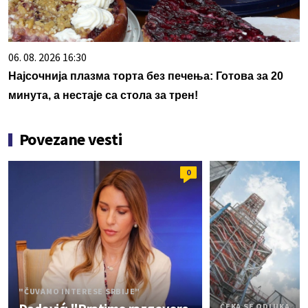
06. 08. 2026 16:30
Најсочнија плазма торта без печења: Готова за 20
минута, а нестаје са стола за трен!
Povezane vesti
0
"ČUVAMO INTERESE SRBIJE"
ČEKA SE ODLUKA