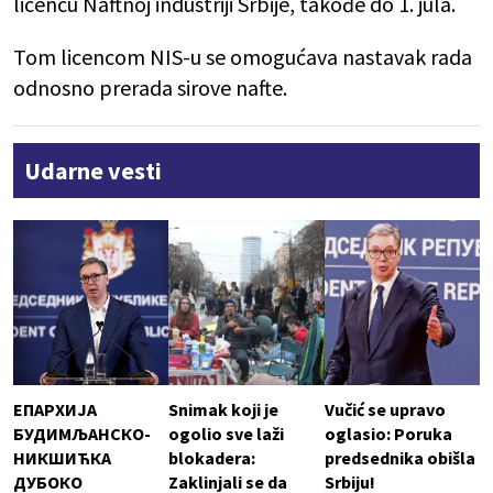
licencu Naftnoj industriji Srbije, takođe do 1. jula.
Tom licencom NIS-u se omogućava nastavak rada
odnosno prerada sirove nafte.
Udarne vesti
ЕПАРХИЈА
Snimak koji je
Vučić se upravo
БУДИМЉАНСКО-
ogolio sve laži
oglasio: Poruka
НИКШИЋКА
blokadera:
predsednika obišla
ДУБОКО
Zaklinjali se da
Srbiju!