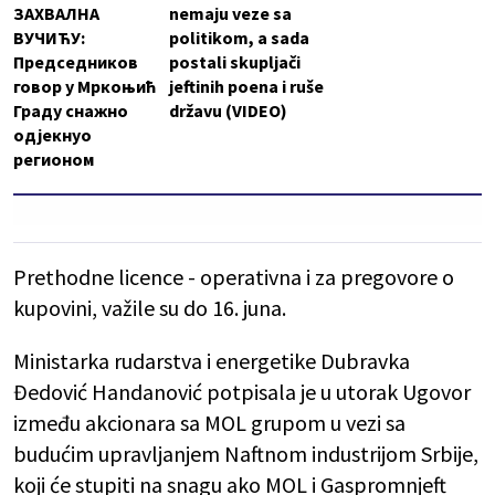
ЗАХВАЛНА
nemaju veze sa
ВУЧИЋУ:
politikom, a sada
Председников
postali skupljači
говор у Мркоњић
jeftinih poena i ruše
Граду снажно
državu (VIDEO)
одјекнуо
регионом
Prethodne licence - operativna i za pregovore o
kupovini, važile su do 16. juna.
Ministarka rudarstva i energetike Dubravka
Đedović Handanović potpisala je u utorak Ugovor
između akcionara sa MOL grupom u vezi sa
budućim upravljanjem Naftnom industrijom Srbije,
koji će stupiti na snagu ako MOL i Gaspromnjeft