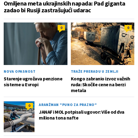
Omiljena meta ukrajinskih napada: Pad giganta
zadao bi Rusiji zastrašujući udarac
0
0
NOVA OPASNOST
TRAŽE PRERADU U ZEMLJI
Starenje ugrožava penzione
Kongo zabranio izvoz važnih
sisteme u Evropi
ruda: Skočile cene na berzi
metala
ARANŽMAN "PUNO ZA PRAZNO"
0
JANAF i MOL potpisali ugovor: Više od dva
miliona tona nafte