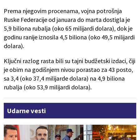
Prema njegovim procenama, vojna potrošnja
Ruske Federacije od januara do marta dostigla je
5,9 biliona rubalja (oko 65 milijardi dolara), dok je
godinu ranije iznosila 4,5 biliona (oko 49,5 milijardi
dolara).
Ključni razlog rasta bili su tajni budžetski izdaci, čiji
je obim na godišnjem nivou porastao za 43 posto,
sa 3,4 (oko 37,4 milijarde dolara) na 4,9 biliona
rubalja (oko 53,9 milijardi dolara).
Udarne vesti