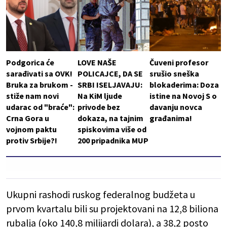
Podgorica će
LOVE NAŠE
Čuveni profesor
sarađivati sa OVK!
POLICAJCE, DA SE
srušio sneška
Bruka za brukom -
SRBI ISELJAVAJU:
blokaderima: Doza
stiže nam novi
Na KiM ljude
istine na Novoj S o
udarac od "braće":
privode bez
davanju novca
Crna Gora u
dokaza, na tajnim
građanima!
vojnom paktu
spiskovima više od
protiv Srbije?!
200 pripadnika MUP
Ukupni rashodi ruskog federalnog budžeta u
prvom kvartalu bili su projektovani na 12,8 biliona
rubalja (oko 140,8 milijardi dolara), a 38,2 posto