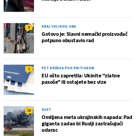
KRAJ VELIKOG SNA
6
Gotovo je: Slavni nemački proizvođač
potpuno obustavio rad
PET DRŽAVA POD PRITISKOM
2
EU ošto zapretila: Ukinite "zlatne
pasoše" ili ostajete bez vize
SVET
26
Omiljena meta ukrajinskih napada: Pad
giganta zadao bi Rusiji zastrašujući
udarac