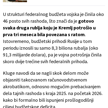
U strukturi federalnog budžeta vojska je činila oko
46 posto svih rashoda, što znači da je
gotovo
svaka druga rublja koju je Kremlj potrošio u
prva tri meseca bila povezana s ratom
.
Istovremeno, budžetski prihodi Rusije u tom
periodu iznosili su samo 8,3 biliona rubalja (oko
91,3 milijarde dolara), pa je vojna potrošnja činila
skoro dvije trećine svih federalnih prihoda.
Kluge navodi da se nagli skok delom može
objasniti takozvanom računovodstvenom
akrobatikom, odnosno mogućim prebacivanjem
dela tajnih rashoda s kraja 2025. na početak 2026.
kako bi formalno bili ispunjeni prošlogodišnji
ciljevi budžetskog deficita.