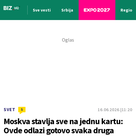
Sve vesti
Srbija
Region
Nova vest
SVET
16.06.2026.
11:20
5
Moskva stavlja sve na jednu kartu:
Ovde odlazi gotovo svaka druga