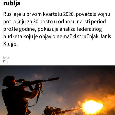
rublja
Rusija je u prvom kvartalu 2026. povećala vojnu
potrošnju za 30 posto u odnosu na isti period
prošle godine, pokazuje analiza federalnog
budžeta koju je objavio nemački stručnjak Janis
Kluge.
Izvor:
Klix