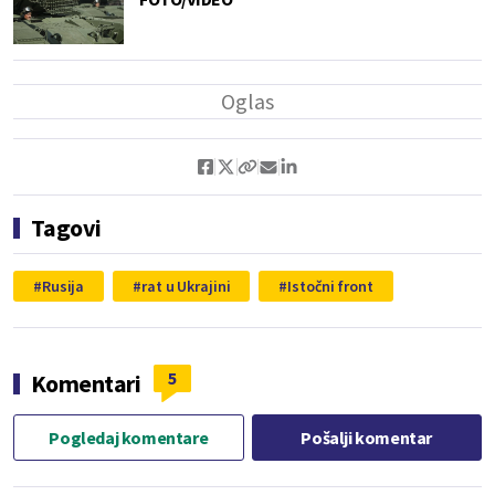
Tagovi
Rusija
rat u Ukrajini
Istočni front
5
Komentari
Pogledaj komentare
Pošalji komentar