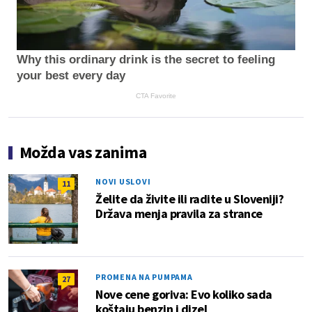
Why this ordinary drink is the secret to feeling
your best every day
CTA Favorite
Možda vas zanima
NOVI USLOVI
11
Želite da živite ili radite u Sloveniji?
Država menja pravila za strance
PROMENA NA PUMPAMA
27
Nove cene goriva: Evo koliko sada
koštaju benzin i dizel