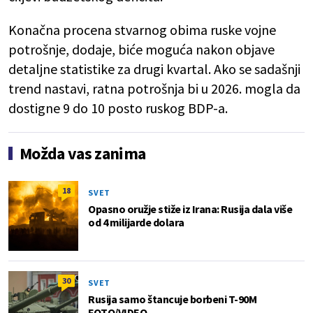
Konačna procena stvarnog obima ruske vojne
potrošnje, dodaje, biće moguća nakon objave
detaljne statistike za drugi kvartal. Ako se sadašnji
trend nastavi, ratna potrošnja bi u 2026. mogla da
dostigne 9 do 10 posto ruskog BDP-a.
Možda vas zanima
18
SVET
Opasno oružje stiže iz Irana: Rusija dala više
od 4 milijarde dolara
30
SVET
Rusija samo štancuje borbeni T-90M
FOTO/VIDEO