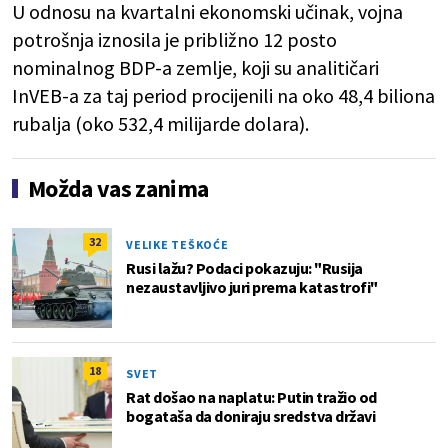
U odnosu na kvartalni ekonomski učinak, vojna
potrošnja iznosila je približno 12 posto
nominalnog BDP-a zemlje, koji su analitičari
InVEB-a za taj period procijenili na oko 48,4 biliona
rubalja (oko 532,4 milijarde dolara).
Možda vas zanima
32
VELIKE TEŠKOĆE
Rusi lažu? Podaci pokazuju: "Rusija
nezaustavljivo juri prema katastrofi"
18
SVET
Rat došao na naplatu: Putin tražio od
bogataša da doniraju sredstva državi