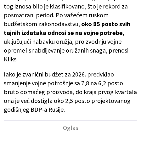
tog iznosa bilo je klasifikovano, što je rekord za
posmatrani period. Po važećem ruskom
budžetskom zakonodavstvu,
oko 85 posto svih
tajnih izdataka odnosi se na vojne potrebe
,
uključujući nabavku oružja, proizvodnju vojne
opreme i snabdijevanje oružanih snaga, prenosi
Kliks.
Iako je zvanični budžet za 2026. predviđao
smanjenje vojne potrošnje sa 7,8 na 6,2 posto
bruto domaćeg proizvoda, do kraja prvog kvartala
ona je već dostigla oko 2,5 posto projektovanog
godišnjeg BDP-a Rusije.