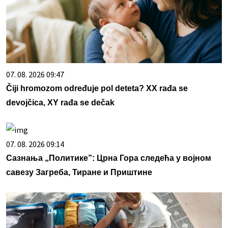
07. 08. 2026 09:47
Čiji hromozom određuje pol deteta? XX rađa se
devojčica, XY rađa se dečak
07. 08. 2026 09:14
Сазнања „Политике”: Црна Гора следећа у војном
савезу Загреба, Тиране и Приштине