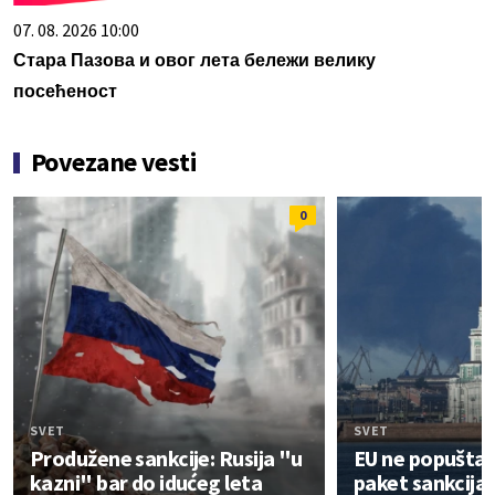
07. 08. 2026 10:00
Стара Пазова и овог лета бележи велику
посећеност
Povezane vesti
0
SVET
SVET
Produžene sankcije: Rusija "u
EU ne popušta:
kazni" bar do idućeg leta
paket sankcija 