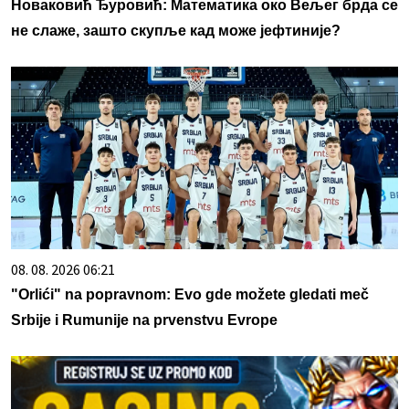
Новаковић Ђуровић: Математика око Вељег брда се
не слаже, зашто скупље кад може јефтиније?
08. 08. 2026 06:21
"Orlići" na popravnom: Evo gde možete gledati meč
Srbije i Rumunije na prvenstvu Evrope