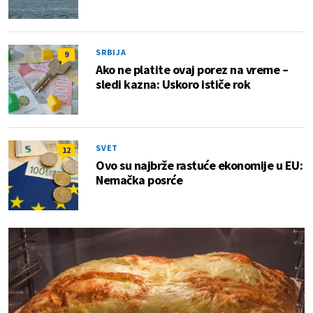
SRBIJA
9
Ako ne platite ovaj porez na vreme –
sledi kazna: Uskoro ističe rok
SVET
12
Ovo su najbrže rastuće ekonomije u EU:
Nemačka posrće