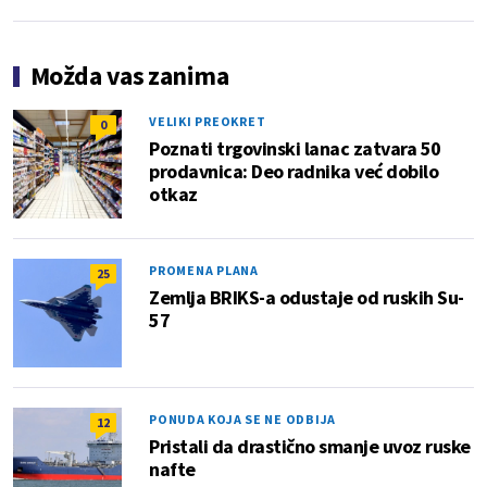
Možda vas zanima
VELIKI PREOKRET
0
Poznati trgovinski lanac zatvara 50
prodavnica: Deo radnika već dobilo
otkaz
PROMENA PLANA
25
Zemlja BRIKS-a odustaje od ruskih Su-
57
PONUDA KOJA SE NE ODBIJA
12
Pristali da drastično smanje uvoz ruske
nafte