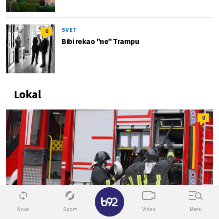
SVET
0
Bibi rekao "ne" Trampu
Lokal
0
✕
Novo
Sport
Video
Menu