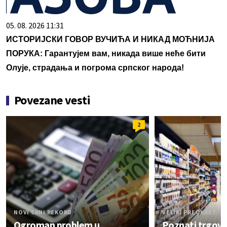
05. 08. 2026 11:31
ИСТОРИЈСКИ ГОВОР ВУЧИЋА И НИКАД МОЋНИЈА
ПОРУКА: Гарантујем вам, никада више неће бити
Олује, страдања и погрома српског народа!
Povezane vesti
2
NOVI CRNI REKORD
VELIKI PREOKRET
Ogroman problem u
Poznati trgovi