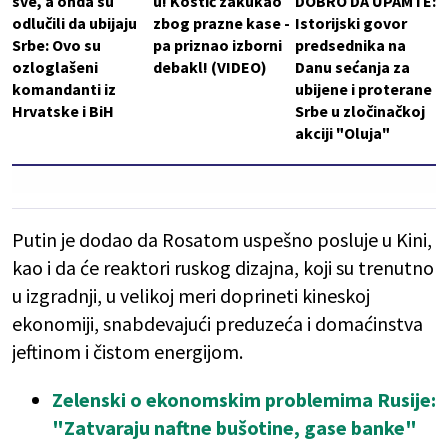
sve, a onda su
u! Kostić zakukao
DOBRO DA UPAMTE:
odlučili da ubijaju
zbog prazne kase -
Istorijski govor
Srbe: Ovo su
pa priznao izborni
predsednika na
ozloglašeni
debakl! (VIDEO)
Danu sećanja za
komandanti iz
ubijene i proterane
Hrvatske i BiH
Srbe u zločinačkoj
akciji "Oluja"
Putin je dodao da Rosatom uspešno posluje u Kini,
kao i da će reaktori ruskog dizajna, koji su trenutno
u izgradnji, u velikoj meri doprineti kineskoj
ekonomiji, snabdevajući preduzeća i domaćinstva
jeftinom i čistom energijom.
Zelenski o ekonomskim problemima Rusije:
"Zatvaraju naftne bušotine, gase banke"