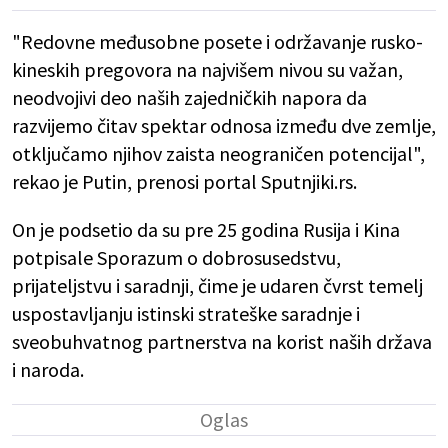
"Redovne međusobne posete i održavanje rusko-
kineskih pregovora na najvišem nivou su važan,
neodvojivi deo naših zajedničkih napora da
razvijemo čitav spektar odnosa između dve zemlje,
otključamo njihov zaista neograničen potencijal",
rekao je Putin, prenosi portal Sputnjiki.rs.
On je podsetio da su pre 25 godina Rusija i Kina
potpisale Sporazum o dobrosusedstvu,
prijateljstvu i saradnji, čime je udaren čvrst temelj
uspostavljanju istinski strateške saradnje i
sveobuhvatnog partnerstva na korist naših država
i naroda.