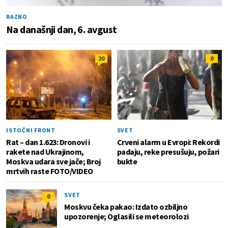
RAZNO
Na današnji dan, 6. avgust
20
0
ISTOČNI FRONT
SVET
Rat – dan 1.623: Dronovi i
Crveni alarm u Evropi: Rekordi
rakete nad Ukrajinom,
padaju, reke presušuju, požari
Moskva udara sve jače; Broj
bukte
mrtvih raste FOTO/VIDEO
SVET
0
Moskvu čeka pakao: Izdato ozbiljno
upozorenje; Oglasili se meteorolozi