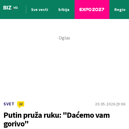
Sve vesti
Srbija
Region
Nova vest
SVET
20.05.2026.
9:06
12
Putin pruža ruku: "Daćemo vam
gorivo"