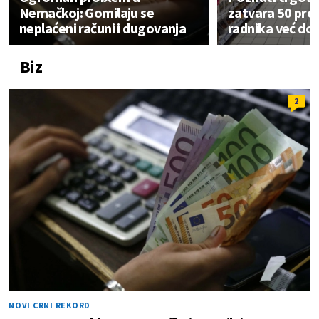
Nemačkoj: Gomilaju se
zatvara 50 pro
neplaćeni računi i dugovanja
radnika već dob
Biz
2
NOVI CRNI REKORD