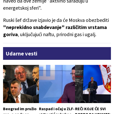
naveo da dve zemlje "aktivno sarađuju u
energetskoj sferi".
Ruski šef države izjavio je da će Moskva obezbediti
"neprekidno snabdevanje" različitim vrstama
goriva
, uključujući naftu, prirodni gas i ugalj.
Udarne vesti
Beograd im pružio
Raspad i očaj u ZLF-
REČI KOJE ĆE SVI