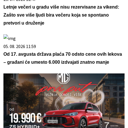
Letnje večeri u gradu više nisu rezervisane za vikend:
Zašto sve više ljudi bira večeru koja se spontano
pretvori u druženje
05. 08. 2026 11:59
Od 17. avgusta država plaća 70 odsto cene ovih lekova
– građani će umesto 6.000 izdvajati znatno manje