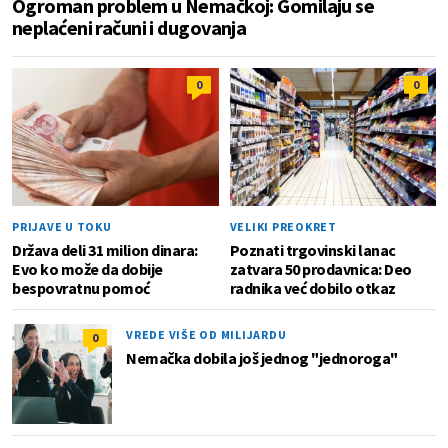
Ogroman problem u Nemačkoj: Gomilaju se
neplaćeni računi i dugovanja
0
0
PRIJAVE U TOKU
VELIKI PREOKRET
Država deli 31 milion dinara:
Poznati trgovinski lanac
Evo ko može da dobije
zatvara 50 prodavnica: Deo
bespovratnu pomoć
radnika već dobilo otkaz
VREDE VIŠE OD MILIJARDU
0
Nemačka dobila još jednog "jednoroga"