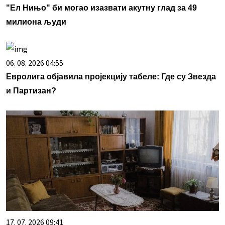
"Ел Нињо" би могао изазвати акутну глад за 49
милиона људи
06. 08. 2026 04:55
Евролига објавила пројекцију табеле: Где су Звезда
и Партизан?
17. 07. 2026 09:41