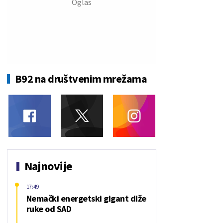
B92 na društvenim mrežama
Najnovije
17:49
Nemački energetski gigant diže
ruke od SAD