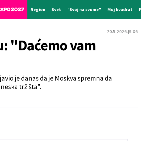
Region
Svet
"Svoj na svome"
Moj kvadrat
20.5.2026.
9:06
ku: "Daćemo vam
zjavio je danas da je Moskva spremna da
neska tržišta".