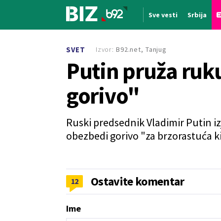
Sve vesti
Srbija
Nova vest
Izvor:
B92.net, Tanjug
SVET
Putin pruža ru
gorivo"
Ruski predsednik Vladimir Putin i
obezbedi gorivo "za brzorastuća ki
Ostavite komentar
12
Ime