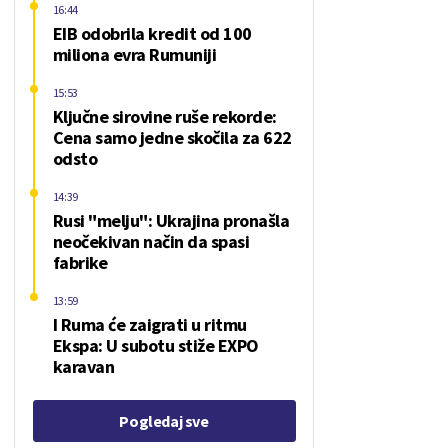
16:44
EIB odobrila kredit od 100
miliona evra Rumuniji
15:53
Ključne sirovine ruše rekorde:
Cena samo jedne skočila za 622
odsto
14:39
Rusi "melju": Ukrajina pronašla
neočekivan način da spasi
fabrike
13:59
I Ruma će zaigrati u ritmu
Ekspa: U subotu stiže EXPO
karavan
Pogledaj sve