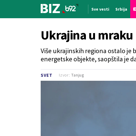
Sve vesti
Srbija
Nova vest
Ukrajina u mraku
Više ukrajinskih regiona ostalo je
energetske objekte, saopštila je 
Izvor:
Tanjug
SVET