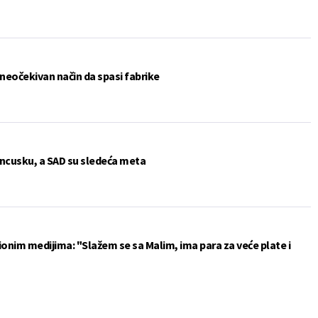
 neočekivan način da spasi fabrike
rancusku, a SAD su sledeća meta
ionim medijima: "Slažem se sa Malim, ima para za veće plate i