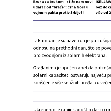
Bruka za brukom - stiže nam novi
ISELJAVA
udarac od "braće": Crna Gora u
bez doka
vojnom paktu protiv Srbije?!
više od 
Iz kompanije su naveli da je potrošnja 
odnosu na prethodni dan, što se pov
proizvodnjom iz solarnih elektrana.
Građanima je upućen apel da potrošnj
solarni kapaciteti ostvaruju najveću 
korišćenje više snažnih uređaja u veče
Ukrenergo je ranije saopštio da su i 