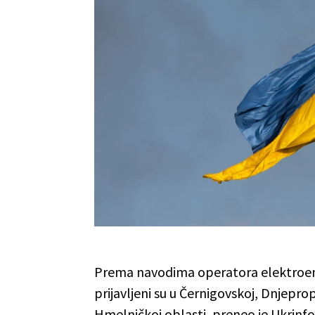
Prema navodima operatora elektroene
prijavljeni su u Černigovskoj, Dnjepro
Hmelničkoj oblasti, preneo je Ukrinf