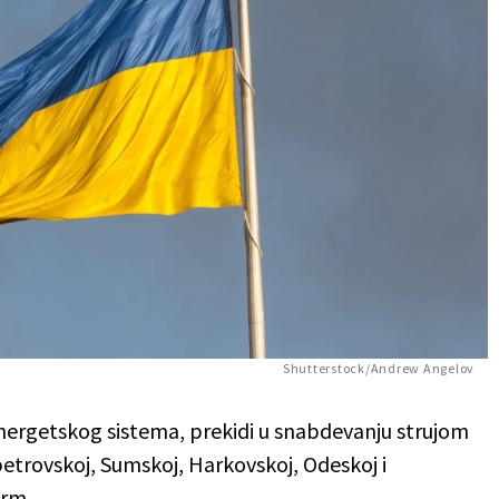
Shutterstock/Andrew Angelov
rgetskog sistema, prekidi u snabdevanju strujom
petrovskoj, Sumskoj, Harkovskoj, Odeskoj i
orm.