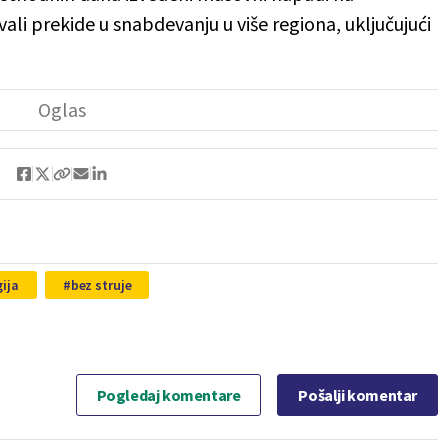
vali prekide u snabdevanju u više regiona, uključujući
gija
bez struje
Pogledaj komentare
Pošalji komentar