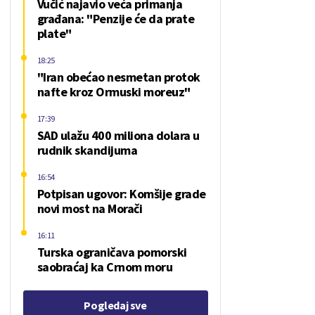
Vučić najavio veća primanja
građana: "Penzije će da prate
plate"
18:25
"Iran obećao nesmetan protok
nafte kroz Ormuski moreuz"
17:39
SAD ulažu 400 miliona dolara u
rudnik skandijuma
16:54
Potpisan ugovor: Komšije grade
novi most na Morači
16:11
Turska ograničava pomorski
saobraćaj ka Crnom moru
Pogledaj sve