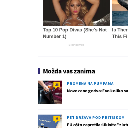
Top 10 Pop Divas (She's Not
Is The
Number 1)
This F
Brainberries
Možda vas zanima
PROMENA NA PUMPAMA
28
Nove cene goriva: Evo koliko sad
PET DRŽAVA POD PRITISKOM
9
EU ošto zapretila: Ukinite "zlat