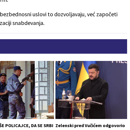
bezbednosni uslovi to dozvoljavaju, već započeti
izaciji snabdevanja.
ŠE POLICAJCE, DA SE SRBI
Zelenski pred Vučićem odgovorio