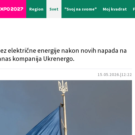
Region
Svet
"Svoj na svome"
Moj kvadrat
 bez električne energije nakon novih napada na
danas kompanija Ukrenergo.
15.05.2026.
12:22