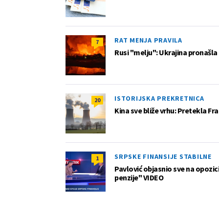
RAT MENJA PRAVILA
7
Rusi "melju": Ukrajina pronašla
ISTORIJSKA PREKRETNICA
20
Kina sve bliže vrhu: Pretekla F
SRPSKE FINANSIJE STABILNE
1
Pavlović objasnio sve na opozic
penzije" VIDEO