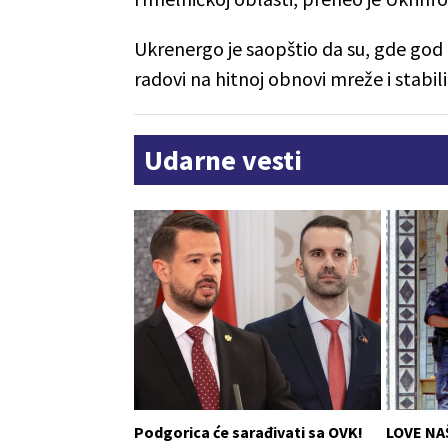
Ukrenergo je saopštio da su, gde god 
radovi na hitnoj obnovi mreže i stabil
Udarne vesti
Podgorica će sarađivati sa OVK!
LOVE NA