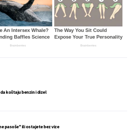
re An Intersex Whale?
The Way You Sit Could
inding Baffles Science
Expose Your True Personality
Brainberries
Brainberries
a koštaju benzin i dizel
ne pasoše" ili ostajete bez vize