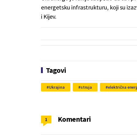
energetsku infrastrukturu, koji su izaz
i Kijev.
Tagovi
Ukrajina
struja
električna ener
Komentari
1