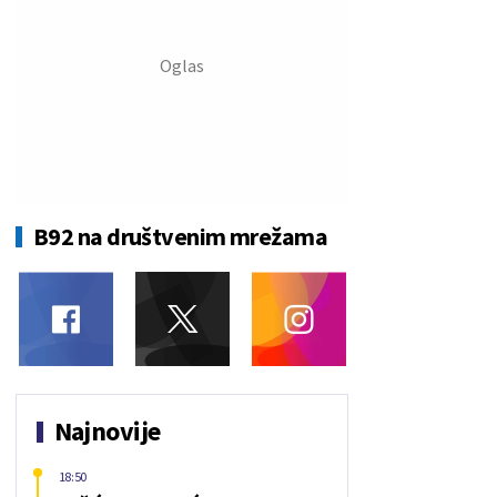
B92 na društvenim mrežama
Najnovije
18:50