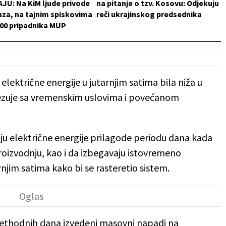
JU: Na KiM ljude privode
na pitanje o tzv. Kosovu: Odjekuju
za, na tajnim spiskovima
reči ukrajinskog predsednika
200 pripadnika MUP
električne energije u jutarnjim satima bila niža u
ezuje sa vremenskim uslovima i povećanom
u električne energije prilagode periodu dana kada
proizvodnju, kao i da izbegavaju istovremeno
rnjim satima kako bi se rasteretio sistem.
prethodnih dana izvedeni masovni napadi na