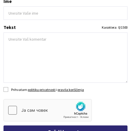
Ime
Tekst
Karaktera:
0
/
1500
Prihvatam
politiku privatnosti
i
pravila korišćenja