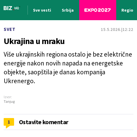
Sve vesti
Srbija
Region
Nova vest
SVET
15.5.2026.
12:22
Ukrajina u mraku
Više ukrajinskih regiona ostalo je bez električne
energije nakon novih napada na energetske
objekte, saopštila je danas kompanija
Ukrenergo.
Izvor:
Tanjug
Ostavite komentar
1