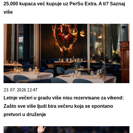
25.000 kupaca već kupuje uz PerSu Extra. A ti? Saznaj
više
23. 07. 2026 12:47
Letnje večeri u gradu više nisu rezervisane za vikend:
Zašto sve više ljudi bira večeru koja se spontano
pretvori u druženje