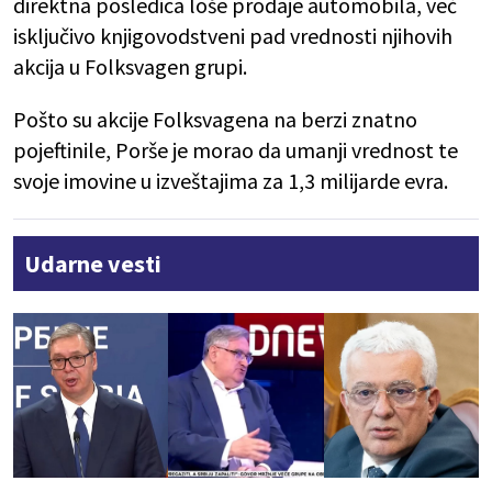
direktna posledica loše prodaje automobila, već
isključivo knjigovodstveni pad vrednosti njihovih
akcija u Folksvagen grupi.
Pošto su akcije Folksvagena na berzi znatno
pojeftinile, Porše je morao da umanji vrednost te
svoje imovine u izveštajima za 1,3 milijarde evra.
Udarne vesti