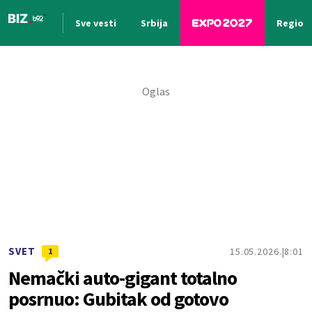
Sve vesti
Srbija
Region
Nova vest
SVET
15.05.2026.
8:01
1
Nemački auto-gigant totalno
posrnuo: Gubitak od gotovo