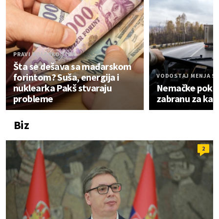
PRAVI ROLERKOSTER
Šta se dešava sa mađarskom
forintom? Suša, energija i
VODOSTAJ MENJA S
nuklearka Pakš stvaraju
Nemačke pokraj
probleme
zabranu za ka
Biz
2