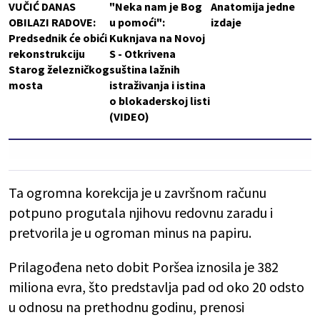
VUČIĆ DANAS
"Neka nam je Bog
Anatomija jedne
OBILAZI RADOVE:
u pomoći":
izdaje
Predsednik će obići
Kuknjava na Novoj
rekonstrukciju
S - Otkrivena
Starog železničkog
suština lažnih
mosta
istraživanja i istina
o blokaderskoj listi
(VIDEO)
Ta ogromna korekcija je u završnom računu
potpuno progutala njihovu redovnu zaradu i
pretvorila je u ogroman minus na papiru.
Prilagođena neto dobit Poršea iznosila je 382
miliona evra, što predstavlja pad od oko 20 odsto
u odnosu na prethodnu godinu, prenosi