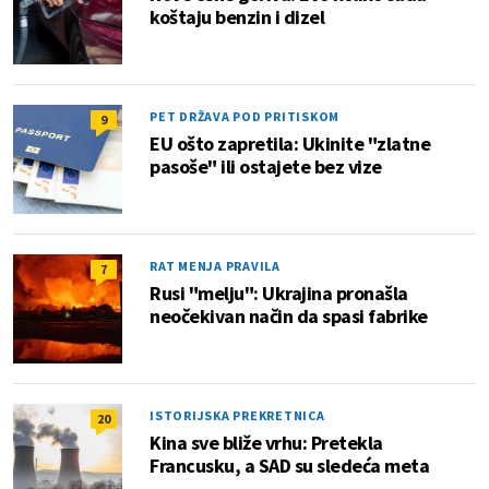
koštaju benzin i dizel
PET DRŽAVA POD PRITISKOM
9
EU ošto zapretila: Ukinite "zlatne
pasoše" ili ostajete bez vize
RAT MENJA PRAVILA
7
Rusi "melju": Ukrajina pronašla
neočekivan način da spasi fabrike
ISTORIJSKA PREKRETNICA
20
Kina sve bliže vrhu: Pretekla
Francusku, a SAD su sledeća meta