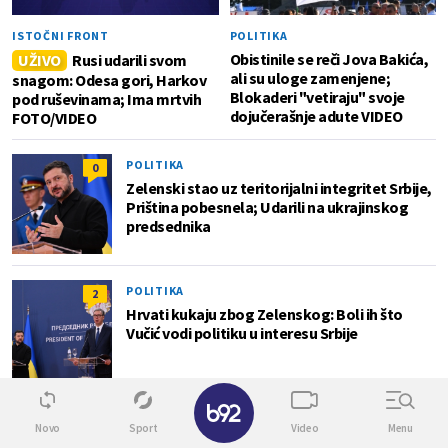
ISTOČNI FRONT
POLITIKA
Obistinile se reči Jova Bakića,
UŽIVO
Rusi udarili svom
ali su uloge zamenjene;
snagom: Odesa gori, Harkov
Blokaderi "vetiraju" svoje
pod ruševinama; Ima mrtvih
dojučerašnje adute VIDEO
FOTO/VIDEO
POLITIKA
0
Zelenski stao uz teritorijalni integritet Srbije,
Priština pobesnela; Udarili na ukrajinskog
predsednika
POLITIKA
2
Hrvati kukaju zbog Zelenskog: Boli ih što
Vučić vodi politiku u interesu Srbije
✕
Lokal
Novo
Sport
Video
Menu