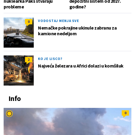
nuklearka Pakš stvaraju
depozitni sistem od 2027.
probleme
godine?
VODOSTAJ MENJA SVE
0
Nemačke pokrajine ukinule zabranu za
kamione nedeljom
KO JE LISCO?
2
Najveća železara u Africi dolazi u komšiluk
Info
0