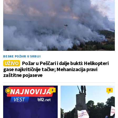
BESNE POŽARI U SRBIJI
UŽIVO
Požar u Peščari i dalje bukti: Helikopteri
gase najkritičnije tačke; Mehanizacija pravi
zaštitne pojaseve
8
0