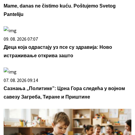
Mame, danas ne čistimo kuću. Poštujemo Svetog
Panteliju
09. 08. 2026 07:07
Дјеца која одрастају уз псе су здравија: Ново
истраживање открива зашто
07. 08. 2026 09:14
Сазнања „Политике”: Црна Гора следећа у војном
савезу Загреба, Тиране и Приштине