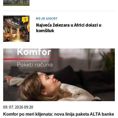
KO JE LISCO?
2
Najveća železara u Africi dolazi u
komšiluk
09. 07. 2026 09:20
Komfor po meri klijenata: nova linija paketa ALTA banke