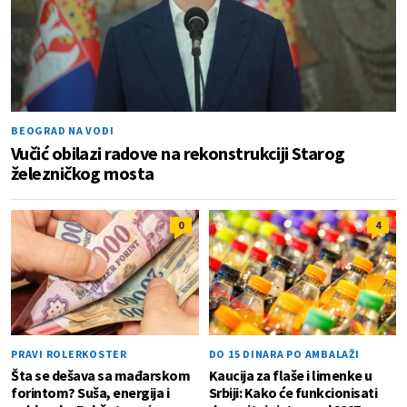
BEOGRAD NA VODI
Vučić obilazi radove na rekonstrukciji Starog
železničkog mosta
0
4
PRAVI ROLERKOSTER
DO 15 DINARA PO AMBALAŽI
Šta se dešava sa mađarskom
Kaucija za flaše i limenke u
forintom? Suša, energija i
Srbiji: Kako će funkcionisati