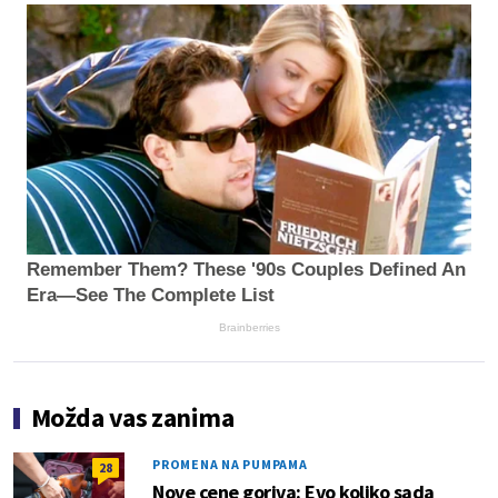
Remember Them? These '90s Couples Defined An
Era—See The Complete List
Brainberries
Možda vas zanima
PROMENA NA PUMPAMA
28
Nove cene goriva: Evo koliko sada