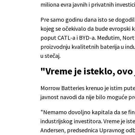
miliona evra javnih i privatnih investici
Pre samo godinu dana isto se dogodi
kojeg se očekivalo da bude evropski k
poput CATL-a i BYD-a. Međutim, Nort
proizvodnju kvalitetnih baterija u ind
u stečaj.
"Vreme je isteklo, ov
Morrow Batteries krenuo je istim put
javnost navodi da nije bilo moguće pr
"Nemamo dovoljno kapitala da se fi
industrijskog investitora. Vreme je is
Andersen, predsednica Upravnog odbo