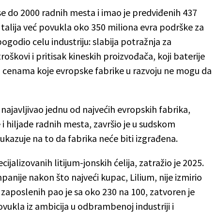
e do 2000 radnih mesta i imao je predviđenih 437
 Italija već povukla oko 350 miliona evra podrške za
 pogodio celu industriju: slabija potražnja za
oškovi i pritisak kineskih proizvođača, koji baterije
cenama koje evropske fabrike u razvoju ne mogu da
ju najavljivao jednu od najvećih evropskih fabrika,
 hiljade radnih mesta, završio je u sudskom
ukazuje na to da fabrika neće biti izgrađena.
alizovanih litijum-jonskih ćelija, zatražio je 2025.
anije nakon što najveći kupac, Lilium, nije izmirio
zaposlenih pao je sa oko 230 na 100, zatvoren je
ukla iz ambicija u odbrambenoj industriji i