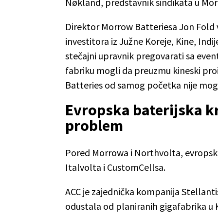
Nøkland, predstavnik sindikata u Mor
Direktor Morrow Batteriesa Jon Fold v
investitora iz Južne Koreje, Kine, Indi
stečajni upravnik pregovarati sa even
fabriku mogli da preuzmu kineski pro
Batteries od samog početka nije moga
Evropska baterijska k
problem
Pored Morrowa i Northvolta, evropsku 
Italvolta i CustomCellsa.
ACC je zajednička kompanija Stellanti
odustala od planiranih gigafabrika u K