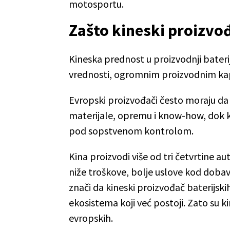
motosportu.
Zašto kineski proizvo
Kineska prednost u proizvodnji bateri
vrednosti, ogromnim proizvodnim kap
Evropski proizvođači često moraju da 
materijale, opremu i know-how, dok ki
pod sopstvenom kontrolom.
Kina proizvodi više od tri četvrtine au
niže troškove, bolje uslove kod dobavl
znači da kineski proizvođač baterijski
ekosistema koji već postoji. Zato su ki
evropskih.