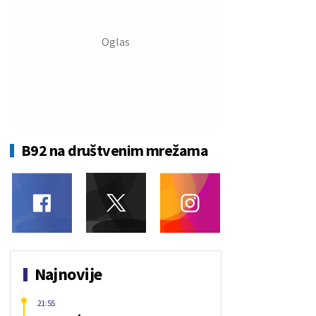
B92 na društvenim mrežama
Najnovije
21:55