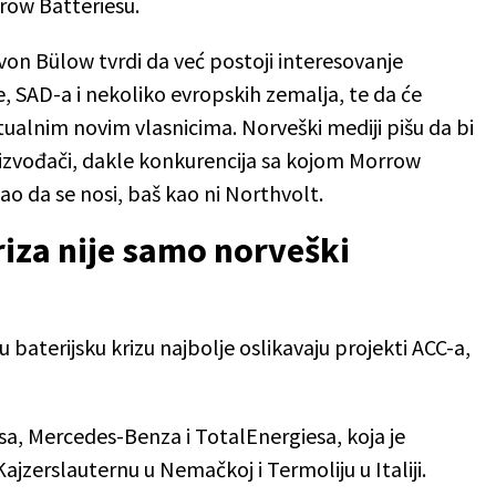
row Batteriesu.
on Bülow tvrdi da već postoji interesovanje
je, SAD-a i nekoliko evropskih zemalja, te da će
tualnim novim vlasnicima. Norveški mediji pišu da bi
izvođači, dakle konkurencija sa kojom Morrow
o da se nosi, baš kao ni Northvolt.
riza nije samo norveški
baterijsku krizu najbolje oslikavaju projekti ACC-a,
sa, Mercedes-Benza i TotalEnergiesa, koja je
ajzerslauternu u Nemačkoj i Termoliju u Italiji.