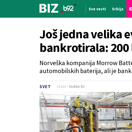
Sve vesti
Srbija
Nova vest
Još jedna velika 
bankrotirala: 200 
Norveška kompanija Morrow Batteri
automobilskih baterija, ali je ban
Izvor:
Index.hr
SVET