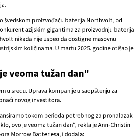
ja.
lo švedskom proizvođaču baterija Northvolt, od
onkurent azijskim gigantima za proizvodnju baterija
hvolt nikada nije uspeo da dostigne masovnu
ustrijskim količinama. U martu 2025. godine otišao je
o je veoma tužan dan"
em u sredu. Uprava kompanije u saopštenju za
onaći novog investitora.
nansiramo tokom perioda potrebnog za pronalazak
teklo, ovo je veoma tužan dan“, rekla je Ann-Christin
ra Morrow Batteriesa, i dodala: