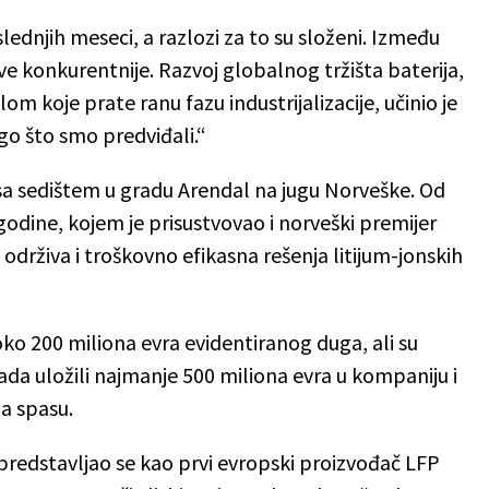
slednjih meseci, a razlozi za to su složeni. Između
sve konkurentnije. Razvoj globalnog tržišta baterija,
m koje prate ranu fazu industrijalizacije, učinio je
o što smo predviđali.“
a sedištem u gradu Arendal na jugu Norveške. Od
odine, kojem je prisustvovao i norveški premijer
održiva i troškovno efikasna rešenja litijum-jonskih
ko 200 miliona evra evidentiranog duga, ali su
o sada uložili najmanje 500 miliona evra u kompaniju i
da spasu.
redstavljao se kao prvi evropski proizvođač LFP