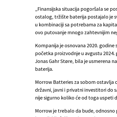
„Finansijska situacija pogoršala se po
ostalog, tržište baterija postajalo je 
u kombinaciji sa potrebama za kapitalo
ovo putovanje mnogo zahtevnijim neg
Kompanija je osnovana 2020. godine s
početka proizvodnje u avgustu 2024. g
Jonas Gahr Støre, bila je usmerena na 
baterija.
Morrow Batteries za sobom ostavlja o
državni, javni i privatni investitori d
nije sigurno koliko će od toga uspeti 
Morrow je trebalo da bude, odnosno p