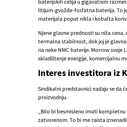
baterijskih ćelija u gigavatnim razm
litijum-gvožđe-fosfatna baterija. To j
materijala poput nikla i kobalta kori
Njene glavne prednosti su niža cena, 
termalna stabilnost, dok joj je glav
na neke NMC baterije. Morrow svoje LF
skladištenje energije, komercijalnu mo
Interes investitora iz 
Sindikalni predstavnici nadaju se da ć
proizvodnju.
„Bilo bi besmisleno imati kompletnu i 
zatvorenom. To bi me zaista iznenadil