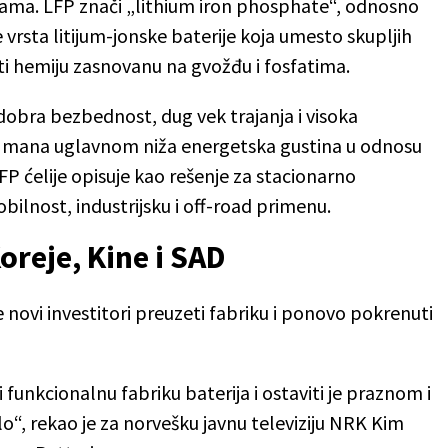
erama. LFP znači „lithium iron phosphate“, odnosno
e vrsta litijum-jonske baterije koja umesto skupljih
sti hemiju zasnovanu na gvožđu i fosfatima.
dobra bezbednost, dug vek trajanja i visoka
na mana uglavnom niža energetska gustina u odnosu
P ćelije opisuje kao rešenje za stacionarno
bilnost, industrijsku i off-road primenu.
Koreje, Kine i SAD
e novi investitori preuzeti fabriku i ponovo pokrenuti
funkcionalnu fabriku baterija i ostaviti je praznom i
o“, rekao je za norvešku javnu televiziju NRK Kim