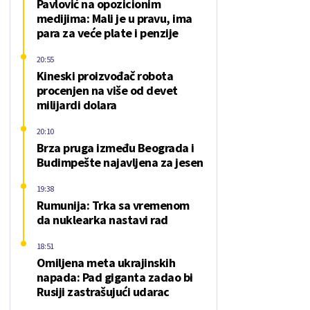
Pavlović na opozicionim
medijima: Mali je u pravu, ima
para za veće plate i penzije
20:55
Kineski proizvođač robota
procenjen na više od devet
milijardi dolara
20:10
Brza pruga između Beograda i
Budimpešte najavljena za jesen
19:38
Rumunija: Trka sa vremenom
da nuklearka nastavi rad
18:51
Omiljena meta ukrajinskih
napada: Pad giganta zadao bi
Rusiji zastrašujući udarac