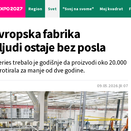
Region
Svet
"Svoj na svome"
Moj kvadrat
evropska fabrika
ljudi ostaje bez posla
es trebalo je godišnje da proizvodi oko 20.000
krotirala za manje od dve godine.
09.05.2026.
8:07