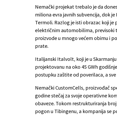
Nemački projekat trebalo je da dones
miliona evra javnih subvencija, dok je
Termoli. Razlog je isti obrazac koji je
električnim automobilima, previsoki tr
proizvode u mnogo većem obimu i po 
prate.
Italijanski Italvolt, koji je u Skarman
projektovanu na oko 45 GWh godišnje i
postupku zaštite od poverilaca, a sve 
Nemački CustomCells, proizvođač specij
godine stečaj za svoje operativne komp
obaveze. Tokom restrukturiranja broj 
pogon u Tibingenu, a kompanija se pov