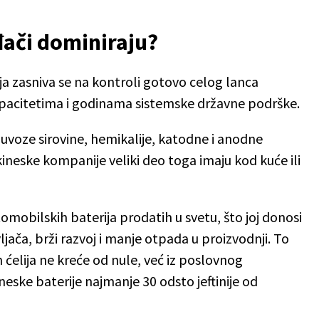
đači dominiraju?
ja zasniva se na kontroli gotovo celog lanca
acitetima i godinama sistemske državne podrške.
uvoze sirovine, hemikalije, katodne i anodne
neske kompanije veliki deo toga imaju kod kuće ili
tomobilskih baterija prodatih u svetu, što joj donosi
jača, brži razvoj i manje otpada u proizvodnji. To
h ćelija ne kreće od nule, već iz poslovnog
neske baterije najmanje 30 odsto jeftinije od