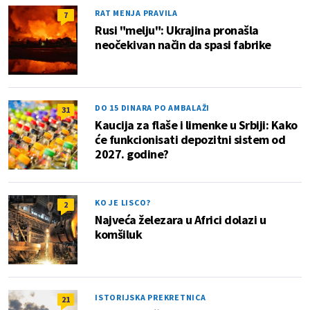
RAT MENJA PRAVILA
7
Rusi "melju": Ukrajina pronašla
neočekivan način da spasi fabrike
DO 15 DINARA PO AMBALAŽI
31
Kaucija za flaše i limenke u Srbiji: Kako
će funkcionisati depozitni sistem od
2027. godine?
KO JE LISCO?
2
Najveća železara u Africi dolazi u
komšiluk
ISTORIJSKA PREKRETNICA
21