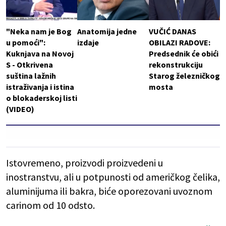
"Neka nam je Bog
Anatomija jedne
VUČIĆ DANAS
u pomoći":
izdaje
OBILAZI RADOVE:
Kuknjava na Novoj
Predsednik će obići
S - Otkrivena
rekonstrukciju
suština lažnih
Starog železničkog
istraživanja i istina
mosta
o blokaderskoj listi
(VIDEO)
Istovremeno, proizvodi proizvedeni u
inostranstvu, ali u potpunosti od američkog čelika,
aluminijuma ili bakra, biće oporezovani uvoznom
carinom od 10 odsto.