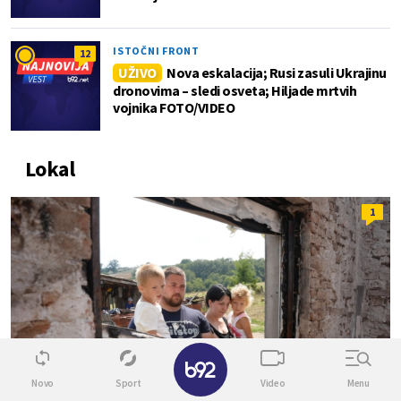
ISTOČNI FRONT
12
UŽIVO
Nova eskalacija; Rusi zasuli Ukrajinu
dronovima – sledi osveta; Hiljade mrtvih
vojnika FOTO/VIDEO
Lokal
1
✕
Novo
Sport
Video
Menu