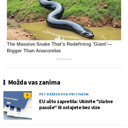
The Massive Snake That's Redefining 'Giant'—
Bigger Than Anacondas
Brainberries
Možda vas zanima
PET DRŽAVA POD PRITISKOM
9
EU ošto zapretila: Ukinite "zlatne
pasoše" ili ostajete bez vize