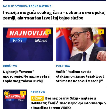
DOSIJE OTKRIVA TAČNE DATUME
Invazija moguća svakog časa – uzbuna u evropskoj
zemlji, alarmantan izveštaj tajne službe
0
3
DRUŠTVO
POLITIKA
Najnovije "crveno"
Vučić: "Radimo sve da
upozorenje: Ne nazire se kraj
olakšamo užasno težak život
toplotnog talasa u Srbiji
Srbima na Kosovu i Metohiji"
DRUŠTVO
2
UŽIVO
Besne požari u Srbiji – najteže u
Deliblatu; Čaušić izneo najnovije informacije o
situaciji na terenu VIDEO