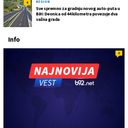
REGION
4
Sve spremno za gradnju novog auto-puta u
BiH: Deonica od 44 kilometra povezuje dva
važna grada
Info
0