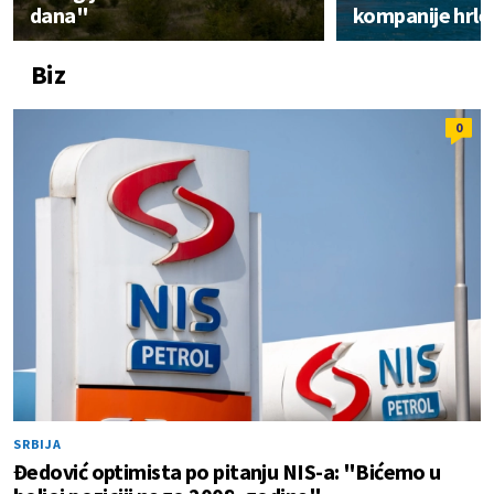
dana"
kompanije hrle
Biz
0
SRBIJA
Đedović optimista po pitanju NIS-a: "Bićemo u