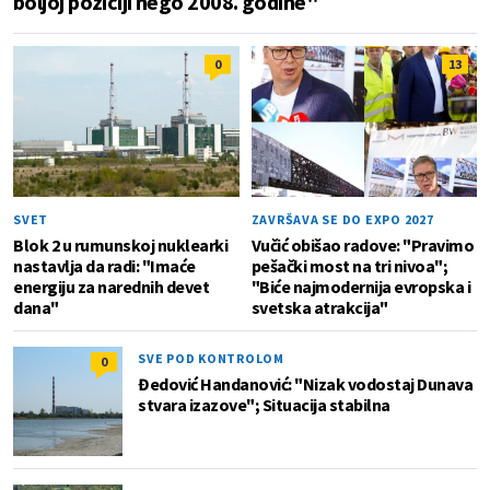
boljoj poziciji nego 2008. godine"
0
13
SVET
ZAVRŠAVA SE DO EXPO 2027
Blok 2 u rumunskoj nuklearki
Vučić obišao radove: "Pravimo
nastavlja da radi: "Imaće
pešački most na tri nivoa";
energiju za narednih devet
"Biće najmodernija evropska i
dana"
svetska atrakcija"
SVE POD KONTROLOM
0
Đedović Handanović: "Nizak vodostaj Dunava
stvara izazove"; Situacija stabilna