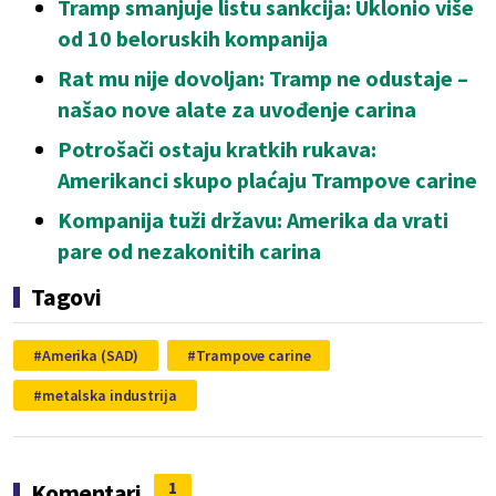
Tramp smanjuje listu sankcija: Uklonio više
od 10 beloruskih kompanija
Rat mu nije dovoljan: Tramp ne odustaje –
našao nove alate za uvođenje carina
Potrošači ostaju kratkih rukava:
Amerikanci skupo plaćaju Trampove carine
Kompanija tuži državu: Amerika da vrati
pare od nezakonitih carina
Tagovi
Amerika (SAD)
Trampove carine
metalska industrija
1
Komentari