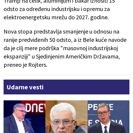
Tramp na čelik, aluminijum i bakar iznositi 15
odsto za određenu industrijsku i opremu za
elektroenergetsku mrežu do 2027. godine.
Nova stopa predstavlja smanjenje u odnosu na
ranije predviđenih 50 odsto, a iz Bele kuće navode
da je cilj mere podrška "masovnoj industrijskoj
ekspanziji" u Sjedinjenim Američkim Državama,
preneo je Rojters.
Udarne vesti