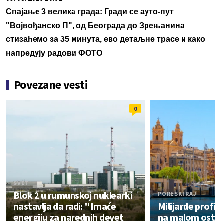
Спајање 3 велика града: Гради се ауто-пут
"Војвођанско П", од Београда до Зрењанина
стизаћемо за 35 минута, ево детаљне трасе и како
напредују радови ФОТО
Povezane vesti
0
SVET
Blok 2 u rumunskoj nuklearki
PORESKI RAJ
nastavlja da radi: "Imaće
Milijarde profi
energiju za narednih devet
na malom ostrv