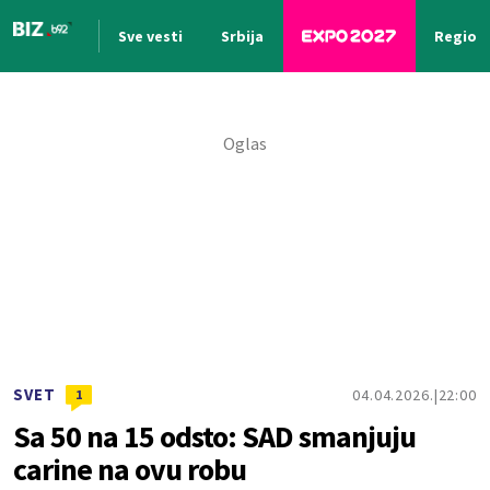
Sve vesti
Srbija
Region
Nova vest
SVET
04.04.2026.
22:00
1
Sa 50 na 15 odsto: SAD smanjuju
carine na ovu robu