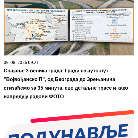
09. 08. 2026 09:21
Спајање 3 велика града: Гради се ауто-пут
"Војвођанско П", од Београда до Зрењанина
стизаћемо за 35 минута, ево детаљне трасе и како
напредују радови ФОТО