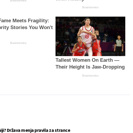
Brainberries
Brainberries
ame Meets Fragility:
brity Stories You Won't
Brainberries
Tallest Women On Earth —
Their Height Is Jaw-Dropping
Brainberries
eniji? Država menja pravila za strance