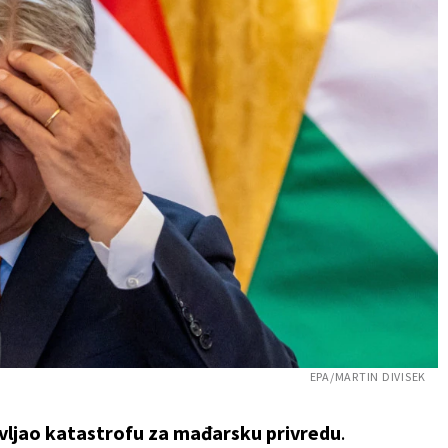
EPA/MARTIN DIVISEK
vljao katastrofu za mađarsku privredu
.