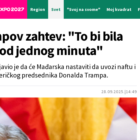
Region
Svet
"Svoj na svome"
Moj kvadrat
ov zahtev: "To bi bila
 od jednog minuta"
avio je da će Mađarska nastaviti da uvozi naftu i
meričkog predsednika Donalda Trampa.
28.09.2025.
14:49