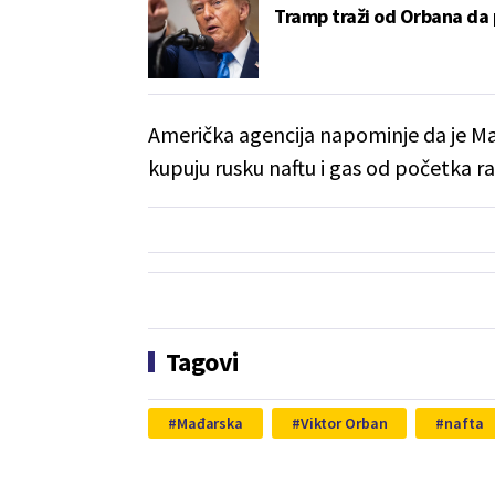
Tramp traži od Orbana da
Američka agencija napominje da je Mađ
kupuju rusku naftu i gas od početka ra
Tagovi
Mađarska
Viktor Orban
nafta