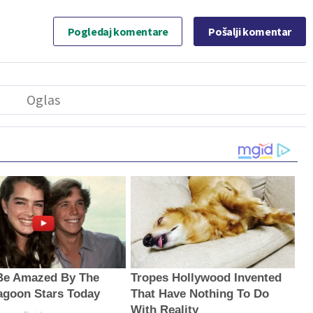
Pogledaj komentare
Pošalji komentar
 Be Amazed By The
Tropes Hollywood Invented
agoon Stars Today
That Have Nothing To Do
With Reality