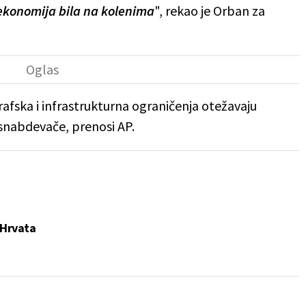
ekonomija bila na kolenima
", rekao je Orban za
afska i infrastrukturna ograničenja otežavaju
snabdevače, prenosi AP.
 Hrvata