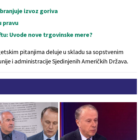
branjuje izvoz goriva
u pravu
aftu: Uvode nove trgovinske mere?
etskim pitanjima deluje u skladu sa sopstvenim
nije i administracije Sjedinjenih Američkih Država.