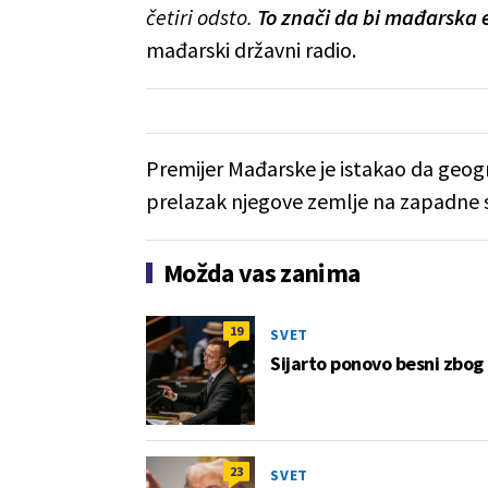
četiri odsto.
To znači da bi mađarska 
mađarski državni radio.
Premijer Mađarske je istakao da geogr
prelazak njegove zemlje na zapadne 
Možda vas zanima
19
SVET
Sijarto ponovo besni zbog
23
SVET