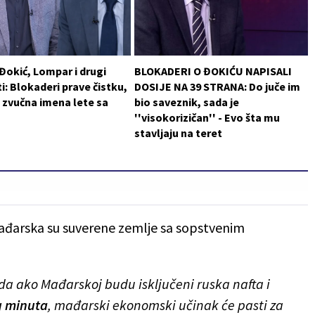
 Đokić, Lompar i drugi
BLOKADERI O ĐOKIĆU NAPISALI
i: Blokaderi prave čistku,
DOSIJE NA 39 STRANA: Do juče im
 zvučna imena lete sa
bio saveznik, sada je
''visokorizičan'' - Evo šta mu
stavljaju na teret
ađarska su suverene zemlje sa sopstvenim
 ako Mađarskoj budu isključeni ruska nafta i
g minuta
, mađarski ekonomski učinak će pasti za