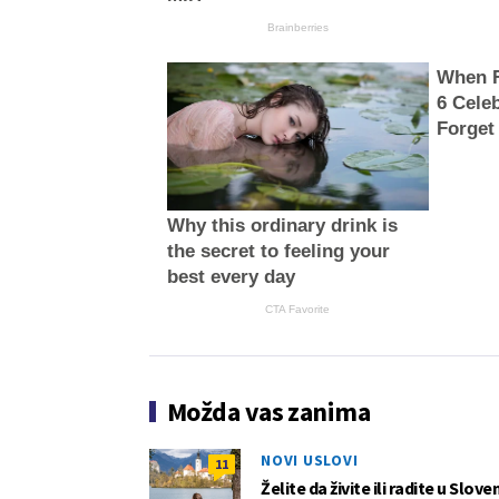
Brainberries
When F
6 Cele
Forget
Why this ordinary drink is
the secret to feeling your
best every day
CTA Favorite
Možda vas zanima
NOVI USLOVI
11
Želite da živite ili radite u Slov