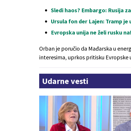
Sledi haos? Embargo: Rusija za
Ursula fon der Lajen: Tramp je 
Evropska unija ne želi rusku n
Orban je poručio da Mađarska u energ
interesima, uprkos pritisku Evropske u
Udarne vesti