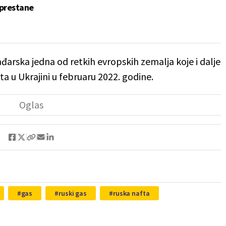
 prestane
arska jedna od retkih evropskih zemalja koje i dalje
ta u Ukrajini u februaru 2022. godine.
gas
ruski gas
ruska nafta