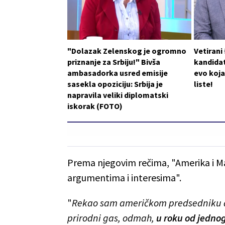
"Dolazak Zelenskog je ogromno
Vetirani
priznanje za Srbiju!" Bivša
kandidat
ambasadorka usred emisije
evo koja
sasekla opoziciju: Srbija je
liste!
napravila veliki diplomatski
iskorak (FOTO)
Prema njegovim rečima, "Amerika i M
argumentima i interesima".
"
Rekao sam američkom predsedniku da
prirodni gas, odmah,
u roku od jedno