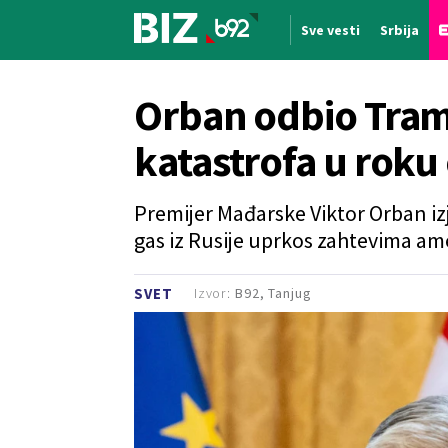
Sve vesti
Srbija
Nova vest
Orban odbio Tramp
katastrofa u roku
Premijer Mađarske Viktor Orban izj
gas iz Rusije uprkos zahtevima a
Izvor:
B92, Tanjug
SVET