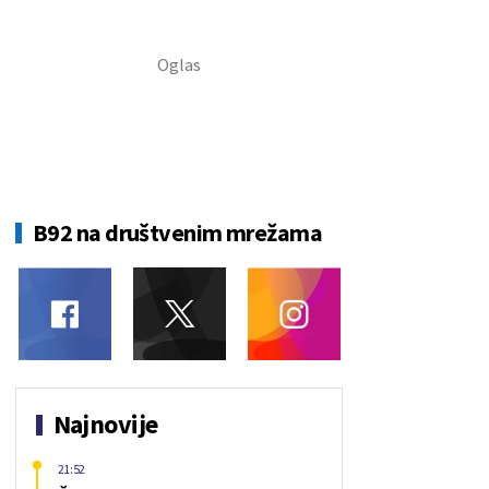
B92 na društvenim mrežama
Najnovije
21:52