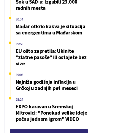
Šok u SAD-u: Izgubili 23.000
radnih mesta
20:34
Mađar otkrio kakva je situacija
sa energentima u Mađarskom
19:58
EU ošto zapretila: Ukinite
"zlatne pasoše" ili ostajete bez
vize
19:05
Najniža godišnja inflacija u
Grčkoj u zadnjih pet meseci
18:24
EXPO karavan u Sremskoj
Mitrovici: "Ponekad velike ideje
počnu jednom igrom" VIDEO