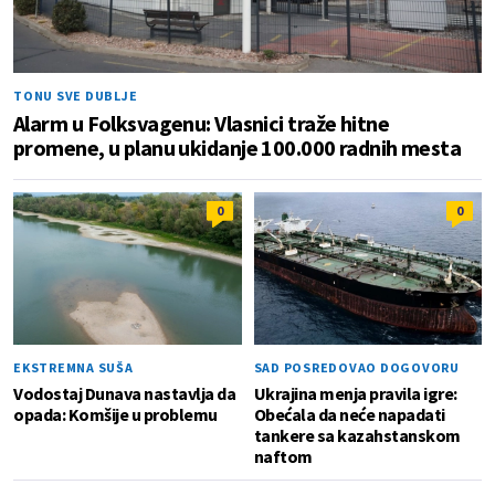
TONU SVE DUBLJE
Alarm u Folksvagenu: Vlasnici traže hitne
promene, u planu ukidanje 100.000 radnih mesta
0
0
EKSTREMNA SUŠA
SAD POSREDOVAO DOGOVORU
Vodostaj Dunava nastavlja da
Ukrajina menja pravila igre:
opada: Komšije u problemu
Obećala da neće napadati
tankere sa kazahstanskom
naftom