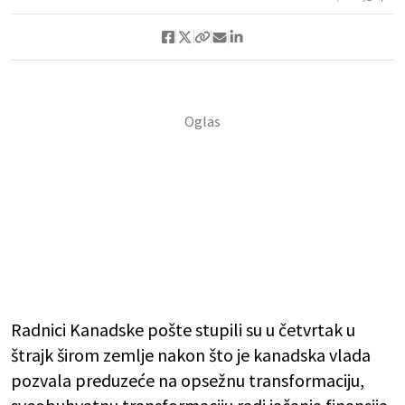
Radnici Kanadske pošte stupili su u četvrtak u
štrajk širom zemlje nakon što je kanadska vlada
pozvala preduzeće na opsežnu transformaciju,