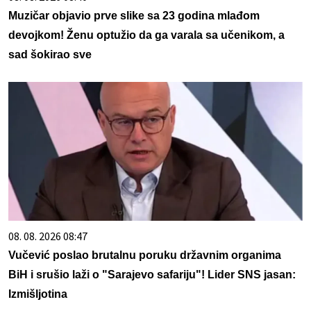
Muzičar objavio prve slike sa 23 godina mlađom
devojkom! Ženu optužio da ga varala sa učenikom, a
sad šokirao sve
08. 08. 2026 08:47
Vučević poslao brutalnu poruku državnim organima
BiH i srušio laži o "Sarajevo safariju"! Lider SNS jasan:
Izmišljotina