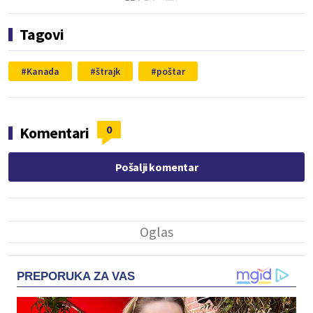
Tagovi
Kanada
štrajk
poštar
0
Komentari
Pošalji komentar
PREPORUKA ZA VAS