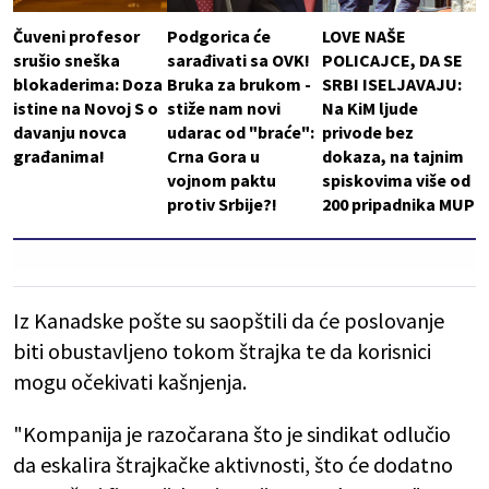
Čuveni profesor
Podgorica će
LOVE NAŠE
srušio sneška
sarađivati sa OVK!
POLICAJCE, DA SE
blokaderima: Doza
Bruka za brukom -
SRBI ISELJAVAJU:
istine na Novoj S o
stiže nam novi
Na KiM ljude
davanju novca
udarac od "braće":
privode bez
građanima!
Crna Gora u
dokaza, na tajnim
vojnom paktu
spiskovima više od
protiv Srbije?!
200 pripadnika MUP
Iz Kanadske pošte su saopštili da će poslovanje
biti obustavljeno tokom štrajka te da korisnici
mogu očekivati kašnjenja.
"Kompanija je razočarana što je sindikat odlučio
da eskalira štrajkačke aktivnosti, što će dodatno