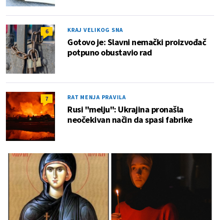
KRAJ VELIKOG SNA
6
Gotovo je: Slavni nemački proizvođač
potpuno obustavio rad
RAT MENJA PRAVILA
7
Rusi "melju": Ukrajina pronašla
neočekivan način da spasi fabrike