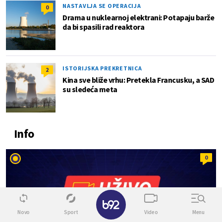
NASTAVLJA SE OPERACIJA
0
Drama u nuklearnoj elektrani: Potapaju barže
da bi spasili rad reaktora
ISTORIJSKA PREKRETNICA
2
Kina sve bliže vrhu: Pretekla Francusku, a SAD
su sledeća meta
Info
0
✕
Novo
Sport
Video
Menu