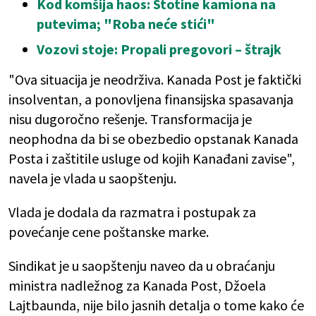
Kod komšija haos: Stotine kamiona na
putevima; "Roba neće stići"
Vozovi stoje: Propali pregovori – štrajk
"Ova situacija je neodrživa. Kanada Post je faktički
insolventan, a ponovljena finansijska spasavanja
nisu dugoročno rešenje. Transformacija je
neophodna da bi se obezbedio opstanak Kanada
Posta i zaštitile usluge od kojih Kanađani zavise",
navela je vlada u saopštenju.
Vlada je dodala da razmatra i postupak za
povećanje cene poštanske marke.
Sindikat je u saopštenju naveo da u obraćanju
ministra nadležnog za Kanada Post, Džoela
Lajtbaunda, nije bilo jasnih detalja o tome kako će