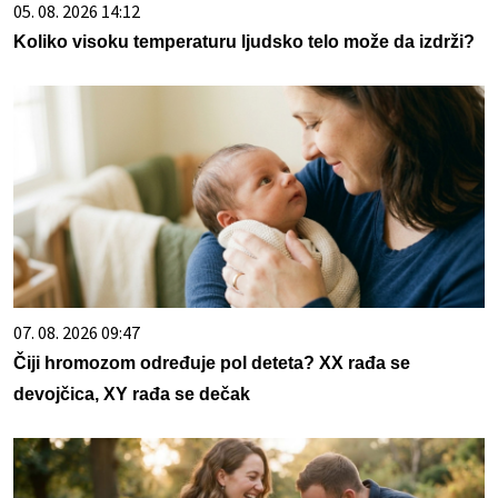
05. 08. 2026 14:12
Koliko visoku temperaturu ljudsko telo može da izdrži?
07. 08. 2026 09:47
Čiji hromozom određuje pol deteta? XX rađa se
devojčica, XY rađa se dečak