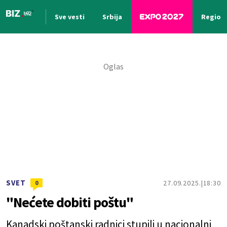
Sve vesti
Srbija
Region
Nova vest
SVET
27.09.2025.
18:30
0
"Nećete dobiti poštu"
Kanadski poštanski radnici stupili u nacionalni