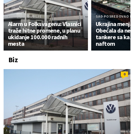
TONU SVE DUBLJE
SAD POSREDOVAO 
Alarm u Folksvagenu: Vlasnici
Ukrajina menja 
traže hitne promene, u planu
Obećala da neć
ukidanje 100.000 radnih
tankere sa ka
mesta
naftom
Biz
0