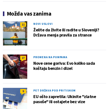
Možda vas zanima
NOVI USLOVI
11
Želite da živite ili radite u Sloveniji?
Država menja pravila za strance
PROMENA NA PUMPAMA
27
Nove cene goriva: Evo koliko sada
koštaju benzin i dizel
PET DRŽAVA POD PRITISKOM
9
EU ošto zapretila: Ukinite "zlatne
pasoše" ili ostajete bez vize