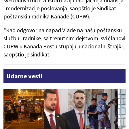
sveobuhvatnu transformaciju radi jačanja finansija
i modernizacije poslovanja, saopštio je Sindikat
poštanskih radnika Kanade (CUPW).
"Kao odgovor na napad Vlade na našu poštansku
službu i radnike, sa trenutnim dejstvom, svi članovi
CUPW u Kanada Postu stupaju u nacionalni štrajk",
saopštio je sindikat.
Udarne vesti