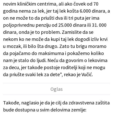
novim kliničkim centrima, ali ako čovek od 70
godina nema za lek, jer taj lek košta 6.000 dinara, a
on ne može to da priušti dva ili tri puta jer ima
poljoprivrednu penziju od 25.000 dinara ili 31. 000
dinara, onda je to problem. Zamislite da se
nekom ko ne može da kupi taj lek dogodi izliv krvi
u mozak, ili bilo šta drugo. Zato tu brigu moramo
da pojačamo do maksimuma i pokažemo koliko
nam je stalo do ljudi. Neću da govorim o lekovima
za decu, jer takođe postoje roditelji koji ne mogu
da priušte svaki lek za dete", rekao je Vučić.
Takođe, naglasio je da je cilj da zdravstvena zaštita
bude dostupna u svim delovima zemlje: