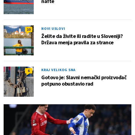
nafte
NOVI USLOVI
10
Želite da živite ili radite u Sloveniji?
Država menja pravila za strance
KRAJ VELIKOG SNA
6
Gotovo je: Slavni nemački proizvođač
potpuno obustavio rad