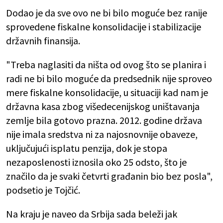
Dodao je da sve ovo ne bi bilo moguće bez ranije
sprovedene fiskalne konsolidacije i stabilizacije
državnih finansija.
"Treba naglasiti da ništa od ovog što se planira i
radi ne bi bilo moguće da predsednik nije sproveo
mere fiskalne konsolidacije, u situaciji kad nam je
državna kasa zbog višedecenijskog uništavanja
zemlje bila gotovo prazna. 2012. godine država
nije imala sredstva ni za najosnovnije obaveze,
uključujući isplatu penzija, dok je stopa
nezaposlenosti iznosila oko 25 odsto, što je
značilo da je svaki četvrti građanin bio bez posla",
podsetio je Tojčić.
Na kraju je naveo da Srbija sada beleži jak