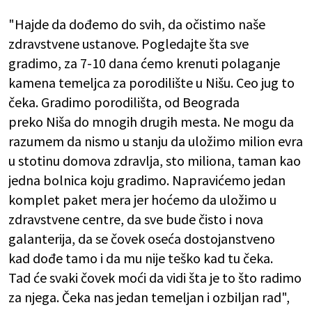
"Hajde da dođemo do svih, da očistimo naše
zdravstvene ustanove. Pogledajte šta sve
gradimo, za 7-10 dana ćemo krenuti polaganje
kamena temeljca za porodilište u Nišu. Ceo jug to
čeka. Gradimo porodilišta, od Beograda
preko Niša do mnogih drugih mesta. Ne mogu da
razumem da nismo u stanju da uložimo milion evra
u stotinu domova zdravlja, sto miliona, taman kao
jedna bolnica koju gradimo. Napravićemo jedan
komplet paket mera jer hoćemo da uložimo u
zdravstvene centre, da sve bude čisto i nova
galanterija, da se čovek oseća dostojanstveno
kad dođe tamo i da mu nije teško kad tu čeka.
Tad će svaki čovek moći da vidi šta je to što radimo
za njega. Čeka nas jedan temeljan i ozbiljan rad",