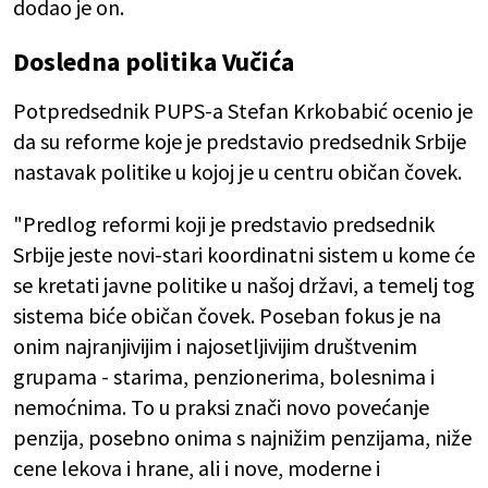
dodao je on.
Dosledna politika Vučića
Potpredsednik PUPS-a Stefan Krkobabić ocenio je
da su reforme koje je predstavio predsednik Srbije
nastavak politike u kojoj je u centru običan čovek.
"Predlog reformi koji je predstavio predsednik
Srbije jeste novi-stari koordinatni sistem u kome će
se kretati javne politike u našoj državi, a temelj tog
sistema biće običan čovek. Poseban fokus je na
onim najranjivijim i najosetljivijim društvenim
grupama - starima, penzionerima, bolesnima i
nemoćnima. To u praksi znači novo povećanje
penzija, posebno onima s najnižim penzijama, niže
cene lekova i hrane, ali i nove, moderne i