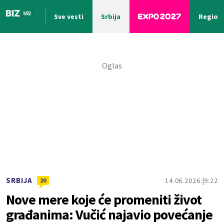
Sve vesti
Srbija
Region
Nova vest
SRBIJA
14.06.2026.
9:22
20
Nove mere koje će promeniti život
građanima: Vučić najavio povećanje