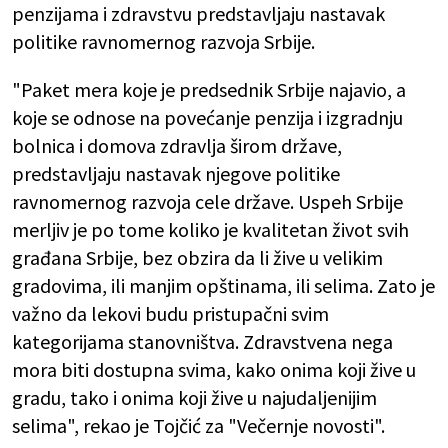
penzijama i zdravstvu predstavljaju nastavak
politike ravnomernog razvoja Srbije.
"Paket mera koje je predsednik Srbije najavio, a
koje se odnose na povećanje penzija i izgradnju
bolnica i domova zdravlja širom države,
predstavljaju nastavak njegove politike
ravnomernog razvoja cele države. Uspeh Srbije
merljiv je po tome koliko je kvalitetan život svih
građana Srbije, bez obzira da li žive u velikim
gradovima, ili manjim opštinama, ili selima. Zato je
važno da lekovi budu pristupačni svim
kategorijama stanovništva. Zdravstvena nega
mora biti dostupna svima, kako onima koji žive u
gradu, tako i onima koji žive u najudaljenijim
selima", rekao je Tojčić za "Večernje novosti".