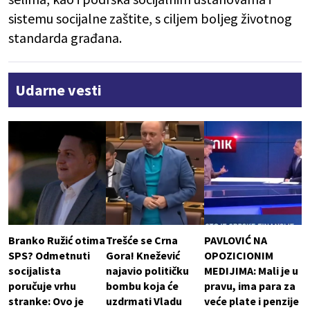
sistemu socijalne zaštite, s ciljem boljeg životnog
standarda građana.
Udarne vesti
Branko Ružić otima
Trešće se Crna
PAVLOVIĆ NA
SPS? Odmetnuti
Gora! Knežević
OPOZICIONIM
socijalista
najavio političku
MEDIJIMA: Mali je u
poručuje vrhu
bombu koja će
pravu, ima para za
stranke: Ovo je
uzdrmati Vladu
veće plate i penzije