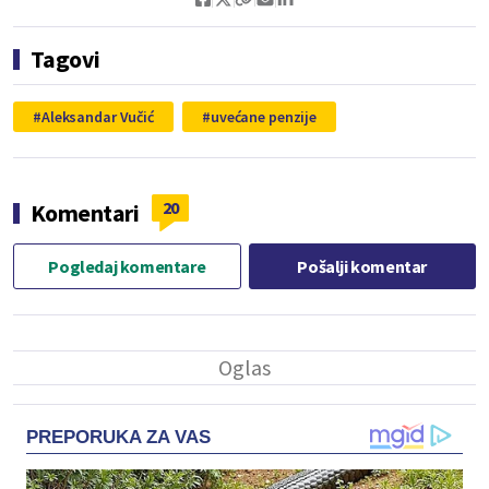
Tagovi
Aleksandar Vučić
uvećane penzije
20
Komentari
Pogledaj komentare
Pošalji komentar
PREPORUKA ZA VAS