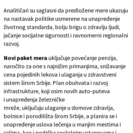
Analitičari su saglasni da predložene mere ukazuju
na nastavak politike usmerene na unapređenje
životnog standarda, bolju brigu o zdravlju ljudi,
jačanje socijalne sigurnosti i ravnomerni regionalni
razvoj.
Novi paket mera
uključuje povećanje penzija,
naročito za one s najnižim primanjima, snižavanje
cena pojedinih lekova i ulaganja u zdravstveni
sistem širom Srbije. Plan obuhvata i razvoj
infrastrukture, koji osim novih auto-puteva
i unapređenja železničke
mreže, uključuju ulaganje u domove zdravlja,
bolnice i porodilišta širom Srbije, a planira se i
unapređenje uslova lečenja u manjim mestima i
selima, kao i podrška socijalnim ustanovama i