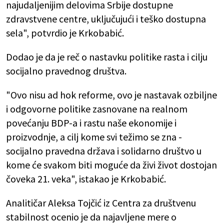
najudaljenijim delovima Srbije dostupne
zdravstvene centre, uključujući i teško dostupna
sela", potvrdio je Krkobabić.
Dodao je da je reč o nastavku politike rasta i cilju
socijalno pravednog društva.
"Ovo nisu ad hok reforme, ovo je nastavak ozbiljne
i odgovorne politike zasnovane na realnom
povećanju BDP-a i rastu naše ekonomije i
proizvodnje, a cilj kome svi težimo se zna -
socijalno pravedna država i solidarno društvo u
kome će svakom biti moguće da živi život dostojan
čoveka 21. veka", istakao je Krkobabić.
Analitičar Aleksa Tojčić iz Centra za društvenu
stabilnost ocenio je da najavljene mere o