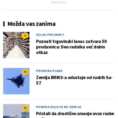
Brainberries
Možda vas zanima
VELIKI PREOKRET
0
Poznati trgovinski lanac zatvara 50
prodavnica: Deo radnika već dobio
otkaz
PROMENA PLANA
32
Zemlja BRIKS-a odustaje od ruskih Su-
57
PONUDA KOJA SE NE ODBIJA
12
Pristali da drastično smanje uvoz ruske