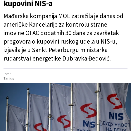
kupovini NIS-a
Mađarska kompanija MOL zatražila je danas od
američke Kancelarije za kontrolu strane
imovine OFAC dodatnih 30 dana za završetak
pregovora o kupovini ruskog udela u NIS-u,
izjavila je u Sankt Peterburgu ministarka
rudarstva i energetike Dubravka Đedović.
Izvor:
Tanjug