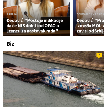
SRBIJA
"ČUVAMO INTERESE 
Đedović: "Postoje indikacije
Đedović: "Pra
da će NIS dobiti od OFAC-a
između MOL-a i
licencu za nastavak rada"
zavisi od Srbije
Biz
0