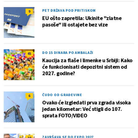
PET DRŽAVA POD PRITISKOM
9
EU ošto zapretila: Ukinite "zlatne
pasoše" ili ostajete bez vize
DO 15 DINARA PO AMBALAŽI
45
Kaucija za flaše i limenke u Srbiji: Kako
će funkcionisati depozitni sistem od
2027. godine?
ČUDO OD GRAĐEVINE
6
Ovako će izgledati prva zgrada visoka
jedan kilometar: Već stigli do 107.
sprata FOTO/VIDEO
ZAVRŠAVA SE DO EXPO 2027
19