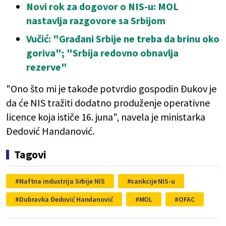
Novi rok za dogovor o NIS-u: MOL
nastavlja razgovore sa Srbijom
Vučić: "Građani Srbije ne treba da brinu oko
goriva"; "Srbija redovno obnavlja
rezerve"
"Ono što mi je takođe potvrdio gospodin Đukov je
da će NIS tražiti dodatno produženje operativne
licence koja ističe 16. juna", navela je ministarka
Đedović Handanović.
Tagovi
Naftna industrija Srbije NIS
sankcije NIS-u
Dubravka Đedović Handanović
MOL
OFAC