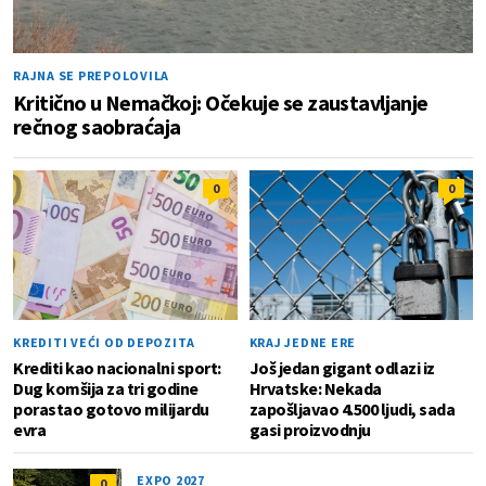
RAJNA SE PREPOLOVILA
Kritično u Nemačkoj: Očekuje se zaustavljanje
rečnog saobraćaja
0
0
KREDITI VEĆI OD DEPOZITA
KRAJ JEDNE ERE
Krediti kao nacionalni sport:
Još jedan gigant odlazi iz
Dug komšija za tri godine
Hrvatske: Nekada
porastao gotovo milijardu
zapošljavao 4.500 ljudi, sada
evra
gasi proizvodnju
EXPO 2027
0