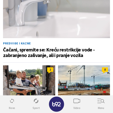
PREDVIĐE I KAZNE
Čačani, spremite se: Kreću restrikcije vode -
zabranjeno zalivanje, ali i pranje vozila
2
8
✕
DRUŠTVO
3 LAMELE I 280 STANOVA
Novo
Sport
Video
Menu
Ostali su bez ičega: Porodici
Na mestu nekadašnje fabrike