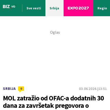
Sve vesti
Srbija
Region
Nova vest
SRBIJA
03.06.2026.
13:51
0
MOL zatražio od OFAC-a dodatnih 30
dana za završetak pregovora o