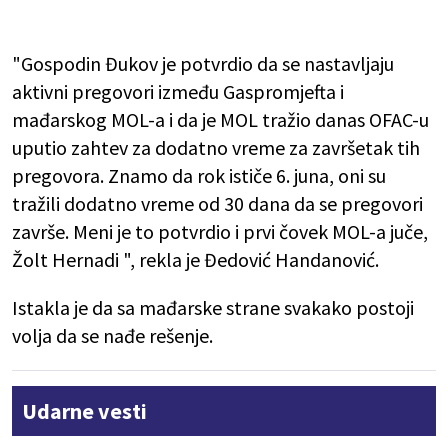
"Gospodin Đukov je potvrdio da se nastavljaju
aktivni pregovori između Gaspromjefta i
mađarskog MOL-a i da je MOL tražio danas OFAC-u
uputio zahtev za dodatno vreme za završetak tih
pregovora. Znamo da rok ističe 6. juna, oni su
tražili dodatno vreme od 30 dana da se pregovori
završe. Meni je to potvrdio i prvi čovek MOL-a juče,
Žolt Hernadi ", rekla je Đedović Handanović.
Istakla je da sa mađarske strane svakako postoji
volja da se nađe rešenje.
Udarne vesti