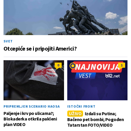
SVET
Otcepiće se i pripojiti Americi?
0
1
PRIPREMLJEN SCENARIO HAOSA
ISTOČNI FRONT
Paljenje i krv po ulicama?;
UŽIVO
Izdali su Putina;
Blokaderka otkrila pakleni
Bačeno pet bombi; Pogođen
plan VIDEO
Tatarstan FOTO/VIDEO