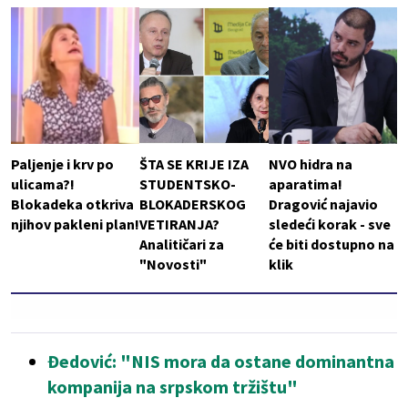
Paljenje i krv po
ŠTA SE KRIJE IZA
NVO hidra na
ulicama?!
STUDENTSKO-
aparatima!
Blokadeka otkriva
BLOKADERSKOG
Dragović najavio
njihov pakleni plan!
VETIRANJA?
sledeći korak - sve
Analitičari za
će biti dostupno na
"Novosti"
klik
Đedović: "NIS mora da ostane dominantna
kompanija na srpskom tržištu"