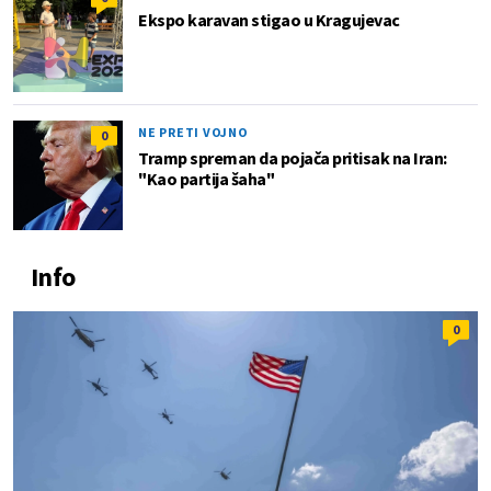
Ekspo karavan stigao u Kragujevac
NE PRETI VOJNO
0
Tramp spreman da pojača pritisak na Iran:
"Kao partija šaha"
Info
0