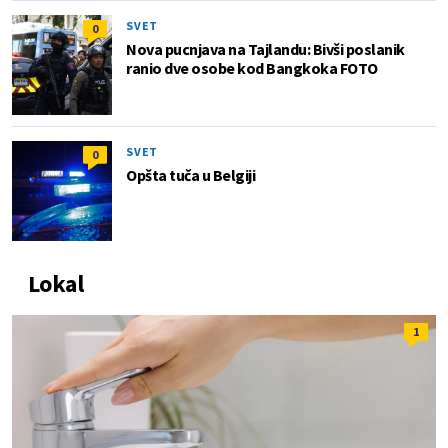
SVET
0
Nova pucnjava na Tajlandu: Bivši poslanik
ranio dve osobe kod Bangkoka FOTO
SVET
0
Opšta tuča u Belgiji
Lokal
1