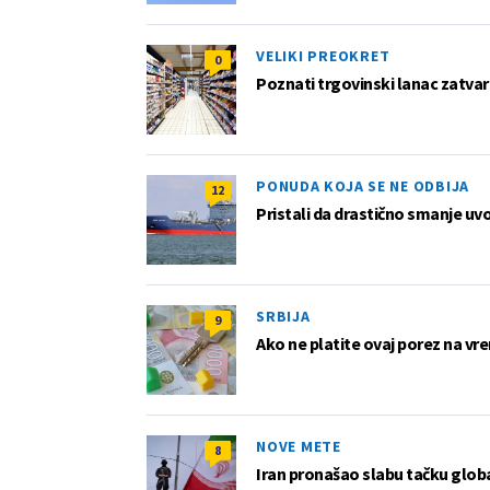
VELIKI PREOKRET
0
Poznati trgovinski lanac zatvar
PONUDA KOJA SE NE ODBIJA
12
Pristali da drastično smanje uv
SRBIJA
9
Ako ne platite ovaj porez na vre
NOVE METE
8
Iran pronašao slabu tačku globa