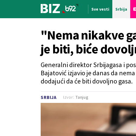
Sve vesti
Srbija
Nova vest
"Nema nikakve gasn
je biti, biće dovol
Generalni direktor Srbijagasa i pos
Bajatović izjavio je danas da nema n
dodajući da će biti dovoljno gasa.
Izvor:
Tanjug
SRBIJA