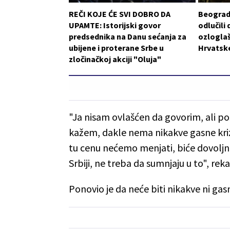
REČI KOJE ĆE SVI DOBRO DA
Beograd 
UPAMTE: Istorijski govor
odlučili 
predsednika na Danu sećanja za
ozlogla
ubijene i proterane Srbe u
Hrvatske
zločinačkoj akciji "Oluja"
"Ja nisam ovlašćen da govorim, ali p
kažem, dakle nema nikakve gasne krize,
tu cenu nećemo menjati, biće dovoljno g
Srbiji, ne treba da sumnjaju u to", reka
Ponovio je da neće biti nikakve ni gasne