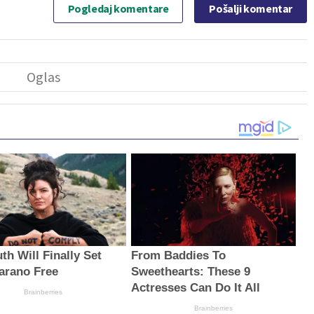
Pogledaj komentare
Pošalji komentar
th Will Finally Set
From Baddies To
arano Free
Sweethearts: These 9
Actresses Can Do It All
Brainberries
Brainberries