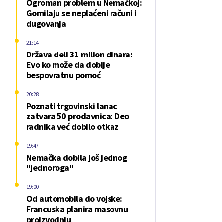
Ogroman problem u Nemačkoj:
Gomilaju se neplaćeni računi i
dugovanja
21:14
Država deli 31 milion dinara:
Evo ko može da dobije
bespovratnu pomoć
20:28
Poznati trgovinski lanac
zatvara 50 prodavnica: Deo
radnika već dobilo otkaz
19:47
Nemačka dobila još jednog
"jednoroga"
19:00
Od automobila do vojske:
Francuska planira masovnu
proizvodnju