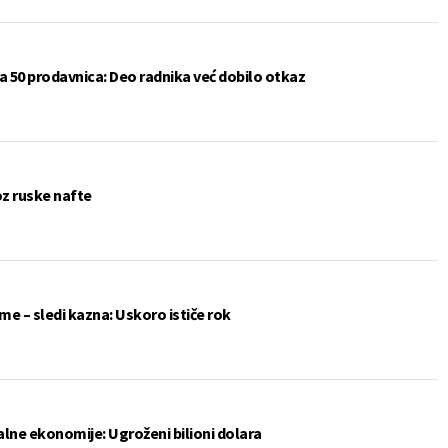
a 50 prodavnica: Deo radnika već dobilo otkaz
oz ruske nafte
me – sledi kazna: Uskoro ističe rok
lne ekonomije: Ugroženi bilioni dolara