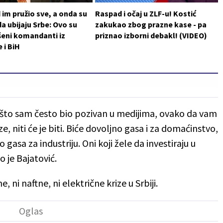
im pružio sve, a onda su
Raspad i očaj u ZLF-u! Kostić
da ubijaju Srbe: Ovo su
zakukao zbog prazne kase - pa
šeni komandanti iz
priznao izborni debakl! (VIDEO)
 i BiH
ošto sam često bio pozivan u medijima, ovako da vam
 niti će je biti. Biće dovoljno gasa i za domaćinstvo,
asa za industriju. Oni koji žele da investiraju u
o je Bajatović.
, ni naftne, ni električne krize u Srbiji.