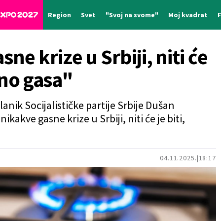
Region
Svet
"Svoj na svome"
Moj kvadrat
e krize u Srbiji, niti će
jno gasa"
lanik Socijalističke partije Srbije Dušan
ikakve gasne krize u Srbiji, niti će je biti,
04.11.2025.
18:17