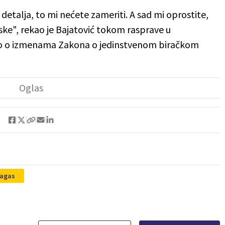
detalja, to mi nećete zameriti. A sad mi oprostite,
ske", rekao je Bajatović tokom rasprave u
o o izmenama Zakona o jedinstvenom biračkom
jagas