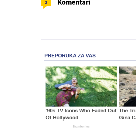
Komentari
2
PREPORUKA ZA VAS
’90s TV Icons Who Faded Out
The Tru
Of Hollywood
Gina C
Brainberries