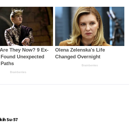
Are They Now? 9 Ex-
Olena Zelenska's Life
 Found Unexpected
Changed Overnight
 Paths
Brainberries
Brainberries
kih Su-57