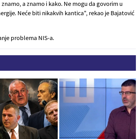
sad znamo, a znamo i kako. Ne mogu da govorim u
nergije. Neće biti nikakvih kantica", rekao je Bajatović
avanje problema NIS-a.