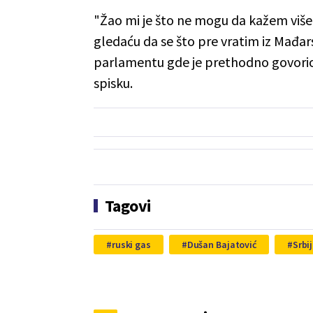
"Žao mi je što ne mogu da kažem više 
gledaću da se što pre vratim iz Mađar
parlamentu gde je prethodno govori
spisku.
Tagovi
ruski gas
Dušan Bajatović
Srbi