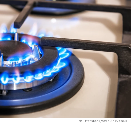
shutterstock,Vova Shevchuk