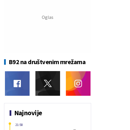
B92 na društvenim mrežama
Najnovije
21:58