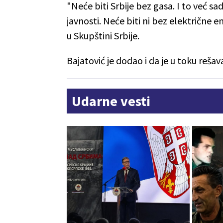
"Neće biti Srbije bez gasa. I to već 
javnosti. Neće biti ni bez električne e
u Skupštini Srbije.
Bajatović je dodao i da je u toku reš
Udarne vesti