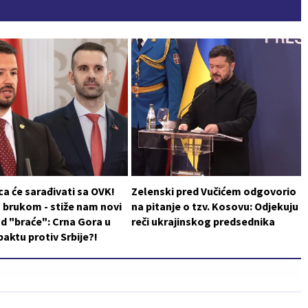
a će sarađivati sa OVK!
Zelenski pred Vučićem odgovorio
 brukom - stiže nam novi
na pitanje o tzv. Kosovu: Odjekuju
d "braće": Crna Gora u
reči ukrajinskog predsednika
aktu protiv Srbije?!