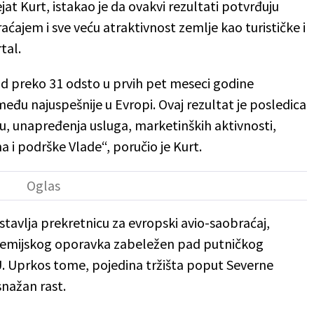
at Kurt, istakao je da ovakvi rezultati potvrđuju
ćajem i sve veću atraktivnost zemlje kao turističke i
tal.
d preko 31 odsto u prvih pet meseci godine
u najuspešnije u Evropi. Ovaj rezultat je posledica
ru, unapređenja usluga, marketinških aktivnosti,
 i podrške Vlade“, poručio je Kurt.
stavlja prekretnicu za evropski avio-saobraćaj,
demijskog oporavka zabeležen pad putničkog
. Uprkos tome, pojedina tržišta poput Severne
snažan rast.