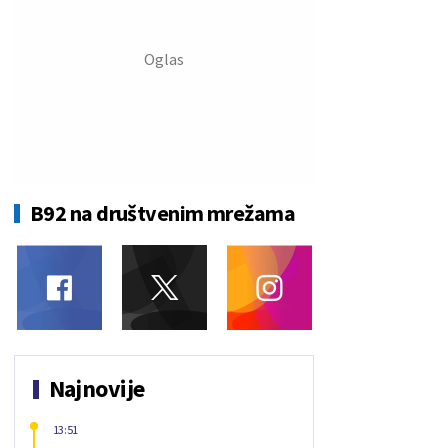
B92 na društvenim mrežama
Najnovije
13:51