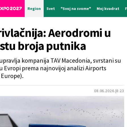
Region
Svet
"Svoj na svome"
Moj kvadrat
ivlačnija: Aerodromi u
stu broja putnika
 upravlja kompanija TAV Macedonia, svrstani su
Evropi prema najnovijoj analizi Airports
 Europe).
08.06.2026.
8:23