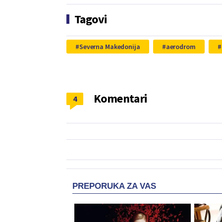
Tagovi
Severna Makedonija
aerodrom
Komentari
4
PREPORUKA ZA VAS