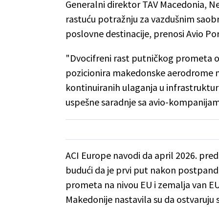
Generalni direktor TAV Macedonia, Nej
rastuću potražnju za vazdušnim saobra
poslovne destinacije, prenosi Avio Por
"Dvocifreni rast putničkog prometa o
pozicionira makedonske aerodrome međ
kontinuiranih ulaganja u infrastruktu
uspešne saradnje sa avio-kompanijama
ACI Europe navodi da april 2026. pred
budući da je prvi put nakon postpan
prometa na nivou EU i zemalja van EU
Makedonije nastavila su da ostvaruju 