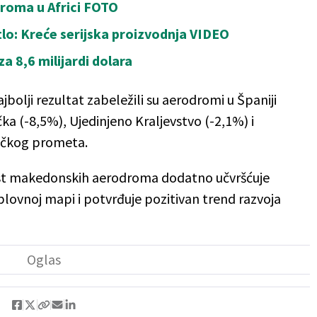
roma u Africi FOTO
lo: Kreće serijska proizvodnja VIDEO
a 8,6 milijardi dolara
bolji rezultat zabeležili su aerodromi u Španiji
čka (-8,5%), Ujedinjeno Kraljevstvo (-2,1%) i
ničkog prometa.
rast makedonskih aerodroma dodatno učvršćuje
lovnoj mapi i potvrđuje pozitivan trend razvoja