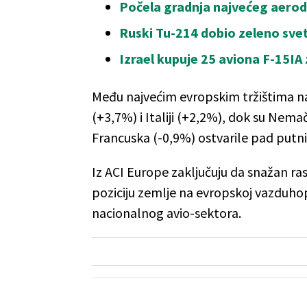
Počela gradnja najvećeg aerod
Ruski Tu-214 dobio zeleno svet
Izrael kupuje 25 aviona F-15IA z
Među najvećim evropskim tržištima naj
(+3,7%) i Italiji (+2,2%), dok su Nema
Francuska (-0,9%) ostvarile pad put
Iz ACI Europe zaključuju da snažan 
poziciju zemlje na evropskoj vazduhop
nacionalnog avio-sektora.