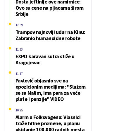
Dosta jeftinije ove namirnice:
Ovo su cene na pijacama širom
Srbije
12:59
Trampov najnoviji udar na Kinu:
Zabranio humanoidne robote
11:33
EXPO karavan sutra stiže u
Kragujevac
11:17
Pavlović objasnio sve na
opozicionim medijima: "Slažem
se sa Malim, ima para za veće
plate i penzije" VIDEO
10:25
Alarm u Folksvagenu: Vlasnici
traže hitne promene, u planu
ukidanje 100.000 radnih mesta