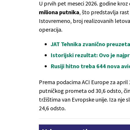
U prvih pet meseci 2026. godine kr
miliona putnika
, što predstavlja ras
Istovremeno, broj realizovanih letova 
operacija.
JAT Tehnika zvanično preuzeta:
Istorijski rezultat: Ovo je naj
Rusiji hitno treba 644 nova av
Prema podacima ACI Europe za april 2
putničkog prometa od 30,6 odsto, č
tržištima van Evropske unije. Iza nje 
24,6 odsto.