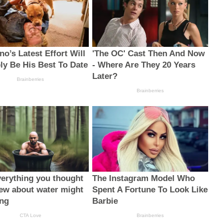
no’s Latest Effort Will
'The OC' Cast Then And Now
ly Be His Best To Date
- Where Are They 20 Years
Later?
Brainberries
Brainberries
erything you thought
The Instagram Model Who
ew about water might
Spent A Fortune To Look Like
ng
Barbie
CTA Love
Brainberries