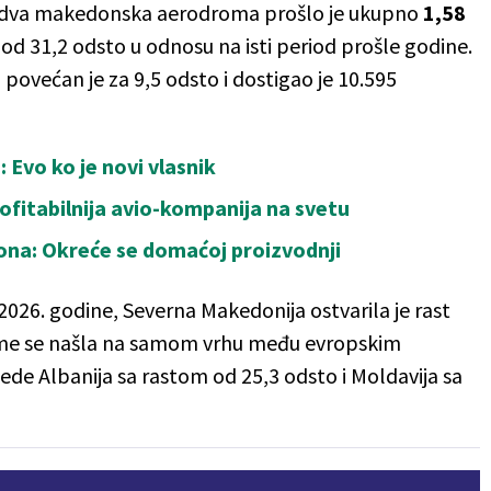
oz dva makedonska aerodroma prošlo je ukupno
1,58
t od 31,2 odsto u odnosu na isti period prošle godine.
povećan je za 9,5 odsto i dostigao je 10.595
 Evo ko je novi vlasnik
profitabilnija avio-kompanija na svetu
iona: Okreće se domaćoj proizvodnji
026. godine, Severna Makedonija ostvarila je rast
ime se našla na samom vrhu među evropskim
slede Albanija sa rastom od 25,3 odsto i Moldavija sa