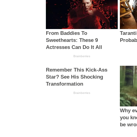
From Baddies To
Taranti
Sweethearts: These 9
Probab
Actresses Can Do It All
Brainberries
Remember This Kick-Ass
Star? See His Shocking
Transformation
Brainberries
Why ev
you kn
be wro