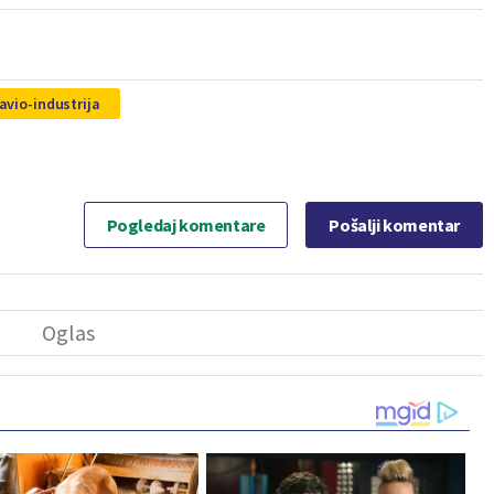
avio-industrija
Pogledaj komentare
Pošalji komentar