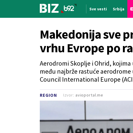
Sve vesti
Srbija
Nova vest
Makedonija sve pr
vrhu Evrope po ra
Aerodromi Skoplje i Ohrid, kojima
među najbrže rastuće aerodrome u 
Council International Europe (ACI
Izvor:
avioportal.me
REGION