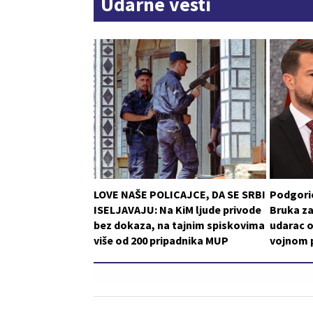
Udarne vesti
LOVE NAŠE POLICAJCE, DA SE SRBI
Podgoric
ISELJAVAJU: Na KiM ljude privode
Bruka za
bez dokaza, na tajnim spiskovima
udarac o
više od 200 pripadnika MUP
vojnom p