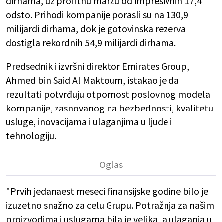
dirhama, uz profitnu maržu od impresivnih 17,4
odsto. Prihodi kompanije porasli su na 130,9
milijardi dirhama, dok je gotovinska rezerva
dostigla rekordnih 54,9 milijardi dirhama.
Predsednik i izvršni direktor Emirates Group,
Ahmed bin Said Al Maktoum, istakao je da
rezultati potvrđuju otpornost poslovnog modela
kompanije, zasnovanog na bezbednosti, kvalitetu
usluge, inovacijama i ulaganjima u ljude i
tehnologiju.
"Prvih jedanaest meseci finansijske godine bilo je
izuzetno snažno za celu Grupu. Potražnja za našim
proizvodima i uslugama bila je velika, a ulaganja u