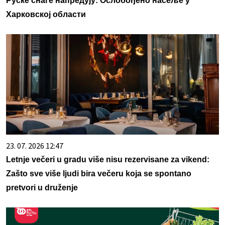
Руске снаге напредују: Ослобођено насеље у
Харковској области
23. 07. 2026 12:47
Letnje večeri u gradu više nisu rezervisane za vikend:
Zašto sve više ljudi bira večeru koja se spontano
pretvori u druženje