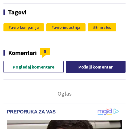
Tagovi
avio-kompanija
avio-industrija
Emirates
5
Komentari
Pogledaj komentare
Pošalji komentar
PREPORUKA ZA VAS