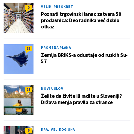
VELIKI PREOKRET
0
Poznati trgovinski lanac zatvara 50
prodavnica: Deo radnika već dobio
otkaz
PROMENA PLANA
33
Zemlja BRIKS-a odustaje od ruskih Su-
57
NOVI USLOVI
11
Želite da živite ili radite u Sloveniji?
Država menja pravila za strance
KRAJ VELIKOG SNA
6