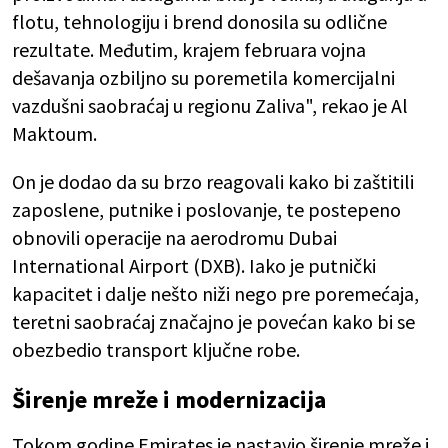
flotu, tehnologiju i brend donosila su odlične
rezultate. Međutim, krajem februara vojna
dešavanja ozbiljno su poremetila komercijalni
vazdušni saobraćaj u regionu Zaliva", rekao je Al
Maktoum.
On je dodao da su brzo reagovali kako bi zaštitili
zaposlene, putnike i poslovanje, te postepeno
obnovili operacije na aerodromu Dubai
International Airport (DXB). Iako je putnički
kapacitet i dalje nešto niži nego pre poremećaja,
teretni saobraćaj značajno je povećan kako bi se
obezbedio transport ključne robe.
Širenje mreže i modernizacija
Tokom godine Emirates je nastavio širenje mreže i