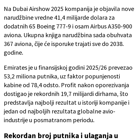
Na Dubai Airshow 2025 kompanija je objavila nove
narudžbine vredne 41,4 milijarde dolara za
dodatnih 65 Boeing 777-9 i osam Airbus A350-900
aviona. Ukupna knjiga narudžbina sada obuhvata
367 aviona, čije će isporuke trajati sve do 2038.
godine.
Emirates je u finansijskoj godini 2025/26 prevezao
53,2 miliona putnika, uz faktor popunjenosti
kabine od 78,4 odsto. Profit nakon oporezivanja
dostigao je rekordnih 19,7 milijardi dirhama, što
predstavlja najbolji rezultat u istoriji kompanije i
jedan od najboljih rezultata globalne avio-
industrije u posmatranom periodu.
Rekordan broj putnika i ulaganja u