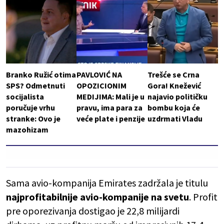
Branko Ružić otima
PAVLOVIĆ NA
Trešće se Crna
SPS? Odmetnuti
OPOZICIONIM
Gora! Knežević
socijalista
MEDIJIMA: Mali je u
najavio političku
poručuje vrhu
pravu, ima para za
bombu koja će
stranke: Ovo je
veće plate i penzije
uzdrmati Vladu
mazohizam
Sama avio-kompanija Emirates zadržala je titulu
najprofitabilnije avio-kompanije na svetu
. Profit
pre oporezivanja dostigao je 22,8 milijardi