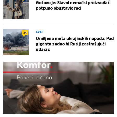
Gotovo je: Slavni nemački proizvođač
potpuno obustavio rad
SVET
24
Omiljena meta ukrajinskih napada: Pad
giganta zadao bi Rusiji zastrašujući
udarac