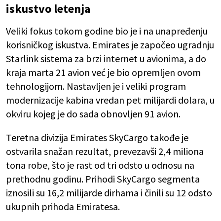
iskustvo letenja
Veliki fokus tokom godine bio je i na unapređenju
korisničkog iskustva. Emirates je započeo ugradnju
Starlink sistema za brzi internet u avionima, a do
kraja marta 21 avion već je bio opremljen ovom
tehnologijom. Nastavljen je i veliki program
modernizacije kabina vredan pet milijardi dolara, u
okviru kojeg je do sada obnovljen 91 avion.
Teretna divizija Emirates SkyCargo takođe je
ostvarila snažan rezultat, prevezavši 2,4 miliona
tona robe, što je rast od tri odsto u odnosu na
prethodnu godinu. Prihodi SkyCargo segmenta
iznosili su 16,2 milijarde dirhama i činili su 12 odsto
ukupnih prihoda Emiratesa.