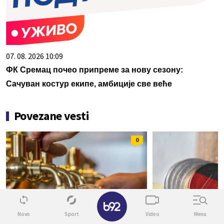
07. 08. 2026 10:09
ФК Сремац почео припреме за нову сезону:
Сачуван костур екипе, амбиције све веће
Povezane vesti
0
✕
Novo
Sport
Video
Menu