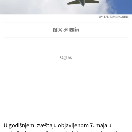
EPA-EFE/TOMS KALNINS
U godišnjem izveštaju objavljenom 7. maja u