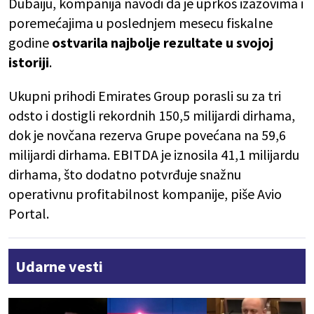
Dubaiju, kompanija navodi da je uprkos izazovima i
poremećajima u poslednjem mesecu fiskalne
godine
ostvarila najbolje rezultate u svojoj
istoriji
.
Ukupni prihodi Emirates Group porasli su za tri
odsto i dostigli rekordnih 150,5 milijardi dirhama,
dok je novčana rezerva Grupe povećana na 59,6
milijardi dirhama. EBITDA je iznosila 41,1 milijardu
dirhama, što dodatno potvrđuje snažnu
operativnu profitabilnost kompanije, piše Avio
Portal.
Udarne vesti