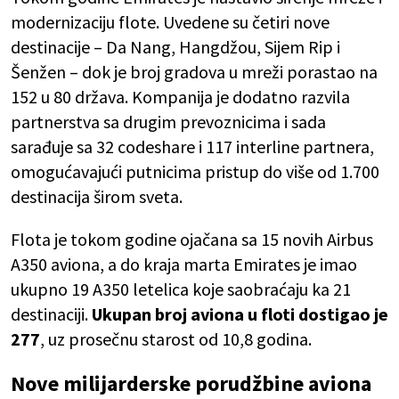
modernizaciju flote. Uvedene su četiri nove
destinacije – Da Nang, Hangdžou, Sijem Rip i
Šenžen – dok je broj gradova u mreži porastao na
152 u 80 država. Kompanija je dodatno razvila
partnerstva sa drugim prevoznicima i sada
sarađuje sa 32 codeshare i 117 interline partnera,
omogućavajući putnicima pristup do više od 1.700
destinacija širom sveta.
Flota je tokom godine ojačana sa 15 novih Airbus
A350 aviona, a do kraja marta Emirates je imao
ukupno 19 A350 letelica koje saobraćaju ka 21
destinaciji.
Ukupan broj aviona u floti dostigao je
277
, uz prosečnu starost od 10,8 godina.
Nove milijarderske porudžbine aviona