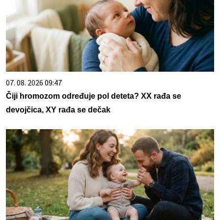
07. 08. 2026 09:47
Čiji hromozom određuje pol deteta? XX rađa se
devojčica, XY rađa se dečak