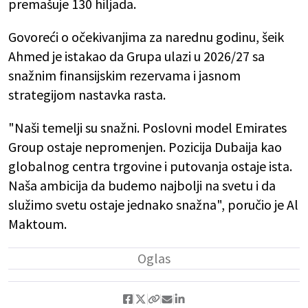
premašuje 130 hiljada.
Govoreći o očekivanjima za narednu godinu, šeik
Ahmed je istakao da Grupa ulazi u 2026/27 sa
snažnim finansijskim rezervama i jasnom
strategijom nastavka rasta.
"Naši temelji su snažni. Poslovni model Emirates
Group ostaje nepromenjen. Pozicija Dubaija kao
globalnog centra trgovine i putovanja ostaje ista.
Naša ambicija da budemo najbolji na svetu i da
služimo svetu ostaje jednako snažna", poručio je Al
Maktoum.