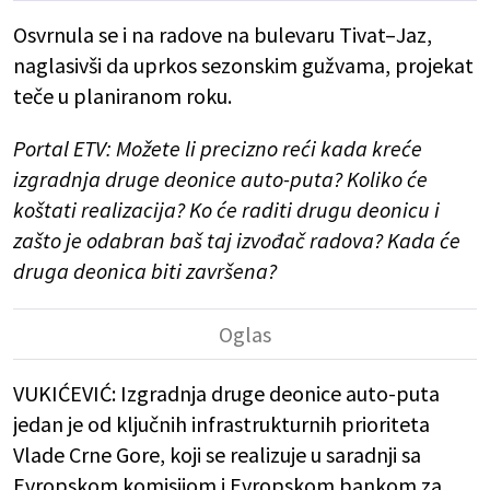
Osvrnula se i na radove na bulevaru Tivat–Jaz,
naglasivši da uprkos sezonskim gužvama, projekat
teče u planiranom roku.
Portal ETV: Možete li precizno reći kada kreće
izgradnja druge deonice auto-puta? Koliko će
koštati realizacija? Ko će raditi drugu deonicu i
zašto je odabran baš taj izvođač radova? Kada će
druga deonica biti završena?
VUKIĆEVIĆ: Izgradnja druge deonice auto-puta
jedan je od ključnih infrastrukturnih prioriteta
Vlade Crne Gore, koji se realizuje u saradnji sa
Evropskom komisijom i Evropskom bankom za