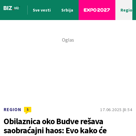
Sve vesti
Srbija
Region
Nova vest
REGION
17.06.2025.
8:54
5
Obilaznica oko Budve rešava
saobraćajni haos: Evo kako će