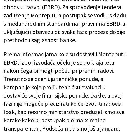
obnovu i razvoj (EBRD). Za sprovođenje tendera
zadužen je Monteput, a postupak se vodi u skladu
s međunarodnim standardima i pravilima EBRD-a,
uključujući i obavezu da svaka faza procesa dobije
prethodnu saglasnost banke.
Prema informacijama koje su dostavili Monteput i
EBRD, izbor izvođača očekuje se do kraja leta,
nakon čega bi mogli početi pripremni radovi.
Trenutno se ocenjuju tehničke ponude, a
kompanije koje prođu tehničku evaluaciju
dostaviće svoje finansijske ponude. Dakle, u ovoj
fazi nije moguće precizirati ko će izvoditi radove.
Ipak, kao resorno ministarstvo preduzeli smo sve
korake kako bi postupak bio maksimalno
transparentan. Podsećam da smo još u januaru,