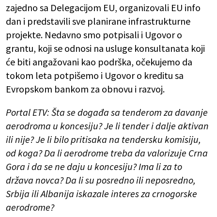
zajedno sa Delegacijom EU, organizovali EU info
dan i predstavili sve planirane infrastrukturne
projekte. Nedavno smo potpisali i Ugovor o
grantu, koji se odnosi na usluge konsultanata koji
će biti angažovani kao podrška, očekujemo da
tokom leta potpišemo i Ugovor o kreditu sa
Evropskom bankom za obnovu i razvoj.
Portal ETV: Šta se događa sa tenderom za davanje
aerodroma u koncesiju? Je li tender i dalje aktivan
ili nije? Je li bilo pritisaka na tendersku komisiju,
od koga? Da li aerodrome treba da valorizuje Crna
Gora i da se ne daju u koncesiju? Ima li za to
država novca? Da li su posredno ili neposredno,
Srbija ili Albanija iskazale interes za crnogorske
aerodrome?