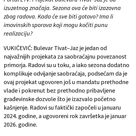
izuzetnog značaja. Sezona ova će biti izazovna
zbog radova. Kada će sve biti gotovo? Ima li
imovinskih sporova koji mogu kočiti punu
realizaciju?
VUKIĆEVIĆ: Bulevar Tivat–Jaz je jedan od
najvažnijih projekata za saobraćajnu povezanost
primorja. Radovi su u toku, a iako sezona dodatno
komplikuje odvijanje saobraćaja, podsećam da je
ovaj projekat ugovoren još u mandatu prethodne
vlade i pokrenut bez prethodno pribavljene
građevinske dozvole što je izazvalo početno
kašnjenje. Radovi su faktički započeli u januaru
2024. godine, a ugovoreni rok završetka je januar
2026. godine.