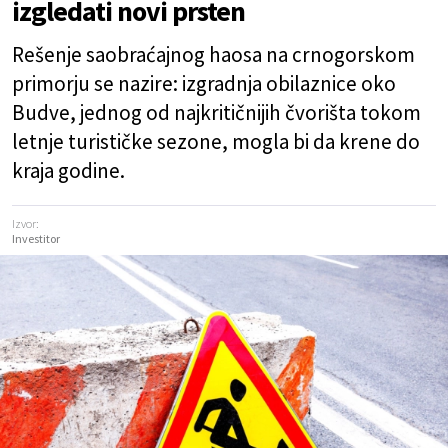
izgledati novi prsten
Rešenje saobraćajnog haosa na crnogorskom
primorju se nazire: izgradnja obilaznice oko
Budve, jednog od najkritičnijih čvorišta tokom
letnje turističke sezone, mogla bi da krene do
kraja godine.
Izvor:
Investitor