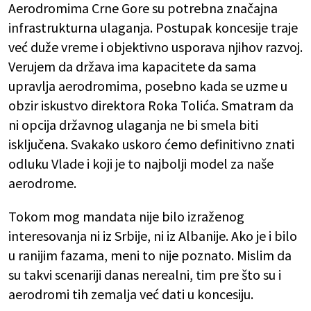
Aerodromima Crne Gore su potrebna značajna
infrastrukturna ulaganja. Postupak koncesije traje
već duže vreme i objektivno usporava njihov razvoj.
Verujem da država ima kapacitete da sama
upravlja aerodromima, posebno kada se uzme u
obzir iskustvo direktora Roka Tolića. Smatram da
ni opcija državnog ulaganja ne bi smela biti
isključena. Svakako uskoro ćemo definitivno znati
odluku Vlade i koji je to najbolji model za naše
aerodrome.
Tokom mog mandata nije bilo izraženog
interesovanja ni iz Srbije, ni iz Albanije. Ako je i bilo
u ranijim fazama, meni to nije poznato. Mislim da
su takvi scenariji danas nerealni, tim pre što su i
aerodromi tih zemalja već dati u koncesiju.