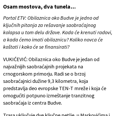
Osam mostova, dva tunela…
Portal ETV: Obilaznica oko Budve je jedno od
ključnih pitanja za rešavanje saobraćajnog
kolapsa u tom delu države. Kada će krenuti radovi,
a kada ćemo imati obilaznicu? Koliko novca će
koštati i kako će se finansirati?
VUKIĆEVIĆ: Obilaznica oko Budve je jedan od
najvažnijih saobraćajnih projekata na
crnogorskom primorju. Radi se o brzoj
saobraćajnici dužine 9,3 kilometra, koja
predstavlja deo evropske TEN-T mreže i koja će
omogućiti potpuno izmeštanje tranzitnog
saobraćaja iz centra Budve.
Trasa uključuje dve ključne petlje, u Markovićima i