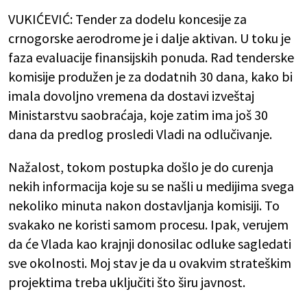
VUKIĆEVIĆ: Tender za dodelu koncesije za
crnogorske aerodrome je i dalje aktivan. U toku je
faza evaluacije finansijskih ponuda. Rad tenderske
komisije produžen je za dodatnih 30 dana, kako bi
imala dovoljno vremena da dostavi izveštaj
Ministarstvu saobraćaja, koje zatim ima još 30
dana da predlog prosledi Vladi na odlučivanje.
Nažalost, tokom postupka došlo je do curenja
nekih informacija koje su se našli u medijima svega
nekoliko minuta nakon dostavljanja komisiji. To
svakako ne koristi samom procesu. Ipak, verujem
da će Vlada kao krajnji donosilac odluke sagledati
sve okolnosti. Moj stav je da u ovakvim strateškim
projektima treba uključiti što širu javnost.