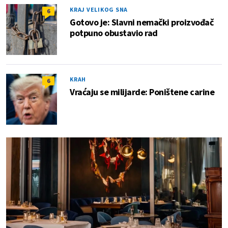
KRAJ VELIKOG SNA
6
Gotovo je: Slavni nemački proizvođač
potpuno obustavio rad
KRAH
6
Vraćaju se milijarde: Poništene carine