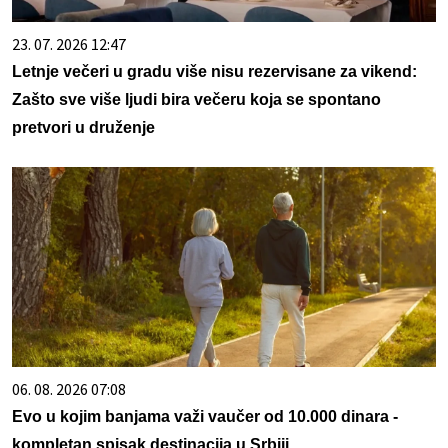
23. 07. 2026 12:47
Letnje večeri u gradu više nisu rezervisane za vikend:
Zašto sve više ljudi bira večeru koja se spontano
pretvori u druženje
06. 08. 2026 07:08
Evo u kojim banjama važi vaučer od 10.000 dinara -
kompletan spisak destinacija u Srbiji