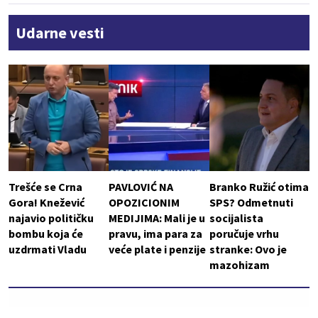
Udarne vesti
Trešće se Crna
PAVLOVIĆ NA
Branko Ružić otima
Gora! Knežević
OPOZICIONIM
SPS? Odmetnuti
najavio političku
MEDIJIMA: Mali je u
socijalista
bombu koja će
pravu, ima para za
poručuje vrhu
uzdrmati Vladu
veće plate i penzije
stranke: Ovo je
mazohizam