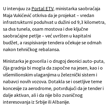
U intervjuu za
Portal ETV
, ministarka saobraćaja
Maja Vukićević otkriva da je projekat – vredan
infrastrukturni poduhvat u dužini od 9,3 kilometra,
sa dva tunela, osam mostova i dve ključne
saobraćajne petlje – već uvršten u kapitalni
budžet, a raspisivanje tendera očekuje se odmah
nakon tehničkog rebalansa.
Ministarka je govorila i o drugoj deonici auto-puta,
čija gradnja bi mogla da započne na jesen, kao i o
višemilionskim ulaganjima u železnički sistem i
nabavci novih vozova. Dotakla se i osetljive teme
koncesije za aerodrome, potvrđujući da je tender i
dalje aktivan, ali i da nije bilo zvaničnog
interesovanja iz Srbije ili Albanije.