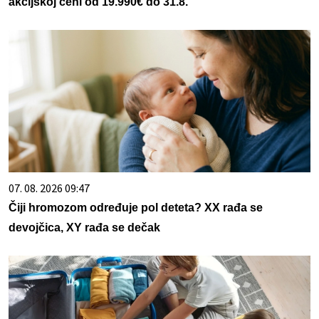
akcijskoj ceni od 19.990€ do 31.8.
07. 08. 2026 09:47
Čiji hromozom određuje pol deteta? XX rađa se
devojčica, XY rađa se dečak