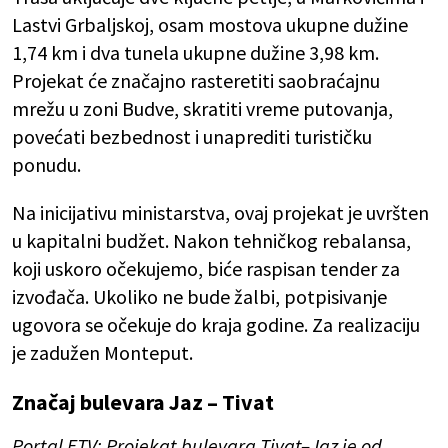
Lastvi Grbaljskoj, osam mostova ukupne dužine
1,74 km i dva tunela ukupne dužine 3,98 km.
Projekat će značajno rasteretiti saobraćajnu
mrežu u zoni Budve, skratiti vreme putovanja,
povećati bezbednost i unaprediti turističku
ponudu.
Na inicijativu ministarstva, ovaj projekat je uvršten
u kapitalni budžet. Nakon tehničkog rebalansa,
koji uskoro očekujemo, biće raspisan tender za
izvođača. Ukoliko ne bude žalbi, potpisivanje
ugovora se očekuje do kraja godine. Za realizaciju
je zadužen Monteput.
Značaj bulevara Jaz – Tivat
Portal ETV: Projekat bulevara Tivat–Jaz je od