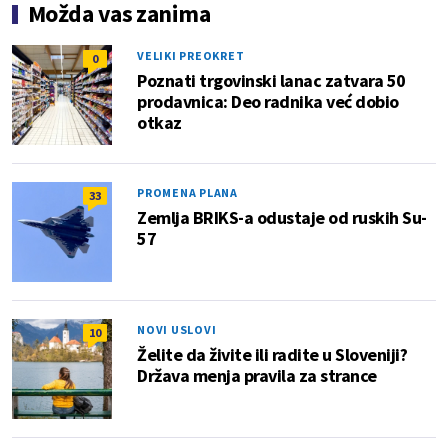
Možda vas zanima
VELIKI PREOKRET
0
Poznati trgovinski lanac zatvara 50
prodavnica: Deo radnika već dobio
otkaz
PROMENA PLANA
33
Zemlja BRIKS-a odustaje od ruskih Su-
57
NOVI USLOVI
10
Želite da živite ili radite u Sloveniji?
Država menja pravila za strance