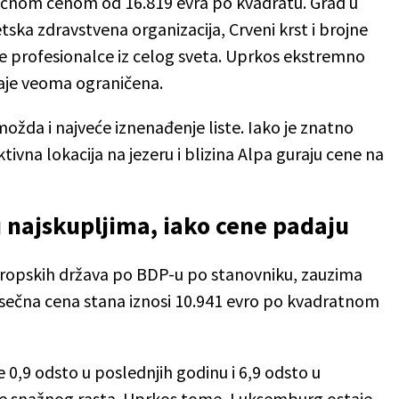
čnom cenom od 16.819 evra po kvadratu. Grad u
tska zdravstvena organizacija, Crveni krst i brojne
ne profesionalce iz celog sveta. Uprkos ekstremno
aje veoma ograničena.
možda i najveće iznenađenje liste. Iako je znatno
tivna lokacija na jezeru i blizina Alpa guraju cene na
najskupljima, iako cene padaju
vropskih država po BDP-u po stanovniku, zauzima
sečna cena stana iznosi 10.941 evro po kvadratnom
le 0,9 odsto u poslednjih godinu i 6,9 odsto u
je snažnog rasta. Uprkos tome, Luksemburg ostaje