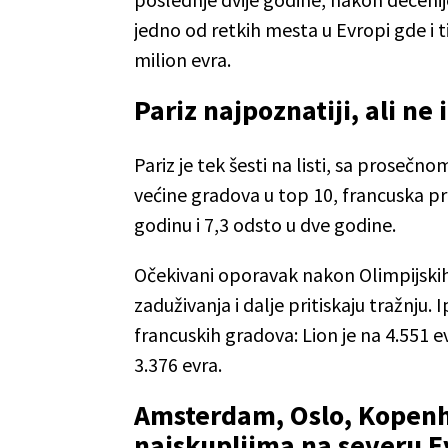
jedno od retkih mesta u Evropi gde i 
milion evra.
Pariz najpoznatiji, ali ne 
Pariz je tek šesti na listi, sa proseč
većine gradova u top 10, francuska pr
godinu i 7,3 odsto u dve godine.
Očekivani oporavak nakon Olimpijskih i
zaduživanja i dalje pritiskaju tražnju. 
francuskih gradova: Lion je na 4.551 
3.376 evra.
Amsterdam, Oslo, Kopen
najskupljima na severu 