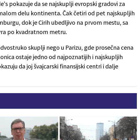
's pokazuje da se najskuplji evropski gradovi za
alom delu kontinenta. Čak četiri od pet najskupljih
emburgu, dok je Cirih ubedljivo na prvom mestu, sa
vra po kvadratnom metru.
o dvostruko skuplji nego u Parizu, gde prosečna cena
onica ostaje jedno od najpoznatijih i najskupljih
zuju da joj švajcarski finansijski centri i dalje