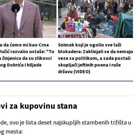
 su da ćemo mi kao Crna
Snimak koji je ogolio sve laži
 Vučić razvalio ustaše: "To
blokadera: Zaklinjali se da nemaju
 činjenicu da su zlikovci
veze sa politikom, a sada postali
log Dobrića i hiljade
skupljači jeftinih poena i ruše
državu (VIDEO)
ovi za kupovinu stana
 ovo je lista deset najskupljih stambenih tržišta u
og mesta: