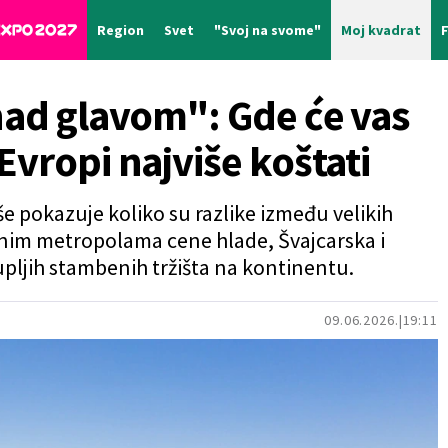
Region
Svet
"Svoj na svome"
Moj kvadrat
nad glavom": Gde će vas
Evropi najviše koštati
še pokazuje koliko su razlike između velikih
inim metropolama cene hlade, Švajcarska i
upljih stambenih tržišta na kontinentu.
09.06.2026.
19:11