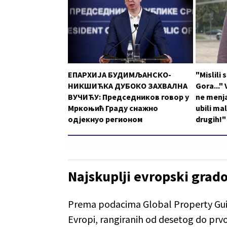
ЕПАРХИЈА БУДИМЉАНСКО-
"Mislili
НИКШИЋКА ДУБОКО ЗАХВАЛНА
Gora..."
ВУЧИЋУ: Председников говор у
ne menja
Мркоњић Граду снажно
ubili ma
одјекнуо регионом
drugih!"
Najskuplji evropski grad
Prema podacima Global Property Guide,
Evropi, rangiranih od desetog do prv