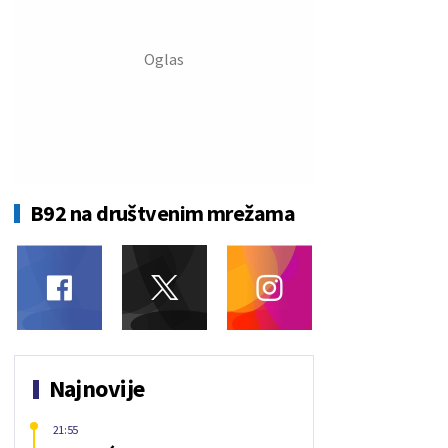
B92 na društvenim mrežama
Najnovije
21:55