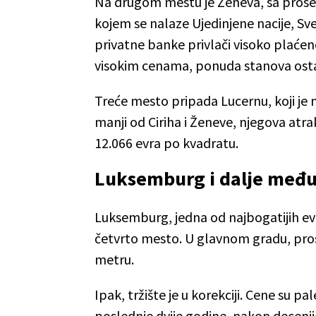
Na drugom mestu je Ženeva, sa prose
kojem se nalaze Ujedinjene nacije, Sve
privatne banke privlači visoko plaće
visokim cenama, ponuda stanova ost
Treće mesto pripada Lucernu, koji je 
manji od Ciriha i Ženeve, njegova atrak
12.066 evra po kvadratu.
Luksemburg i dalje među 
Luksemburg, jedna od najbogatijih e
četvrto mesto. U glavnom gradu, pro
metru.
Ipak, tržište je u korekciji. Cene su pa
poslednje dvije godine, nakon deceni