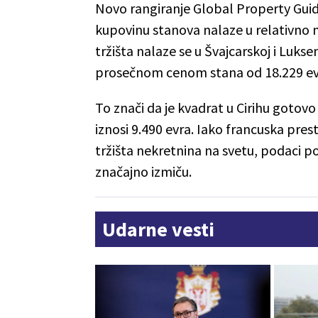
Novo rangiranje Global Property Guide
kupovinu stanova nalaze u relativno m
tržišta nalaze se u Švajcarskoj i Luks
prosečnom cenom stana od 18.229 e
To znači da je kvadrat u Cirihu gotov
iznosi 9.490 evra. Iako francuska prest
tržišta nekretnina na svetu, podaci poka
značajno izmiču.
Udarne vesti