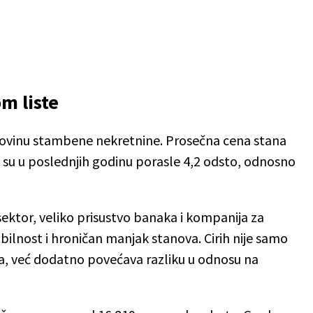
m liste
kupovinu stambene nekretnine. Prosečna cena stana
e su u poslednjih godinu porasle 4,2 odsto, odnosno
 sektor, veliko prisustvo banaka i kompanija za
bilnost i hroničan manjak stanova. Cirih nije samo
na, već dodatno povećava razliku u odnosu na