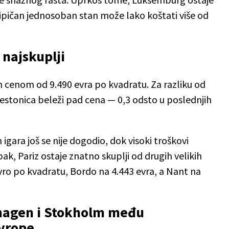
tipičan jednosoban stan može lako koštati više od
i najskuplji
nom cenom od 9.490 evra po kvadratu. Za razliku od
estonica beleži pad cena — 0,3 odsto u poslednjih
gara još se nije dogodio, dok visoki troškovi
Ipak, Pariz ostaje znatno skuplji od drugih velikih
evro po kvadratu, Bordo na 4.443 evra, a Nant na
hagen i Stokholm među
Evrope