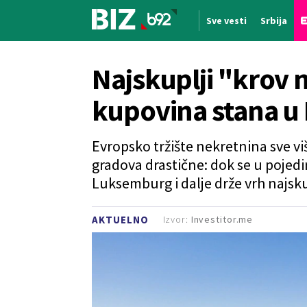
Sve vesti
Srbija
Nova vest
Najskuplji "krov 
kupovina stana u 
Evropsko tržište nekretnina sve vi
gradova drastične: dok se u pojed
Luksemburg i dalje drže vrh najsk
Izvor:
Investitor.me
AKTUELNO