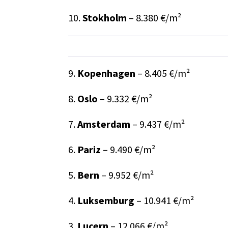
10.
Stokholm
– 8.380 €/m²
9.
Kopenhagen
– 8.405 €/m²
8.
Oslo
– 9.332 €/m²
7.
Amsterdam
– 9.437 €/m²
6.
Pariz
– 9.490 €/m²
5.
Bern
– 9.952 €/m²
4.
Luksemburg
– 10.941 €/m²
3.
Lucern
– 12.066 €/m²