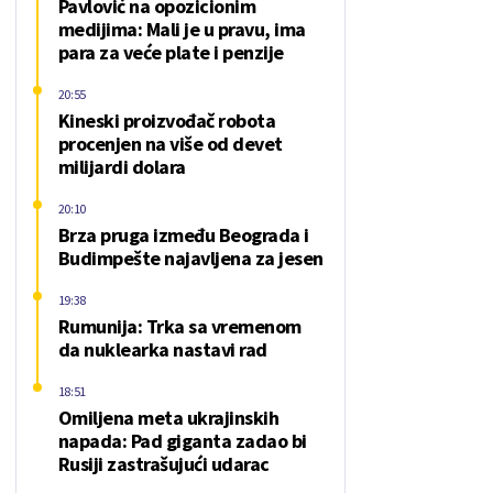
Pavlović na opozicionim
medijima: Mali je u pravu, ima
para za veće plate i penzije
20:55
Kineski proizvođač robota
procenjen na više od devet
milijardi dolara
20:10
Brza pruga između Beograda i
Budimpešte najavljena za jesen
19:38
Rumunija: Trka sa vremenom
da nuklearka nastavi rad
18:51
Omiljena meta ukrajinskih
napada: Pad giganta zadao bi
Rusiji zastrašujući udarac