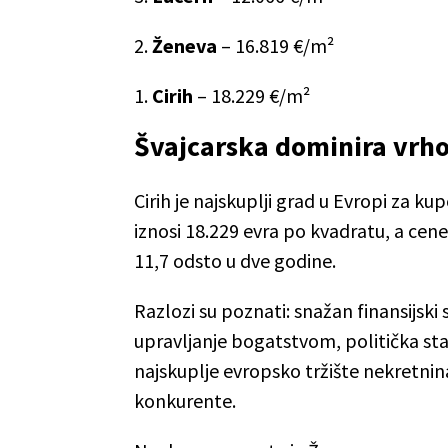
2.
Ženeva
– 16.819 €/m²
1.
Cirih
– 18.229 €/m²
Švajcarska dominira vrho
Cirih je najskuplji grad u Evropi za 
iznosi 18.229 evra po kvadratu, a cen
11,7 odsto u dve godine.
Razlozi su poznati: snažan finansijski
upravljanje bogatstvom, politička sta
najskuplje evropsko tržište nekretni
konkurente.