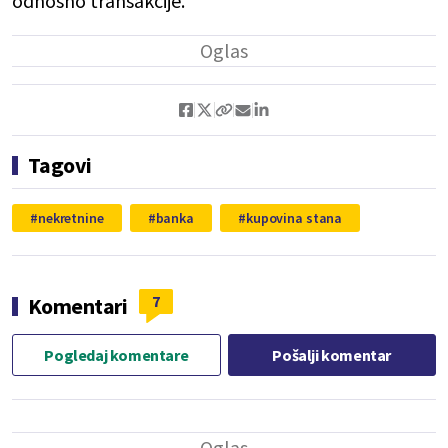
odnosno transakcije.
Tagovi
nekretnine
banka
kupovina stana
7
Komentari
Pogledaj komentare
Pošalji komentar