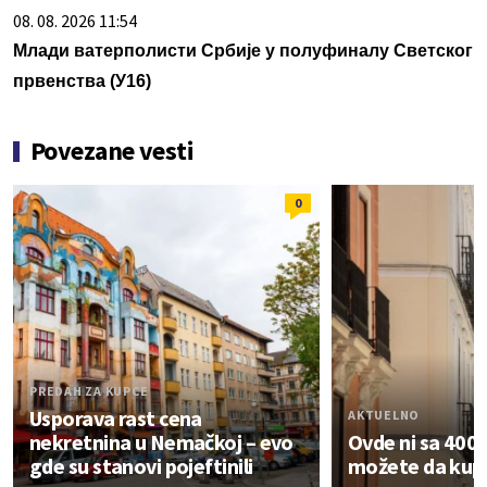
08. 08. 2026 11:54
Млади ватерполисти Србије у полуфиналу Светског
првенства (У16)
Povezane vesti
0
PREDAH ZA KUPCE
Usporava rast cena
AKTUELNO
nekretnina u Nemačkoj – evo
Ovde ni sa 400.
gde su stanovi pojeftinili
možete da kupi