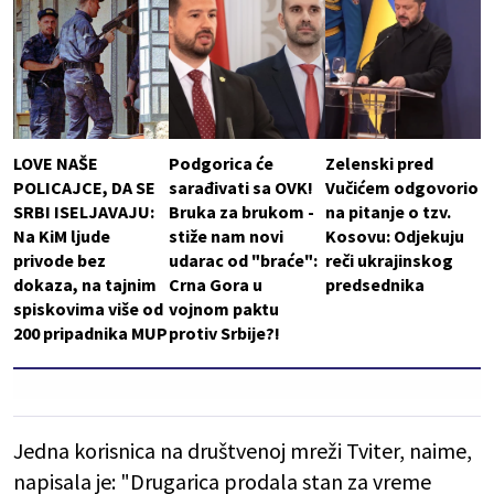
LOVE NAŠE
Podgorica će
Zelenski pred
POLICAJCE, DA SE
sarađivati sa OVK!
Vučićem odgovorio
SRBI ISELJAVAJU:
Bruka za brukom -
na pitanje o tzv.
Na KiM ljude
stiže nam novi
Kosovu: Odjekuju
privode bez
udarac od "braće":
reči ukrajinskog
dokaza, na tajnim
Crna Gora u
predsednika
spiskovima više od
vojnom paktu
200 pripadnika MUP
protiv Srbije?!
Jedna korisnica na društvenoj mreži Tviter, naime,
napisala je: "Drugarica prodala stan za vreme