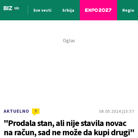
Sve vesti
Srbija
Region
Nova vest
AKTUELNO
08.05.2024.
15:57
7
"Prodala stan, ali nije stavila novac
na račun, sad ne može da kupi drugi"