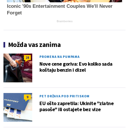
Iconic '90s Entertainment Couples We'll Never
Forget
Brainberries
Možda vas zanima
PROMENA NA PUMPAMA
28
Nove cene goriva: Evo koliko sada
koštaju benzin i dizel
PET DRŽAVA POD PRITISKOM
9
EU ošto zapretila: Ukinite "zlatne
pasoše" ili ostajete bez vize