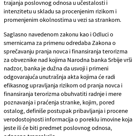
trajanja poslovnog odnosa u učestalosti i
intenzitetu u skladu sa procenjenim rizikom i
promenjenim okolnostima u vezi sa strankom.
Saglasno navedenom zakonu kao i Odluci o
smernicama za primenu odredaba Zakona o
sprečavanju pranja novca i finansiranja terorizma
za obveznike nad kojima Narodna banka Srbije vrši
nadzor, banka je dužna da usvoji i primeni
odgovarajuća unutrašnja akta kojima će radi
efikasnog upravljanja rizikom od pranja novca i
finansiranja terorizma obuhvatiti radnje i mere
poznavanja i praćenja stranke, kojim, pored
ostalog, definiše postupak pribavljanja i procene
verodostojnosti informacija o poreklu imovine koja
jeste ili će biti predmet poslovnog odnosa,