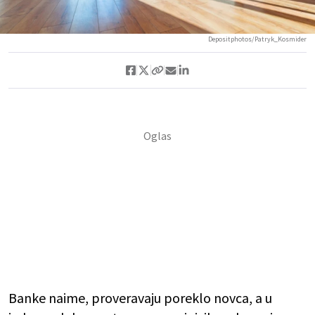
Depositphotos/Patryk_Kosmider
Banke naime, proveravaju poreklo novca, a u