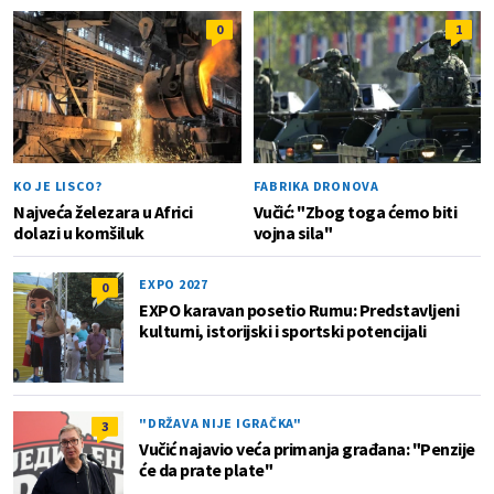
0
1
KO JE LISCO?
FABRIKA DRONOVA
Najveća železara u Africi
Vučić: "Zbog toga ćemo biti
dolazi u komšiluk
vojna sila"
EXPO 2027
0
EXPO karavan posetio Rumu: Predstavljeni
kulturni, istorijski i sportski potencijali
"DRŽAVA NIJE IGRAČKA"
3
Vučić najavio veća primanja građana: "Penzije
će da prate plate"