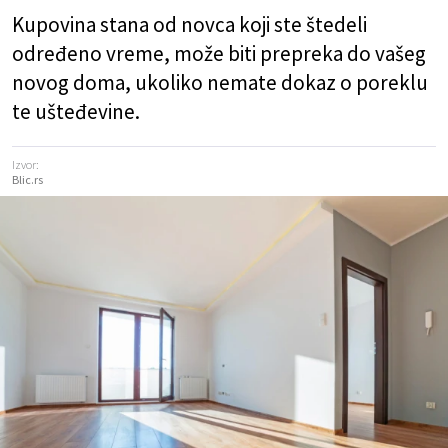
Kupovina stana od novca koji ste štedeli
određeno vreme, može biti prepreka do vašeg
novog doma, ukoliko nemate dokaz o poreklu
te ušteđevine.
Izvor:
Blic.rs