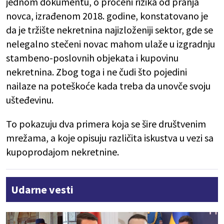
jednom dokumentu, o proceni rizika od pranja
novca, izrađenom 2018. godine, konstatovano je
da je tržište nekretnina najizloženiji sektor, gde se
nelegalno stečeni novac mahom ulaže u izgradnju
stambeno-poslovnih objekata i kupovinu
nekretnina. Zbog toga i ne čudi što pojedini
nailaze na poteškoće kada treba da unovče svoju
ušteđevinu.
To pokazuju dva primera koja se šire društvenim
mrežama, a koje opisuju različita iskustva u vezi sa
kupoprodajom nekretnine.
Udarne vesti