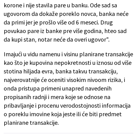
korone i nije stavila pare u banku. Ode sad sa
ugovorom da dokaže poreklo novca, banka neće
da primi jer je prošlo više od 6 meseci. Drug
povukao pare iz banke pre više godina, hteo sad
da kupi stan, notar neće da overi ugovor".
Imajući u vidu namenu i visinu planirane transakcije
kao što je kupovina nepokretnosti u iznosu od više
stotina hiljada evra, banka takvu transakciju,
najverovatnije će oceniti visokim nivoom rizika, i
onda pristupa primeni unapred navedenih
propisanih radnji i mera koje se odnose na
pribavljanje i procenu verodostojnosti informacija
o poreklu imovine koja jeste ili će biti predmet
planirane transakcije.