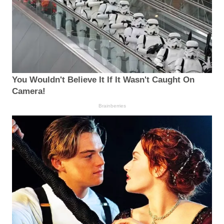
You Wouldn't Believe It If It Wasn't Caught On
Camera!
Brainberries