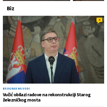
Biz
0
BEOGRAD NA VODI
Vučić obilazi radove na rekonstrukciji Starog
železničkog mosta