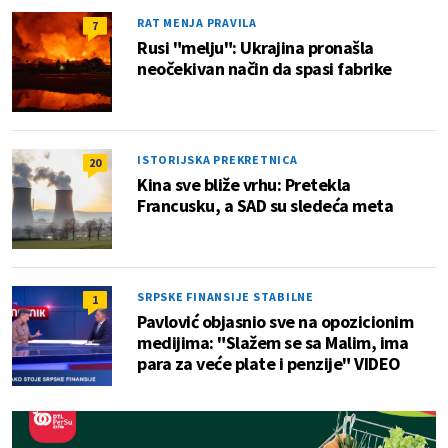
RAT MENJA PRAVILA
7
Rusi "melju": Ukrajina pronašla
neočekivan način da spasi fabrike
ISTORIJSKA PREKRETNICA
20
Kina sve bliže vrhu: Pretekla
Francusku, a SAD su sledeća meta
SRPSKE FINANSIJE STABILNE
1
Pavlović objasnio sve na opozicionim
medijima: "Slažem se sa Malim, ima
para za veće plate i penzije" VIDEO