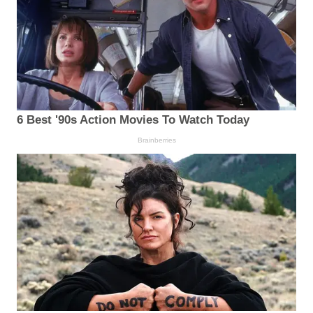
6 Best '90s Action Movies To Watch Today
Brainberries