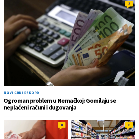
2
NOVI CRNI REKORD
Ogroman problem u Nemačkoj: Gomilaju se
neplaćeni računi i dugovanja
0
0