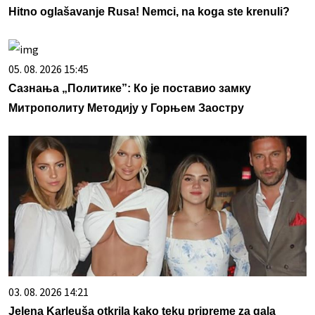
Hitno oglašavanje Rusa! Nemci, na koga ste krenuli?
05. 08. 2026 15:45
Сазнања „Политике”: Ко је поставио замку
Митрополиту Методију у Горњем Заостру
03. 08. 2026 14:21
Jelena Karleuša otkrila kako teku pripreme za gala