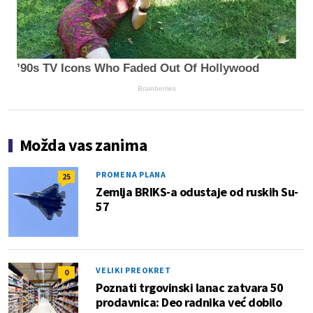
’90s TV Icons Who Faded Out Of Hollywood
Brainberries
Možda vas zanima
PROMENA PLANA
25
Zemlja BRIKS-a odustaje od ruskih Su-
57
VELIKI PREOKRET
0
Poznati trgovinski lanac zatvara 50
prodavnica: Deo radnika već dobilo