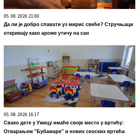
05. 08. 2026 21:00
Да ли је добро спавати уз мирис свеће? Стручњаци
откривају како ароме утичу на сан
05. 08. 2026 16:17
Свако дете у Ужицу имаће своје место у вртићу:
Отварањем "Бубамаре" и нових сеоских вртића