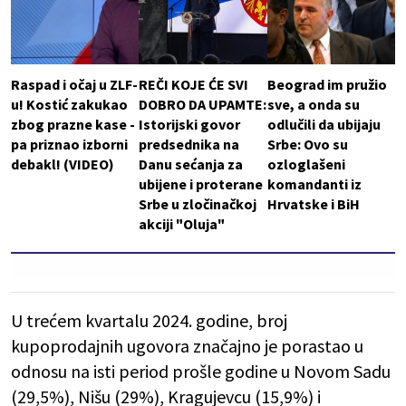
Raspad i očaj u ZLF-
REČI KOJE ĆE SVI
Beograd im pružio
u! Kostić zakukao
DOBRO DA UPAMTE:
sve, a onda su
zbog prazne kase -
Istorijski govor
odlučili da ubijaju
pa priznao izborni
predsednika na
Srbe: Ovo su
debakl! (VIDEO)
Danu sećanja za
ozloglašeni
ubijene i proterane
komandanti iz
Srbe u zločinačkoj
Hrvatske i BiH
akciji "Oluja"
U trećem kvartalu 2024. godine, broj
kupoprodajnih ugovora značajno je porastao u
odnosu na isti period prošle godine u Novom Sadu
(29,5%), Nišu (29%), Kragujevcu (15,9%) i