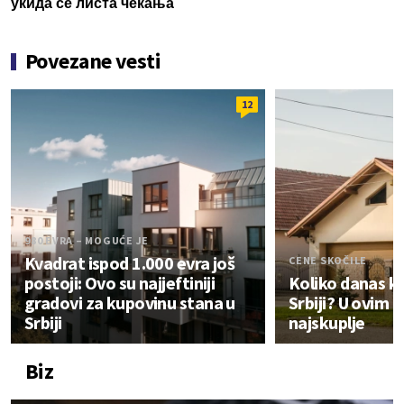
укида се листа чекања
Povezane vesti
12
980 EVRA – MOGUĆE JE
Kvadrat ispod 1.000 evra još
CENE SKOČILE
postoji: Ovo su najjeftiniji
Koliko danas k
gradovi za kupovinu stana u
Srbiji? U ovim 
Srbiji
najskuplje
Biz