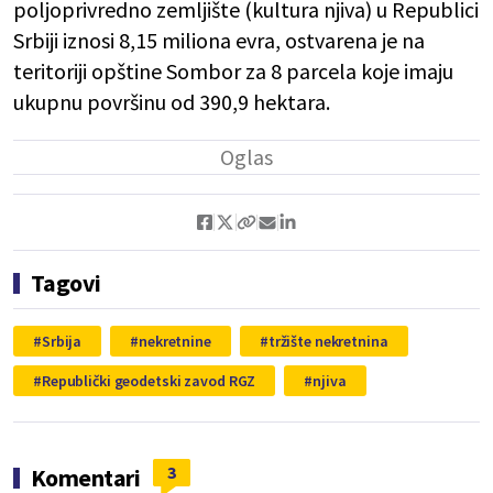
poljoprivredno zemljište (kultura njiva) u Republici
Srbiji iznosi 8,15 miliona evra, ostvarena je na
teritoriji opštine Sombor za 8 parcela koje imaju
ukupnu površinu od 390,9 hektara.
Tagovi
Srbija
nekretnine
tržište nekretnina
Republički geodetski zavod RGZ
njiva
3
Komentari