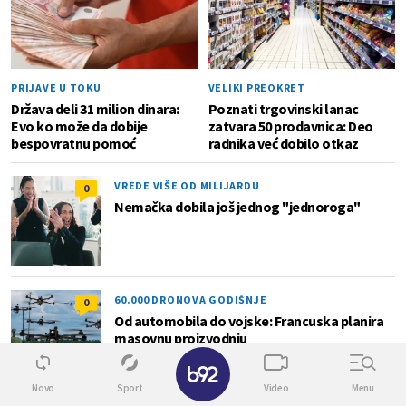
PRIJAVE U TOKU
VELIKI PREOKRET
Država deli 31 milion dinara:
Poznati trgovinski lanac
Evo ko može da dobije
zatvara 50 prodavnica: Deo
bespovratnu pomoć
radnika već dobilo otkaz
VREDE VIŠE OD MILIJARDU
0
Nemačka dobila još jednog "jednoroga"
60.000 DRONOVA GODIŠNJE
0
Od automobila do vojske: Francuska planira
masovnu proizvodnju
✕
Novo
Sport
Video
Menu