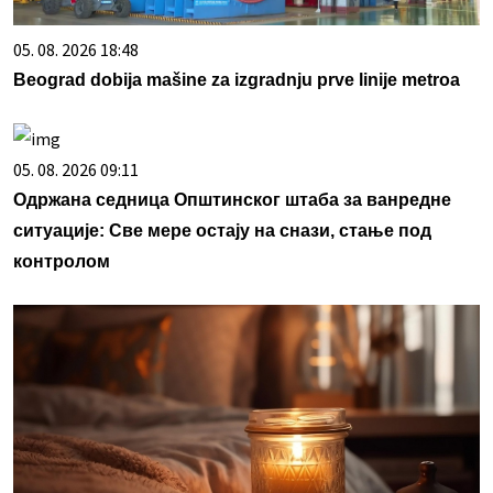
05. 08. 2026 18:48
Beograd dobija mašine za izgradnju prve linije metroa
05. 08. 2026 09:11
Одржана седница Општинског штаба за ванредне
ситуације: Све мере остају на снази, стање под
контролом