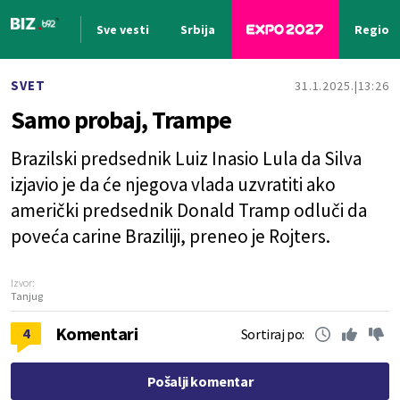
Sve vesti
Srbija
Region
Nova vest
SVET
31.1.2025.
13:26
Samo probaj, Trampe
Brazilski predsednik Luiz Inasio Lula da Silva
izjavio je da će njegova vlada uzvratiti ako
američki predsednik Donald Tramp odluči da
poveća carine Braziliji, preneo je Rojters.
Izvor:
Tanjug
Komentari
4
Sortiraj po:
Pošalji komentar