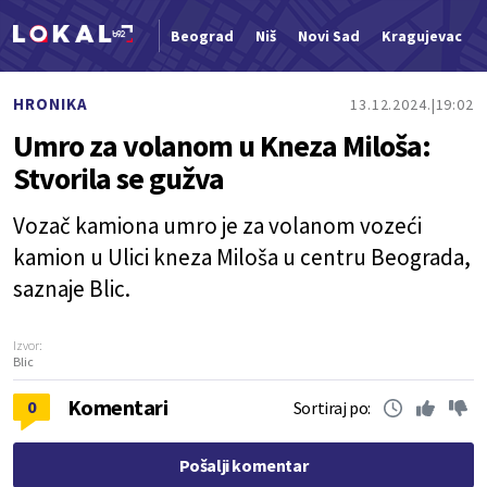
Beograd
Niš
Novi Sad
Kragujevac
Nova vest
HRONIKA
13.12.2024.
19:02
Umro za volanom u Kneza Miloša:
Stvorila se gužva
Vozač kamiona umro je za volanom vozeći
kamion u Ulici kneza Miloša u centru Beograda,
saznaje Blic.
Izvor:
Blic
Komentari
0
Sortiraj po:
Pošalji komentar