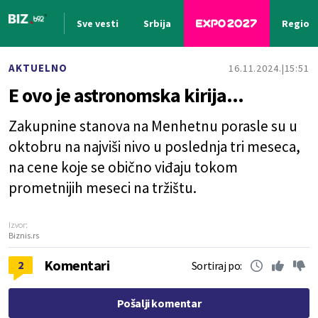
Sve vesti
Srbija
Region
Nova vest
AKTUELNO
16.11.2024.
15:51
E ovo je astronomska kirija...
Zakupnine stanova na Menhetnu porasle su u
oktobru na najviši nivo u poslednja tri meseca,
na cene koje se obično viđaju tokom
prometnijih meseci na tržištu.
Izvor:
Biznis.rs
Komentari
2
Sortiraj po:
Pošalji komentar