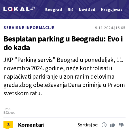
Beograd
Niš
Novi Sad
Kragujevac
Nova vest
SERVISNE INFORMACIJE
9.11.2024.
16:05
Besplatan parking u Beogradu: Evo i
do kada
JKP "Parking servis" Beograd u ponedeljak, 11.
novembra 2024. godine, neće kontrolisati i
naplaćivati parkiranje u zoniranim delovima
grada zbog obeležavanja Dana primirja u Prvom
svetskom ratu.
Izvor:
B92.net
Komentari
3
Sortiraj po: