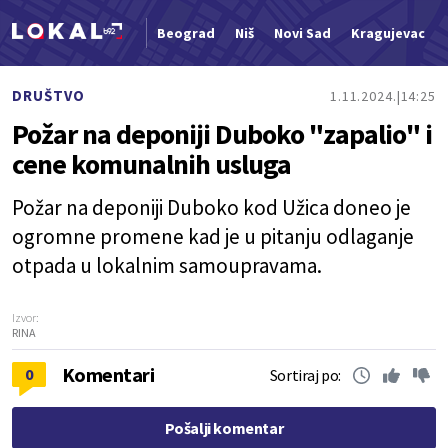
Beograd
Niš
Novi Sad
Kragujevac
Nova vest
DRUŠTVO
1.11.2024.
14:25
Požar na deponiji Duboko "zapalio" i
cene komunalnih usluga
Požar na deponiji Duboko kod Užica doneo je
ogromne promene kad je u pitanju odlaganje
otpada u lokalnim samoupravama.
Izvor:
RINA
Komentari
0
Sortiraj po:
Pošalji komentar