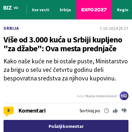
Sve vesti
Srbija
Region
Nova vest
SRBIJA
7.10.2024.
9:27
Više od 3.000 kuća u Srbiji kupljeno
"za džabe": Ova mesta prednjače
Kako naše kuće ne bi ostale puste, Ministarstvo
za brigu o selu već četvrtu godinu deli
bespovratna sredstva za njihovu kupovinu.
Autor:
Marija Vodeničarević
Komentari
5
Sortiraj po:
Pošalji komentar