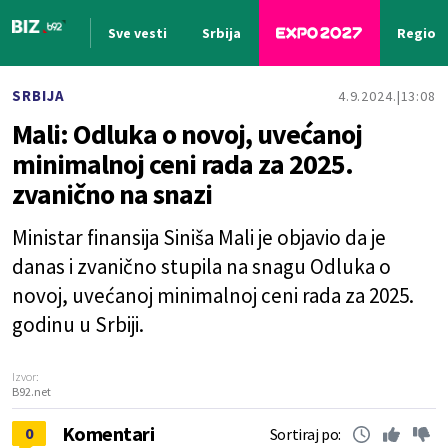
Sve vesti
Srbija
Region
Nova vest
SRBIJA
4.9.2024.
13:08
Mali: Odluka o novoj, uvećanoj
minimalnoj ceni rada za 2025.
zvanično na snazi
Ministar finansija Siniša Mali je objavio da je
danas i zvanično stupila na snagu Odluka o
novoj, uvećanoj minimalnoj ceni rada za 2025.
godinu u Srbiji.
Izvor:
B92.net
Komentari
0
Sortiraj po: