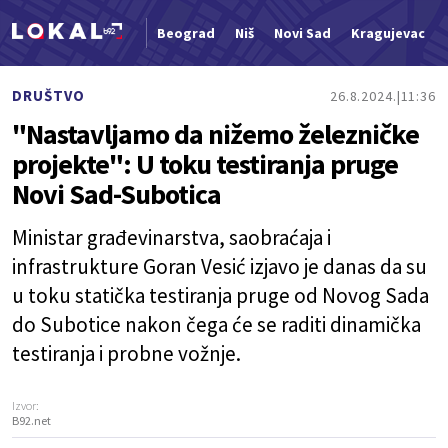
Beograd
Niš
Novi Sad
Kragujevac
Nova vest
DRUŠTVO
26.8.2024.
11:36
"Nastavljamo da nižemo železničke
projekte": U toku testiranja pruge
Novi Sad-Subotica
Ministar građevinarstva, saobraćaja i
infrastrukture Goran Vesić izjavo je danas da su
u toku statička testiranja pruge od Novog Sada
do Subotice nakon čega će se raditi dinamička
testiranja i probne vožnje.
Izvor:
B92.net