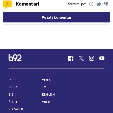
Komentari
0
Sortiraj po:
Pošalji komentar
INFO
VIDEO
SPORT
TV
BIZ
ENGLISH
ŽIVOT
VREME
ZDRAVLJE