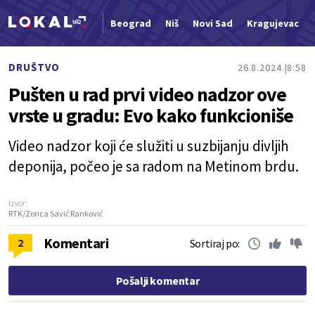
Beograd
Niš
Novi Sad
Kragujevac
Nova vest
DRUŠTVO
26.8.2024.
8:58
Pušten u rad prvi video nadzor ove
vrste u gradu: Evo kako funkcioniše
Video nadzor koji će služiti u suzbijanju divljih
deponija, počeo je sa radom na Metinom brdu.
Izvor:
RTK/Zorica Savić Ranković
Komentari
2
Sortiraj po:
Pošalji komentar