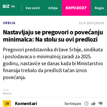
Sve vesti
Srbija
Region
Nova vest
SRBIJA
22.8.2024.
10:05
Nastavljaju se pregovori o povećanju
minimalca: Na stolu su ovi predlozi
Pregovori predstavnika države Srbije, sindikata
i poslodavaca o minimalnoj zaradi za 2025.
godinu, nastaviće se danas kada bi Ministarstvo
finansija trebalo da predloži tačan iznos
povećanja.
Izvor:
Kurir.rs
Komentari
18
Sortiraj po: