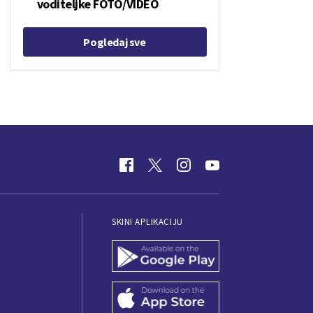
voditeljke FOTO/VIDEO
Pogledaj sve
SKINI APLIKACIJU