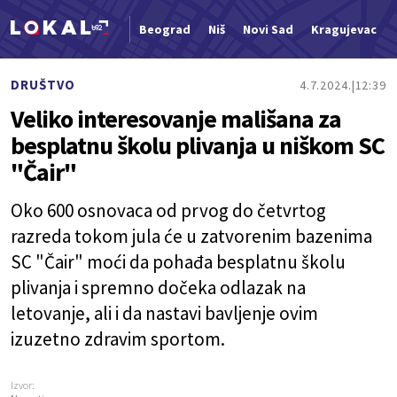
Beograd
Niš
Novi Sad
Kragujevac
Nova vest
DRUŠTVO
4.7.2024.
12:39
Veliko interesovanje mališana za
besplatnu školu plivanja u niškom SC
"Čair"
Oko 600 osnovaca od prvog do četvrtog
razreda tokom jula će u zatvorenim bazenima
SC "Čair" moći da pohađa besplatnu školu
plivanja i spremno dočeka odlazak na
letovanje, ali i da nastavi bavljenje ovim
izuzetno zdravim sportom.
Izvor: