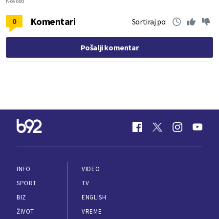
Novosti
Komentari
0
Sortiraj po:
Pošalji komentar
INFO
VIDEO
SPORT
TV
BIZ
ENGLISH
ŽIVOT
VREME