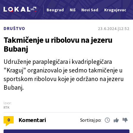
Beograd
Niš
Novi Sad
Kragujevac
Nova vest
DRUŠTVO
23.6.2024.
12:52
Takmičenje u ribolovu na jezeru
Bubanj
Udruženje paraplegičara i kvadriplegičara
"Kraguj" organizovalo je sedmo takmičenje u
sportskom ribolovu koje je održano na jezeru
Bubanj.
Izvor:
RTK
Komentari
0
Sortiraj po: