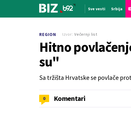
Sve vesti
Srbija
Nova vest
Izvor:
Večernji list
REGION
Hitno povlačenj
su"
Sa tržišta Hrvatske se povlače pro
Komentari
0