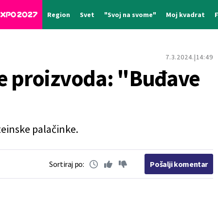
Region
Svet
"Svoj na svome"
Moj kvadrat
7.3.2024.
14:49
e proizvoda: "Buđave
teinske palačinke.
Sortiraj po:
Pošalji komentar