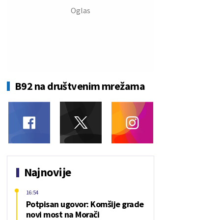
B92 na društvenim mrežama
Najnovije
16:54
Potpisan ugovor: Komšije grade
novi most na Morači