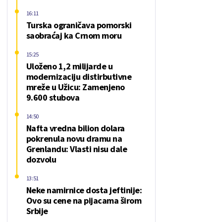
16:11
Turska ograničava pomorski
saobraćaj ka Crnom moru
15:25
Uloženo 1,2 milijarde u
modernizaciju distirbutivne
mreže u Užicu: Zamenjeno
9.600 stubova
14:50
Nafta vredna bilion dolara
pokrenula novu dramu na
Grenlandu: Vlasti nisu dale
dozvolu
13:51
Neke namirnice dosta jeftinije:
Ovo su cene na pijacama širom
Srbije