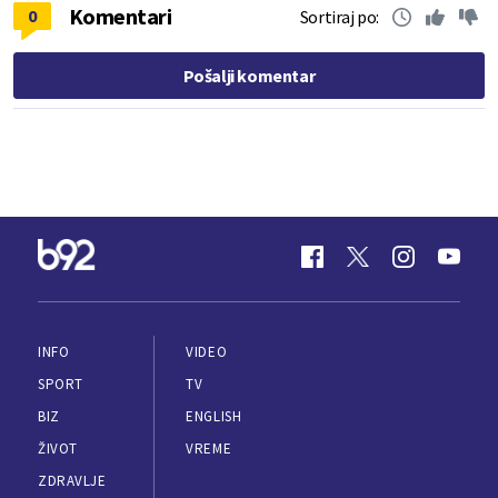
Komentari
0
Sortiraj po:
Pošalji komentar
INFO
VIDEO
SPORT
TV
BIZ
ENGLISH
ŽIVOT
VREME
ZDRAVLJE