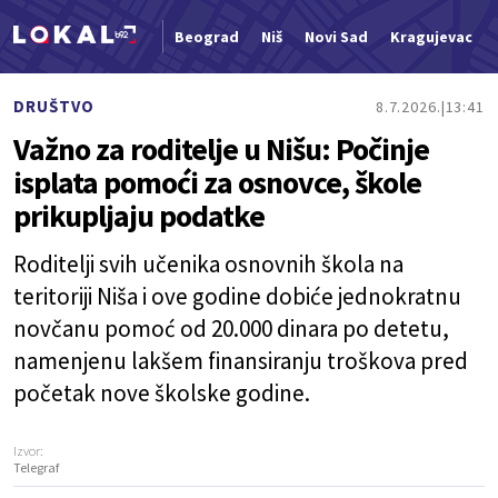
Beograd
Niš
Novi Sad
Kragujevac
Nova vest
DRUŠTVO
8.7.2026.
13:41
Važno za roditelje u Nišu: Počinje
isplata pomoći za osnovce, škole
prikupljaju podatke
Roditelji svih učenika osnovnih škola na
teritoriji Niša i ove godine dobiće jednokratnu
novčanu pomoć od 20.000 dinara po detetu,
namenjenu lakšem finansiranju troškova pred
početak nove školske godine.
Izvor:
Telegraf