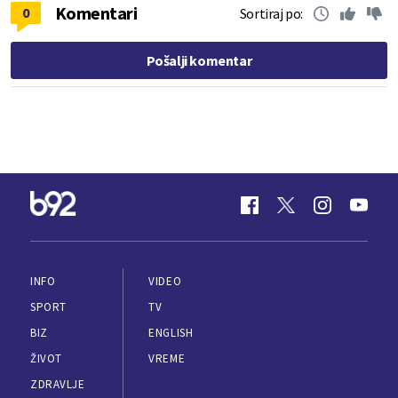
Komentari
0
Sortiraj po:
Pošalji komentar
INFO
VIDEO
SPORT
TV
BIZ
ENGLISH
ŽIVOT
VREME
ZDRAVLJE