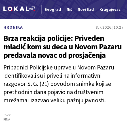
Beograd
Niš
Novi Sad
Kragujevac
Nova vest
HRONIKA
8.7.2026.
10:27
Brza reakcija policije: Priveden
mladić kom su deca u Novom Pazaru
predavala novac od prosjačenja
Pripadnici Policijske uprave u Novom Pazaru
identifikovali su i priveli na informativni
razgovor S. G. (21) povodom snimka koji se
prethodnih dana pojavio na društvenim
mrežama i izazvao veliku pažnju javnosti.
Izvor:
RINA