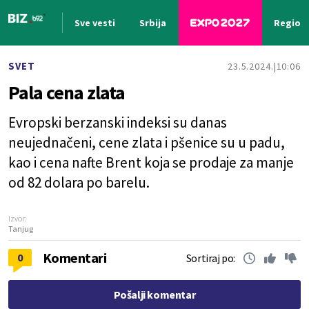
Sve vesti
Srbija
Region
Nova vest
SVET
23.5.2024.
10:06
Pala cena zlata
Evropski berzanski indeksi su danas
neujednačeni, cene zlata i pšenice su u padu,
kao i cena nafte Brent koja se prodaje za manje
od 82 dolara po barelu.
Izvor:
Tanjug
Komentari
0
Sortiraj po:
Pošalji komentar