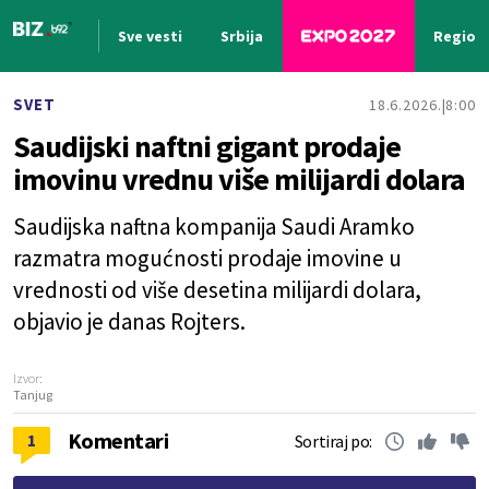
Sve vesti
Srbija
Region
Nova vest
SVET
18.6.2026.
8:00
Saudijski naftni gigant prodaje
imovinu vrednu više milijardi dolara
Saudijska naftna kompanija Saudi Aramko
razmatra mogućnosti prodaje imovine u
vrednosti od više desetina milijardi dolara,
objavio je danas Rojters.
Izvor:
Tanjug
Komentari
1
Sortiraj po: