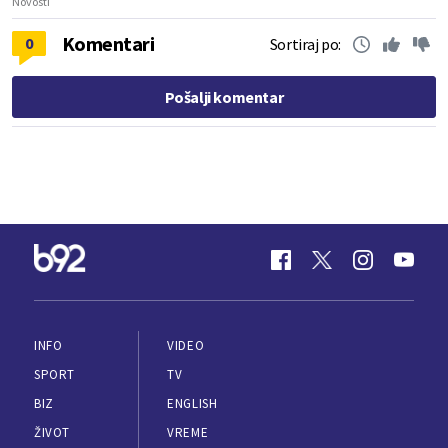
Novosti
Komentari
0
Sortiraj po:
Pošalji komentar
INFO
VIDEO
SPORT
TV
BIZ
ENGLISH
ŽIVOT
VREME