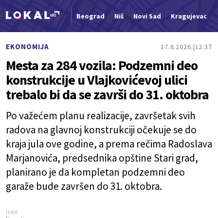
Beograd
Niš
Novi Sad
Kragujevac
Nova vest
EKONOMIJA
17.6.2026.
12:37
Mesta za 284 vozila: Podzemni deo
konstrukcije u Vlajkovićevoj ulici
trebalo bi da se završi do 31. oktobra
Po važećem planu realizacije, završetak svih
radova na glavnoj konstrukciji očekuje se do
kraja jula ove godine, a prema rečima Radoslava
Marjanovića, predsednika opštine Stari grad,
planirano je da kompletan podzemni deo
garaže bude završen do 31. oktobra.
Izvor: