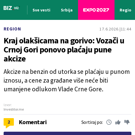
Sve vesti
Srbija
Region
Nova vest
REGION
17.6.2026.
11:44
Kraj olakšicama na gorivo: Vozači u
Crnoj Gori ponovo plaćaju pune
akcize
Akcize na benzin od utorka se plaćaju u punom
iznosu, a cene za građane više neće biti
umanjene odlukom Vlade Crne Gore.
Izvor:
Investitor.me
Komentari
2
Sortiraj po: