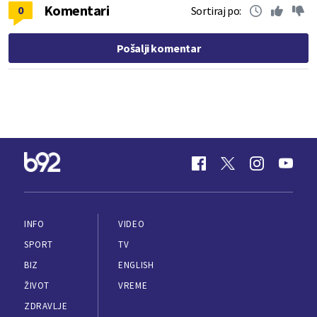
Komentari
0
Sortiraj po:
Pošalji komentar
INFO
VIDEO
SPORT
TV
BIZ
ENGLISH
ŽIVOT
VREME
ZDRAVLJE