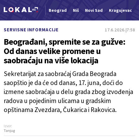
Beograd
Niš
Novi Sad
Kragujevac
Nova vest
SERVISNE INFORMACIJE
17.6.2026.
7:58
Beograđani, spremite se za gužve:
Od danas velike promene u
saobraćaju na više lokacija
Sekretarijat za saobraćaj Grada Beograda
saopštio je da će od danas, 17. juna, doći do
izmene saobraćaja u delu grada zbog izvođenja
radova u pojedinim ulicama u gradskim
opštinama Zvezdara, Čukarica i Rakovica.
Izvor:
Tanjug