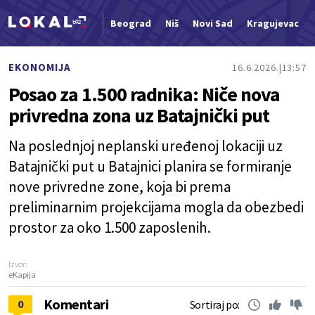
Beograd
Niš
Novi Sad
Kragujevac
Nova vest
EKONOMIJA
16.6.2026.
13:57
Posao za 1.500 radnika: Niče nova
privredna zona uz Batajnički put
Na poslednjoj neplanski uređenoj lokaciji uz
Batajnički put u Batajnici planira se formiranje
nove privredne zone, koja bi prema
preliminarnim projekcijama mogla da obezbedi
prostor za oko 1.500 zaposlenih.
Izvor:
eKapija
Komentari
0
Sortiraj po: