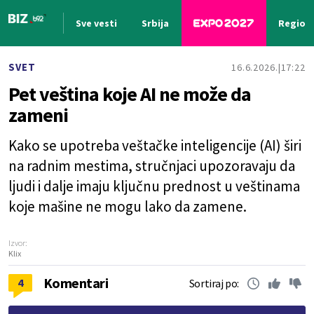
Sve vesti
Srbija
Region
Nova vest
SVET
16.6.2026.
17:22
Pet veština koje AI ne može da
zameni
Kako se upotreba veštačke inteligencije (AI) širi
na radnim mestima, stručnjaci upozoravaju da
ljudi i dalje imaju ključnu prednost u veštinama
koje mašine ne mogu lako da zamene.
Izvor:
Klix
Komentari
4
Sortiraj po: