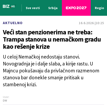
Sve vesti
Srbija
Region
Nova vest
AKTUELNO
16.6.2026.
10:25
Veći stan penzionerima ne treba:
Trampa stanova u nemačkom gradu
kao rešenje krize
U celoj Nemačkoj nedostaju stanovi.
Novogradnja je i dalje slaba, a kirije rastu. U
Majncu pokušavaju da privlačnom razmenom
stanova bar donekle smanje pritisak u
stambenoj krizi.
Izvor:
DW