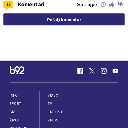
Komentari
13
Sortiraj po:
Pošalji komentar
INFO
VIDEO
SPORT
TV
BIZ
ENGLISH
ŽIVOT
VREME